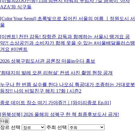
[이달의ZOO인공] 11m 침팬지 타워의 무법자 7살 금쪽이 '아자
AZA'와 식구들
[Color Your Seoul] 초록빛으로 짙어진 서울의 여름 ㅣ정원도시 서
울
[이벤트] 천만 감독! 장항준 감독과 함께하는 서울시 땡겨요 공
약?! 소상공인과 소비자가 함께 웃을 수 있는 #서울배달플러스땡
겨요 #이벤트
2026 성북구립도서관 공론장 마을in수다 홍보
'최태지의 발레 오픈 리허설' 컨셉 사진 촬영 현장 공개
누구나 한 번쯤 실수를 한다 나오심 특공대가 조종하는 거대로봇
등장!! 나의 비밀친구 해치 17화 l 시즌2
종로 데이트 장소 여기 가야쥬?!｜[와이리종로 Ep.01]
[원북성북] 2026 올해의 성북구 한 책 최종후보도서 공개!
다음
장르 선택
주최 선택