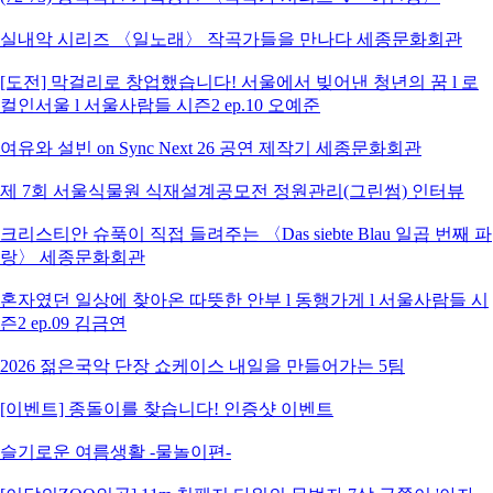
실내악 시리즈 〈일노래〉 작곡가들을 만나다 세종문화회관
[도전] 막걸리로 창업했습니다! 서울에서 빚어낸 청년의 꿈 l 로
컬인서울 l 서울사람들 시즌2 ep.10 오예준
여유와 설빈 on Sync Next 26 공연 제작기 세종문화회관
제 7회 서울식물원 식재설계공모전 정원관리(그린썸) 인터뷰
크리스티안 슈푹이 직접 들려주는 〈Das siebte Blau 일곱 번째 파
랑〉 세종문화회관
혼자였던 일상에 찾아온 따뜻한 안부 l 동행가게 l 서울사람들 시
즌2 ep.09 김금연
2026 젊은국악 단장 쇼케이스 내일을 만들어가는 5팀
[이벤트] 종돌이를 찾습니다! 인증샷 이벤트
슬기로운 여름생활 -물놀이편-