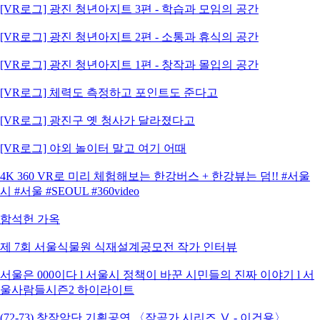
[VR로그] 광진 청년아지트 3편 - 학습과 모임의 공간
[VR로그] 광진 청년아지트 2편 - 소통과 휴식의 공간
[VR로그] 광진 청년아지트 1편 - 창작과 몰입의 공간
[VR로그] 체력도 측정하고 포인트도 준다고
[VR로그] 광진구 옛 청사가 달라졌다고
[VR로그] 야외 놀이터 말고 여기 어때
4K 360 VR로 미리 체험해보는 한강버스 + 한강뷰는 덤!! #서울
시 #서울 #SEOUL #360video
함석헌 가옥
제 7회 서울식물원 식재설계공모전 작가 인터뷰
서울은 000이다 l 서울시 정책이 바꾼 시민들의 진짜 이야기 l 서
울사람들시즌2 하이라이트
(72-73) 창작악단 기획공연 〈작곡가 시리즈 Ⅴ - 이건용〉