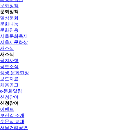
문화정책
문화정책
일상문화
문화나눔
문화진흥
서울문화축제
서울시문화상
새소식
새소식
공지사항
공모소식
생생 문화현장
보도자료
채용공고
e-문화알림
신청참여
신청참여
이벤트
보신각 소개
수문장 교대
서울거리공연