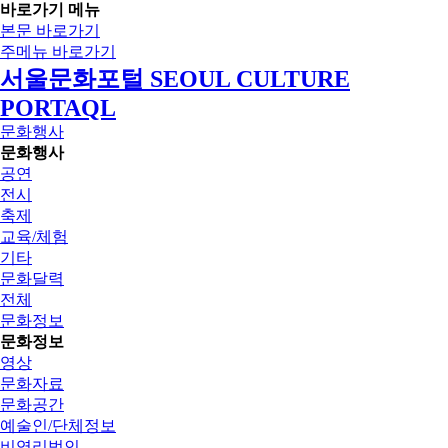
바로가기 메뉴
본문 바로가기
주메뉴 바로가기
서울문화포털 SEOUL CULTURE
PORTAQL
문화행사
문화행사
공연
전시
축제
교육/체험
기타
문화달력
전체
문화정보
문화정보
영상
문화자료
문화공간
예술인/단체정보
비영리법인