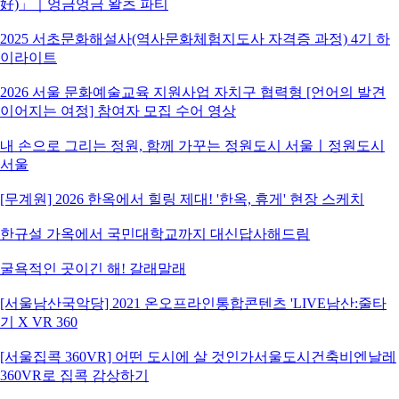
好)」｜엉금엉금 왈츠 파티
2025 서초문화해설사(역사문화체험지도사 자격증 과정) 4기 하
이라이트
2026 서울 문화예술교육 지원사업 자치구 협력형 [언어의 발견
이어지는 여정] 참여자 모집 수어 영상
내 손으로 그리는 정원, 함께 가꾸는 정원도시 서울ㅣ정원도시
서울
[무계원] 2026 한옥에서 힐링 제대! '한옥, 휴게' 현장 스케치
한규설 가옥에서 국민대학교까지 대신답사해드림
굴욕적인 곳이긴 해! 갈래말래
[서울남산국악당] 2021 온오프라인통합콘텐츠 'LIVE남산:줄타
기 X VR 360
[서울집콕 360VR] 어떤 도시에 살 것인가서울도시건축비엔날레
360VR로 집콕 감상하기