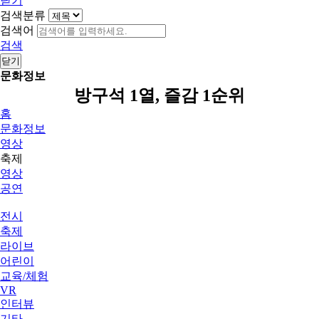
닫기
검색분류
검색어
검색
닫기
문화정보
방구석 1열, 즐감 1순위
홈
문화정보
영상
축제
영상
공연
전시
축제
라이브
어린이
교육/체험
VR
인터뷰
기타