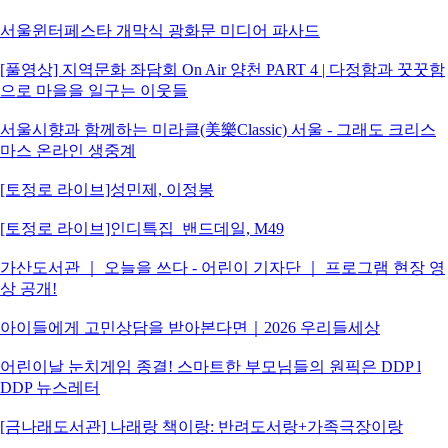
서울윈터페스타 개막식 광화문 미디어 파사드
[풀영상] 지역문화 좌담회 On Air 양천 PART 4 | 다정함과 꿋꿋함
으로 마을을 일구는 이웃들
서울시향과 함께하는 미라클(美樂Classic) 서울 - 그래도 크리스
마스 온라인 생중계
[토정로 라이브]성민제, 이정봉
[토정로 라이브]인디특집_밴드데일, M49
가산도서관 ｜ 오늘을 쓰다 - 어린이 기자단 ｜ 프로그램 현장 영
상 공개!
아이들에게 고민상담을 받아본다면｜2026 우리들세상
어린이날 눈치게임 종결! 스마트한 부모님들의 원픽은 DDP l
DDP 뉴스레터
[금나래도서관] 나래랑 책이랑: 반려도서랑+가족극장이랑