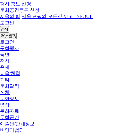
행사 홍보 신청
문화공간등록 신청
서울의 밤
서울 관광의 모든것 VISIT SEOUL
로그인
검색
메뉴열기
로그인
문화행사
공연
전시
축제
교육/체험
기타
문화달력
전체
문화정보
영상
문화자료
문화공간
예술인/단체정보
비영리법인