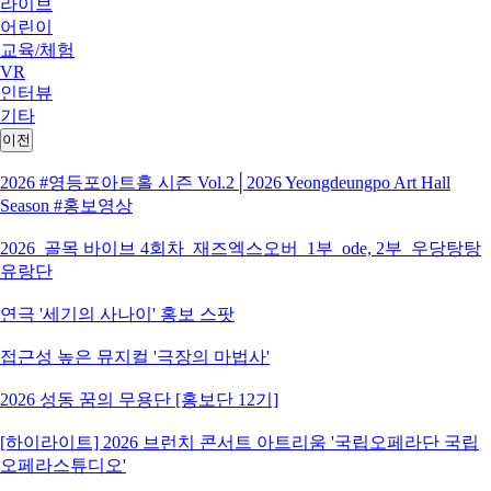
라이브
어린이
교육/체험
VR
인터뷰
기타
이전
2026 #영등포아트홀 시즌 Vol.2│2026 Yeongdeungpo Art Hall
Season #홍보영상
2026_골목 바이브 4회차_재즈엑스오버_1부_ode, 2부_우당탕탕
유랑단
연극 '세기의 사나이' 홍보 스팟
접근성 높은 뮤지컬 '극장의 마법사'
2026 성동 꿈의 무용단 [홍보단 12기]
[하이라이트] 2026 브런치 콘서트 아트리움 '국립오페라단 국립
오페라스튜디오'