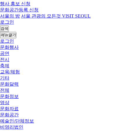
행사 홍보 신청
문화공간등록 신청
서울의 밤
서울 관광의 모든것 VISIT SEOUL
로그인
검색
메뉴열기
로그인
문화행사
공연
전시
축제
교육/체험
기타
문화달력
전체
문화정보
영상
문화자료
문화공간
예술인/단체정보
비영리법인