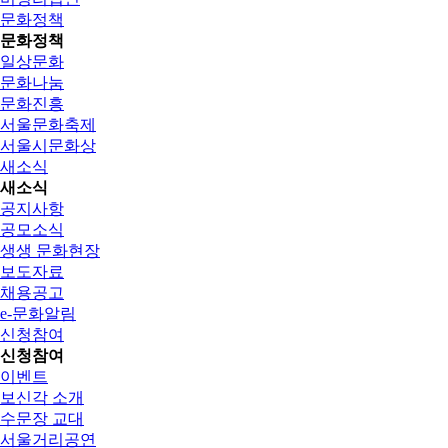
문화정책
문화정책
일상문화
문화나눔
문화진흥
서울문화축제
서울시문화상
새소식
새소식
공지사항
공모소식
생생 문화현장
보도자료
채용공고
e-문화알림
신청참여
신청참여
이벤트
보신각 소개
수문장 교대
서울거리공연