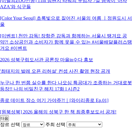
[이달의ZOO인공] 11m 침팬지 타워의 무법자 7살 금쪽이 '아자
AZA'와 식구들
[Color Your Seoul] 초록빛으로 짙어진 서울의 여름 ㅣ정원도시 서
울
[이벤트] 천만 감독! 장항준 감독과 함께하는 서울시 땡겨요 공
약?! 소상공인과 소비자가 함께 웃을 수 있는 #서울배달플러스땡
겨요 #이벤트
2026 성북구립도서관 공론장 마을in수다 홍보
'최태지의 발레 오픈 리허설' 컨셉 사진 촬영 현장 공개
누구나 한 번쯤 실수를 한다 나오심 특공대가 조종하는 거대로봇
등장!! 나의 비밀친구 해치 17화 l 시즌2
종로 데이트 장소 여기 가야쥬?!｜[와이리종로 Ep.01]
[원북성북] 2026 올해의 성북구 한 책 최종후보도서 공개!
다음
장르 선택
주최 선택