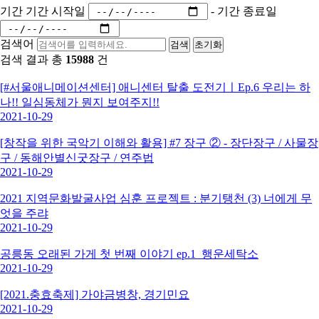
기간
기간 시작일
-
기간 종료일
검색어
검색
초기화
검색 결과 총
15988
건
[#서울애니메이션센터] 애니센터 탈출 도전기ㅣEp.6 우리는 하
나!! 일심동체가 뭔지 보여주지!!
2021-10-29
[창작을 위한 국악기 이해와 활용] #7 장구 ② - 장단장구 / 사물장
구 / 동해안별신굿장구 / 연주법
2021-10-29
2021 지역문화발굴사업 심훈 프로젝트 : 분기탱천 (3) 너에게 무
엇을 주랴
2021-10-29
공릉동 오래된 가게 첫 번째 이야기 ep.1_행운세탁소
2021-10-29
[2021.충효축제] 가야금병창, 경기민요
2021-10-29