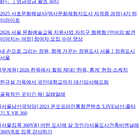
好)」｜엉금엉금 왈츠 파티
2025 서초문화해설사(역사문화체험지도사 자격증 과정) 4기 하
이라이트
2026 서울 문화예술교육 지원사업 자치구 협력형 [언어의 발견
이어지는 여정] 참여자 모집 수어 영상
내 손으로 그리는 정원, 함께 가꾸는 정원도시 서울ㅣ정원도시
서울
[무계원] 2026 한옥에서 힐링 제대! '한옥, 휴게' 현장 스케치
한규설 가옥에서 국민대학교까지 대신답사해드림
굴욕적인 곳이긴 해! 갈래말래
[서울남산국악당] 2021 온오프라인통합콘텐츠 'LIVE남산:줄타
기 X VR 360
[서울집콕 360VR] 어떤 도시에 살 것인가서울도시건축비엔날레
360VR로 집콕 감상하기