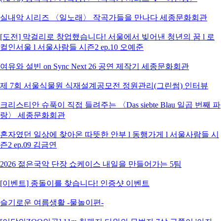
실내악 시리즈 〈일노래〉 작곡가들을 만나다 세종문화회관
[도전] 막걸리로 창업했습니다! 서울에서 빚어낸 청년의 꿈 l 로
컬인서울 l 서울사람들 시즌2 ep.10 오예준
여유와 설빈 on Sync Next 26 공연 제작기 세종문화회관
제 7회 서울식물원 식재설계공모전 정원관리(그린썸) 인터뷰
크리스티안 슈푹이 직접 들려주는 〈Das siebte Blau 일곱 번째 파
랑〉 세종문화회관
혼자였던 일상에 찾아온 따뜻한 안부 l 동행가게 l 서울사람들 시
즌2 ep.09 김금연
2026 젊은국악 단장 쇼케이스 내일을 만들어가는 5팀
[이벤트] 종돌이를 찾습니다! 인증샷 이벤트
슬기로운 여름생활 -물놀이편-