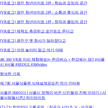
[VR로그] 광진 청년아지트 3편 - 학습과 모임의 공간
[VR로그] 광진 청년아지트 2편 - 소통과 휴식의 공간
[VR로그] 광진 청년아지트 1편 - 창작과 몰입의 공간
[VR로그] 체력도 측정하고 포인트도 준다고
[VR로그] 광진구 옛 청사가 달라졌다고
[VR로그] 야외 놀이터 말고 여기 어때
4K 360 VR로 미리 체험해보는 한강버스 + 한강뷰는 덤!! #서울
시 #서울 #SEOUL #360video
함석헌 가옥
제 7회 서울식물원 식재설계공모전 작가 인터뷰
서울은 000이다 l 서울시 정책이 바꾼 시민들의 진짜 이야기 l 서
울사람들시즌2 하이라이트
(72-73) 창작악단 기획공연 〈작곡가 시리즈 Ⅴ - 이건용〉