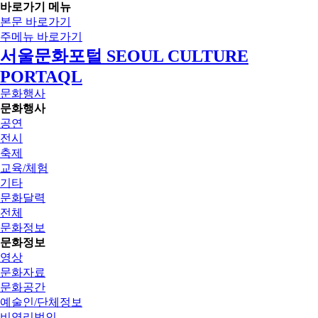
바로가기 메뉴
본문 바로가기
주메뉴 바로가기
서울문화포털 SEOUL CULTURE
PORTAQL
문화행사
문화행사
공연
전시
축제
교육/체험
기타
문화달력
전체
문화정보
문화정보
영상
문화자료
문화공간
예술인/단체정보
비영리법인