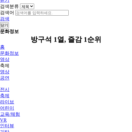
닫기
검색분류
검색어
검색
닫기
문화정보
방구석 1열, 즐감 1순위
홈
문화정보
영상
축제
영상
공연
전시
축제
라이브
어린이
교육/체험
VR
인터뷰
기타