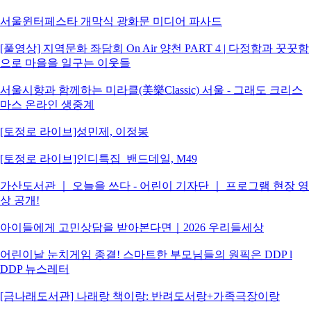
서울윈터페스타 개막식 광화문 미디어 파사드
[풀영상] 지역문화 좌담회 On Air 양천 PART 4 | 다정함과 꿋꿋함
으로 마을을 일구는 이웃들
서울시향과 함께하는 미라클(美樂Classic) 서울 - 그래도 크리스
마스 온라인 생중계
[토정로 라이브]성민제, 이정봉
[토정로 라이브]인디특집_밴드데일, M49
가산도서관 ｜ 오늘을 쓰다 - 어린이 기자단 ｜ 프로그램 현장 영
상 공개!
아이들에게 고민상담을 받아본다면｜2026 우리들세상
어린이날 눈치게임 종결! 스마트한 부모님들의 원픽은 DDP l
DDP 뉴스레터
[금나래도서관] 나래랑 책이랑: 반려도서랑+가족극장이랑