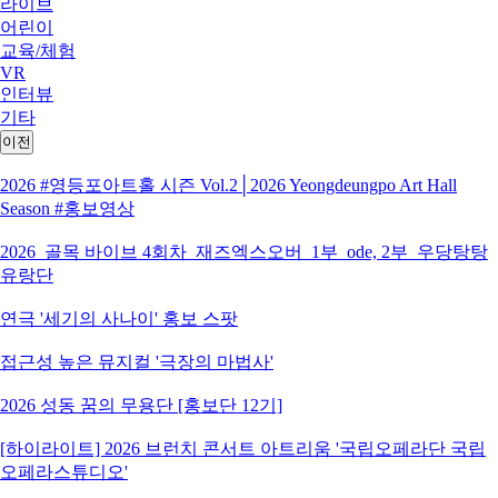
라이브
어린이
교육/체험
VR
인터뷰
기타
이전
2026 #영등포아트홀 시즌 Vol.2│2026 Yeongdeungpo Art Hall
Season #홍보영상
2026_골목 바이브 4회차_재즈엑스오버_1부_ode, 2부_우당탕탕
유랑단
연극 '세기의 사나이' 홍보 스팟
접근성 높은 뮤지컬 '극장의 마법사'
2026 성동 꿈의 무용단 [홍보단 12기]
[하이라이트] 2026 브런치 콘서트 아트리움 '국립오페라단 국립
오페라스튜디오'