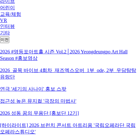
라이브
어린이
교육/체험
VR
인터뷰
기타
이전
2026 #영등포아트홀 시즌 Vol.2│2026 Yeongdeungpo Art Hall
Season #홍보영상
2026_골목 바이브 4회차_재즈엑스오버_1부_ode, 2부_우당탕탕
유랑단
연극 '세기의 사나이' 홍보 스팟
접근성 높은 뮤지컬 '극장의 마법사'
2026 성동 꿈의 무용단 [홍보단 12기]
[하이라이트] 2026 브런치 콘서트 아트리움 '국립오페라단 국립
오페라스튜디오'