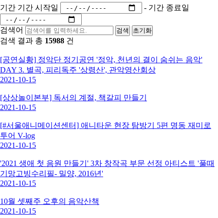
기간
기간 시작일
-
기간 종료일
검색어
검색
초기화
검색 결과 총
15988
건
[공연실황] 정악단 정기공연 '정악, 천년의 결이 숨쉬는 음악'
DAY 3. 별곡, 피리독주 '상령산', 관악영산회상
2021-10-15
[상상놀이본부] 독서의 계절, 책갈피 만들기
2021-10-15
[#서울애니메이션센터] 애니타운 현장 탐방기 5편 명동 재미로
투어 V-log
2021-10-15
'2021 생애 첫 음원 만들기' 3차 창작곡 부문 선정 아티스트 '풀때
기망고빙수리필- 밀양, 2016년'
2021-10-15
10월 셋째주 오후의 음악산책
2021-10-15