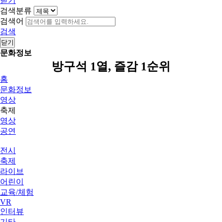
닫기
검색분류
검색어
검색
닫기
문화정보
방구석 1열, 즐감 1순위
홈
문화정보
영상
축제
영상
공연
전시
축제
라이브
어린이
교육/체험
VR
인터뷰
기타