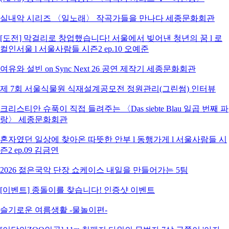
실내악 시리즈 〈일노래〉 작곡가들을 만나다 세종문화회관
[도전] 막걸리로 창업했습니다! 서울에서 빚어낸 청년의 꿈 l 로
컬인서울 l 서울사람들 시즌2 ep.10 오예준
여유와 설빈 on Sync Next 26 공연 제작기 세종문화회관
제 7회 서울식물원 식재설계공모전 정원관리(그린썸) 인터뷰
크리스티안 슈푹이 직접 들려주는 〈Das siebte Blau 일곱 번째 파
랑〉 세종문화회관
혼자였던 일상에 찾아온 따뜻한 안부 l 동행가게 l 서울사람들 시
즌2 ep.09 김금연
2026 젊은국악 단장 쇼케이스 내일을 만들어가는 5팀
[이벤트] 종돌이를 찾습니다! 인증샷 이벤트
슬기로운 여름생활 -물놀이편-