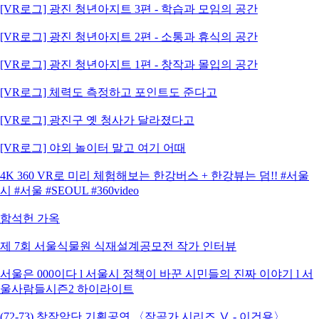
[VR로그] 광진 청년아지트 3편 - 학습과 모임의 공간
[VR로그] 광진 청년아지트 2편 - 소통과 휴식의 공간
[VR로그] 광진 청년아지트 1편 - 창작과 몰입의 공간
[VR로그] 체력도 측정하고 포인트도 준다고
[VR로그] 광진구 옛 청사가 달라졌다고
[VR로그] 야외 놀이터 말고 여기 어때
4K 360 VR로 미리 체험해보는 한강버스 + 한강뷰는 덤!! #서울
시 #서울 #SEOUL #360video
함석헌 가옥
제 7회 서울식물원 식재설계공모전 작가 인터뷰
서울은 000이다 l 서울시 정책이 바꾼 시민들의 진짜 이야기 l 서
울사람들시즌2 하이라이트
(72-73) 창작악단 기획공연 〈작곡가 시리즈 Ⅴ - 이건용〉