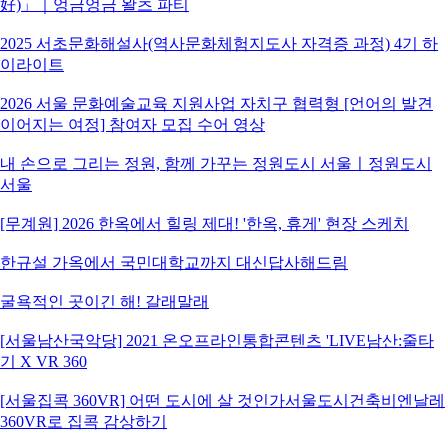
好)」｜엉금엉금 왈츠 파티
2025 서초문화해설사(역사문화체험지도사 자격증 과정) 4기 하
이라이트
2026 서울 문화예술교육 지원사업 자치구 협력형 [언어의 발견
이어지는 여정] 참여자 모집 수어 영상
내 손으로 그리는 정원, 함께 가꾸는 정원도시 서울ㅣ정원도시
서울
[무계원] 2026 한옥에서 힐링 제대! '한옥, 휴게' 현장 스케치
한규설 가옥에서 국민대학교까지 대신답사해드림
굴욕적인 곳이긴 해! 갈래말래
[서울남산국악당] 2021 온오프라인통합콘텐츠 'LIVE남산:줄타
기 X VR 360
[서울집콕 360VR] 어떤 도시에 살 것인가서울도시건축비엔날레
360VR로 집콕 감상하기