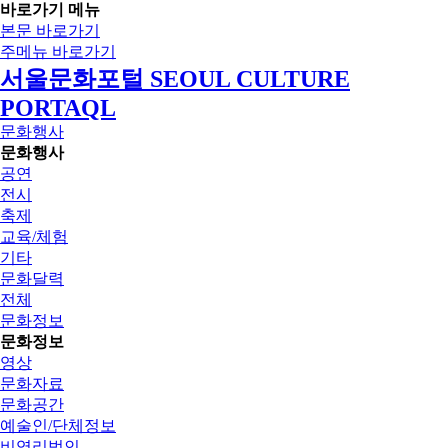
바로가기 메뉴
본문 바로가기
주메뉴 바로가기
서울문화포털 SEOUL CULTURE
PORTAQL
문화행사
문화행사
공연
전시
축제
교육/체험
기타
문화달력
전체
문화정보
문화정보
영상
문화자료
문화공간
예술인/단체정보
비영리법인