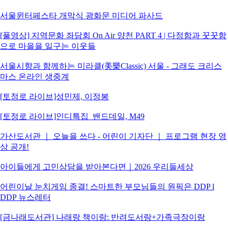
서울윈터페스타 개막식 광화문 미디어 파사드
[풀영상] 지역문화 좌담회 On Air 양천 PART 4 | 다정함과 꿋꿋함
으로 마을을 일구는 이웃들
서울시향과 함께하는 미라클(美樂Classic) 서울 - 그래도 크리스
마스 온라인 생중계
[토정로 라이브]성민제, 이정봉
[토정로 라이브]인디특집_밴드데일, M49
가산도서관 ｜ 오늘을 쓰다 - 어린이 기자단 ｜ 프로그램 현장 영
상 공개!
아이들에게 고민상담을 받아본다면｜2026 우리들세상
어린이날 눈치게임 종결! 스마트한 부모님들의 원픽은 DDP l
DDP 뉴스레터
[금나래도서관] 나래랑 책이랑: 반려도서랑+가족극장이랑