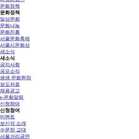
문화정책
문화정책
일상문화
문화나눔
문화진흥
서울문화축제
서울시문화상
새소식
새소식
공지사항
공모소식
생생 문화현장
보도자료
채용공고
e-문화알림
신청참여
신청참여
이벤트
보신각 소개
수문장 교대
서울거리공연