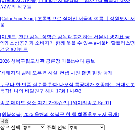
[이달의ZOO인공] 11m 침팬지 타워의 무법자 7살 금쪽이 '아자
AZA'와 식구들
[Color Your Seoul] 초록빛으로 짙어진 서울의 여름 ㅣ정원도시 서
울
[이벤트] 천만 감독! 장항준 감독과 함께하는 서울시 땡겨요 공
약?! 소상공인과 소비자가 함께 웃을 수 있는 #서울배달플러스땡
겨요 #이벤트
2026 성북구립도서관 공론장 마을in수다 홍보
'최태지의 발레 오픈 리허설' 컨셉 사진 촬영 현장 공개
누구나 한 번쯤 실수를 한다 나오심 특공대가 조종하는 거대로봇
등장!! 나의 비밀친구 해치 17화 l 시즌2
종로 데이트 장소 여기 가야쥬?!｜[와이리종로 Ep.01]
[원북성북] 2026 올해의 성북구 한 책 최종후보도서 공개!
다음
장르 선택
주최 선택