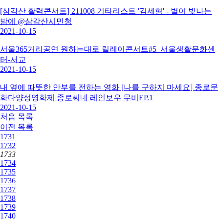
[삼각산 활력콘서트] 211008 기타리스트 '김세형' - 별이 빛나는
밤에 @삼각산시민청
2021-10-15
서울365거리공연 원하는대로 릴레이콘서트#5_서울생활문화센
터-서교
2021-10-15
내 옆에 따뜻한 안부를 전하는 영화 [나를 구하지 마세요] 종로문
화다양성영화제 종로씨네 레인보우 무비EP.1
2021-10-15
처음
목록
이전
목록
1731
1732
1733
1734
1735
1736
1737
1738
1739
1740