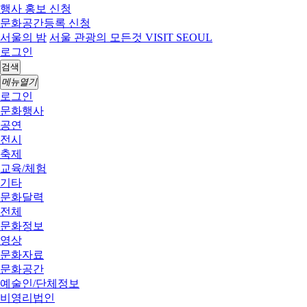
행사 홍보 신청
문화공간등록 신청
서울의 밤
서울 관광의 모든것 VISIT SEOUL
로그인
검색
메뉴열기
로그인
문화행사
공연
전시
축제
교육/체험
기타
문화달력
전체
문화정보
영상
문화자료
문화공간
예술인/단체정보
비영리법인