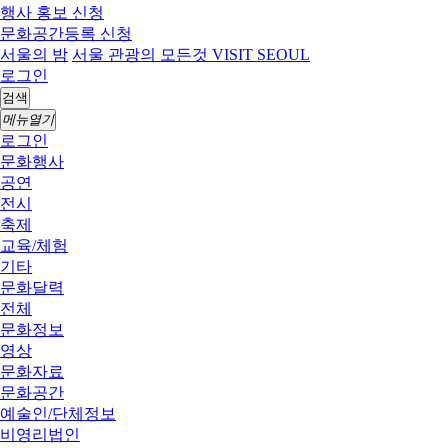
행사 홍보 신청
문화공간등록 신청
서울의 밤
서울 관광의 모든것 VISIT SEOUL
로그인
검색
메뉴열기
로그인
문화행사
공연
전시
축제
교육/체험
기타
문화달력
전체
문화정보
영상
문화자료
문화공간
예술인/단체정보
비영리법인