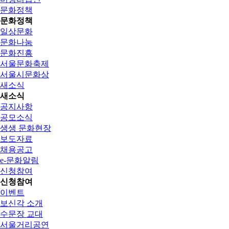
문화정책
문화정책
일상문화
문화나눔
문화진흥
서울문화축제
서울시문화상
새소식
새소식
공지사항
공모소식
생생 문화현장
보도자료
채용공고
e-문화알림
신청참여
신청참여
이벤트
보신각 소개
수문장 교대
서울거리공연