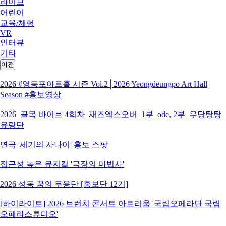
라이브
어린이
교육/체험
VR
인터뷰
기타
이전
2026 #영등포아트홀 시즌 Vol.2│2026 Yeongdeungpo Art Hall
Season #홍보영상
2026_골목 바이브 4회차_재즈엑스오버_1부_ode, 2부_우당탕탕
유랑단
연극 '세기의 사나이' 홍보 스팟
접근성 높은 뮤지컬 '극장의 마법사'
2026 성동 꿈의 무용단 [홍보단 12기]
[하이라이트] 2026 브런치 콘서트 아트리움 '국립오페라단 국립
오페라스튜디오'