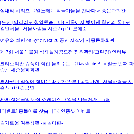
실내악 시리즈 〈일노래〉 작곡가들을 만나다 세종문화회관
[도전] 막걸리로 창업했습니다! 서울에서 빚어낸 청년의 꿈 l 로
컬인서울 l 서울사람들 시즌2 ep.10 오예준
여유와 설빈 on Sync Next 26 공연 제작기 세종문화회관
제 7회 서울식물원 식재설계공모전 정원관리(그린썸) 인터뷰
크리스티안 슈푹이 직접 들려주는 〈Das siebte Blau 일곱 번째 파
랑〉 세종문화회관
혼자였던 일상에 찾아온 따뜻한 안부 l 동행가게 l 서울사람들 시
즌2 ep.09 김금연
2026 젊은국악 단장 쇼케이스 내일을 만들어가는 5팀
[이벤트] 종돌이를 찾습니다! 인증샷 이벤트
슬기로운 여름생활 -물놀이편-