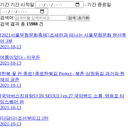
기간
기간 시작일
-
기간 종료일
검색어
검색
초기화
검색 결과 총
15988
건
[2021서울무형문화축제] 조세린과 떠나는 서울무형문화 랜선투
어 3부
2021-10-13
여름이었다 - 이우든
2021-10-13
[한복 꽃 핀 종로] 종로한복길 Project - 북촌·삼청동길 과거와 현
재의 공존
2021-10-13
[국악버스킹유랑단 IN SEOUL] ep.27 국악밴드 소름_영등포 타
임스퀘어 편
2021-10-13
[다담다] 조선부띠끄 1탄
2021-10-13