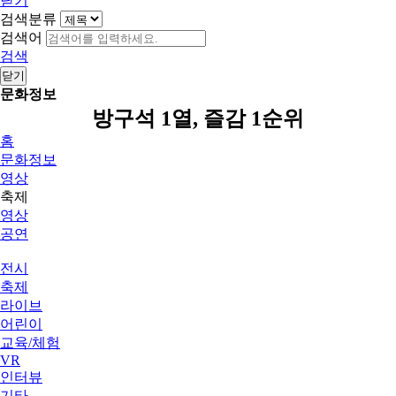
닫기
검색분류
검색어
검색
닫기
문화정보
방구석 1열, 즐감 1순위
홈
문화정보
영상
축제
영상
공연
전시
축제
라이브
어린이
교육/체험
VR
인터뷰
기타