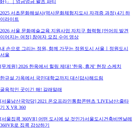
好)」｜엉금엉금 왈츠 파티
2025 서초문화해설사(역사문화체험지도사 자격증 과정) 4기 하
이라이트
2026 서울 문화예술교육 지원사업 자치구 협력형 [언어의 발견
이어지는 여정] 참여자 모집 수어 영상
내 손으로 그리는 정원, 함께 가꾸는 정원도시 서울ㅣ정원도시
서울
[무계원] 2026 한옥에서 힐링 제대! '한옥, 휴게' 현장 스케치
한규설 가옥에서 국민대학교까지 대신답사해드림
굴욕적인 곳이긴 해! 갈래말래
[서울남산국악당] 2021 온오프라인통합콘텐츠 'LIVE남산:줄타
기 X VR 360
[서울집콕 360VR] 어떤 도시에 살 것인가서울도시건축비엔날레
360VR로 집콕 감상하기