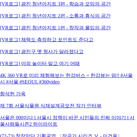
[VR로그] 광진 청년아지트 3편 - 학습과 모임의 공간
[VR로그] 광진 청년아지트 2편 - 소통과 휴식의 공간
[VR로그] 광진 청년아지트 1편 - 창작과 몰입의 공간
[VR로그] 체력도 측정하고 포인트도 준다고
[VR로그] 광진구 옛 청사가 달라졌다고
[VR로그] 야외 놀이터 말고 여기 어때
4K 360 VR로 미리 체험해보는 한강버스 + 한강뷰는 덤!! #서울
시 #서울 #SEOUL #360video
함석헌 가옥
제 7회 서울식물원 식재설계공모전 작가 인터뷰
서울은 000이다 l 서울시 정책이 바꾼 시민들의 진짜 이야기 l 서
울사람들시즌2 하이라이트
(72-73) 창작악단 기획공연 〈작곡가 시리즈 Ⅴ - 이건용〉