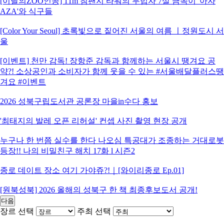
[이달의ZOO인공] 11m 침팬지 타워의 무법자 7살 금쪽이 '아자
AZA'와 식구들
[Color Your Seoul] 초록빛으로 짙어진 서울의 여름 ㅣ정원도시 서
울
[이벤트] 천만 감독! 장항준 감독과 함께하는 서울시 땡겨요 공
약?! 소상공인과 소비자가 함께 웃을 수 있는 #서울배달플러스땡
겨요 #이벤트
2026 성북구립도서관 공론장 마을in수다 홍보
'최태지의 발레 오픈 리허설' 컨셉 사진 촬영 현장 공개
누구나 한 번쯤 실수를 한다 나오심 특공대가 조종하는 거대로봇
등장!! 나의 비밀친구 해치 17화 l 시즌2
종로 데이트 장소 여기 가야쥬?!｜[와이리종로 Ep.01]
[원북성북] 2026 올해의 성북구 한 책 최종후보도서 공개!
다음
장르 선택
주최 선택