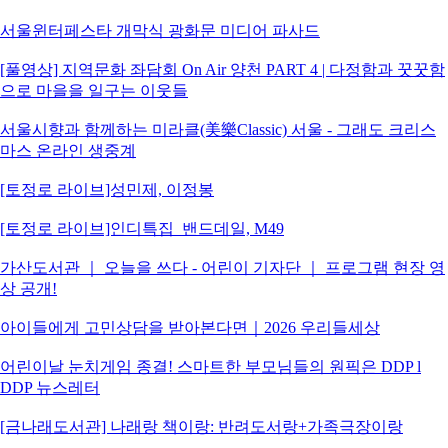
서울윈터페스타 개막식 광화문 미디어 파사드
[풀영상] 지역문화 좌담회 On Air 양천 PART 4 | 다정함과 꿋꿋함
으로 마을을 일구는 이웃들
서울시향과 함께하는 미라클(美樂Classic) 서울 - 그래도 크리스
마스 온라인 생중계
[토정로 라이브]성민제, 이정봉
[토정로 라이브]인디특집_밴드데일, M49
가산도서관 ｜ 오늘을 쓰다 - 어린이 기자단 ｜ 프로그램 현장 영
상 공개!
아이들에게 고민상담을 받아본다면｜2026 우리들세상
어린이날 눈치게임 종결! 스마트한 부모님들의 원픽은 DDP l
DDP 뉴스레터
[금나래도서관] 나래랑 책이랑: 반려도서랑+가족극장이랑