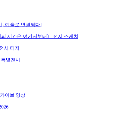
선, 예술로 연결되다]
 《우리의 시간은 여기서부터》 전시 스케치
》 전시 티저
원 특별전시
 아카이브 영상
026