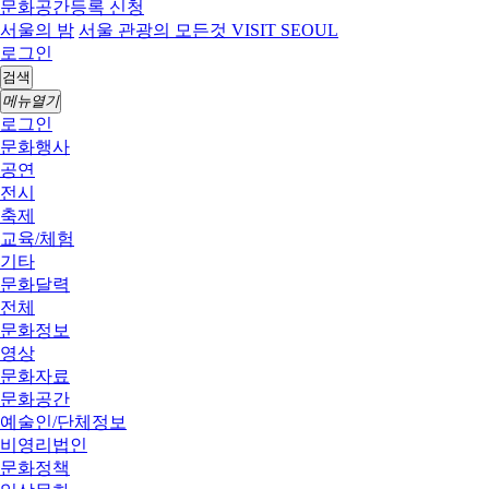
문화공간등록 신청
서울의 밤
서울 관광의 모든것 VISIT SEOUL
로그인
검색
메뉴열기
로그인
문화행사
공연
전시
축제
교육/체험
기타
문화달력
전체
문화정보
영상
문화자료
문화공간
예술인/단체정보
비영리법인
문화정책