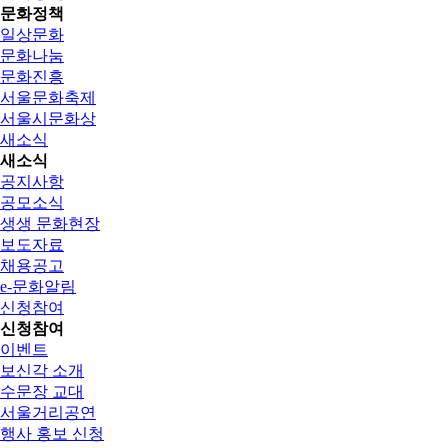
문화정책
일상문화
문화나눔
문화진흥
서울문화축제
서울시문화상
새소식
새소식
공지사항
공모소식
생생 문화현장
보도자료
채용공고
e-문화알림
신청참여
신청참여
이벤트
보신각 소개
수문장 교대
서울거리공연
행사 홍보 신청