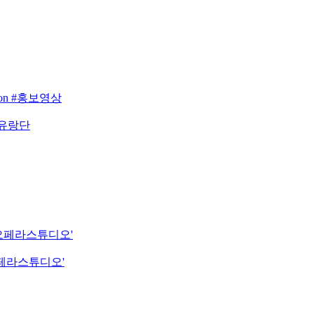
eason #홍보영상
 유랑단
립오페라스튜디오'
오페라스튜디오'