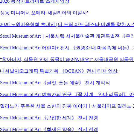
2026 동작아트라이브 스케치영상
성동 미니어처 오페라 '세빌리아의 이발사'
2026 노원미술협회 초대전 [더 드림 아트 페스타 미래를 향한 시
Seoul Museum of Art｜서울시립 서서울미술관 개관특별전
Seoul Museum of Art 어린이+ 전시 《권병준 내 마음속에 너는
“할아버지, 식물원 안에 동물이 숨어있대요!” 서울대공원 식물
내셔널지오그래픽 특별기획 《OCEAN》전시 티저 영상
Seoul Museum of Art 《글짓, 쓰는 예술》 전시 개막식
Seoul Museum of Art 예술가의 연구 《꽃 시계―안나 리들러》
밀라노가 주목한 서울 소반의 진짜 이야기ㅣ서울라이프 밀라노 2
Seoul Museum of Art 《근접한 세계》 전시 전경
Seoul Museum of Art 《최재은 약속》 전시 전경