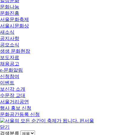
일상문화
문화나눔
문화진흥
서울문화축제
서울시문화상
새소식
공지사항
공모소식
생생 문화현장
보도자료
채용공고
e-문화알림
신청참여
이벤트
보신각 소개
수문장 교대
서울거리공연
행사 홍보 신청
문화공간등록 신청
닫기
검색분류