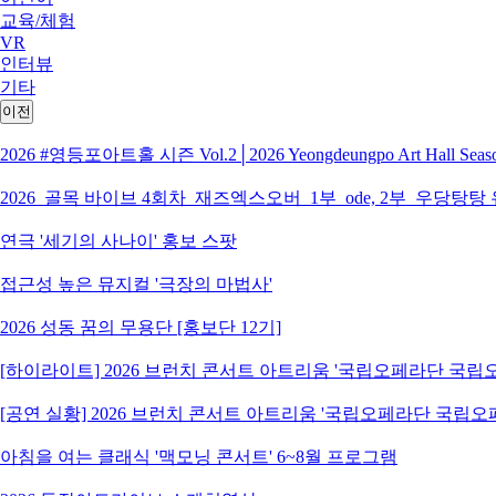
교육/체험
VR
인터뷰
기타
이전
2026 #영등포아트홀 시즌 Vol.2│2026 Yeongdeungpo Art Hall S
2026_골목 바이브 4회차_재즈엑스오버_1부_ode, 2부_우당탕탕
연극 '세기의 사나이' 홍보 스팟
접근성 높은 뮤지컬 '극장의 마법사'
2026 성동 꿈의 무용단 [홍보단 12기]
[하이라이트] 2026 브런치 콘서트 아트리움 '국립오페라단 국
[공연 실황] 2026 브런치 콘서트 아트리움 '국립오페라단 국립
아침을 여는 클래식 '맥모닝 콘서트' 6~8월 프로그램