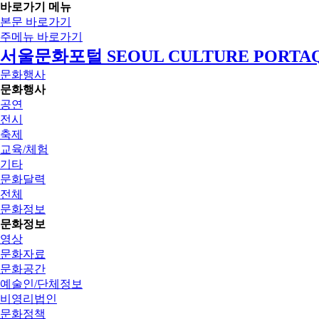
바로가기 메뉴
본문 바로가기
주메뉴 바로가기
서울문화포털 SEOUL CULTURE PORTA
문화행사
문화행사
공연
전시
축제
교육/체험
기타
문화달력
전체
문화정보
문화정보
영상
문화자료
문화공간
예술인/단체정보
비영리법인
문화정책