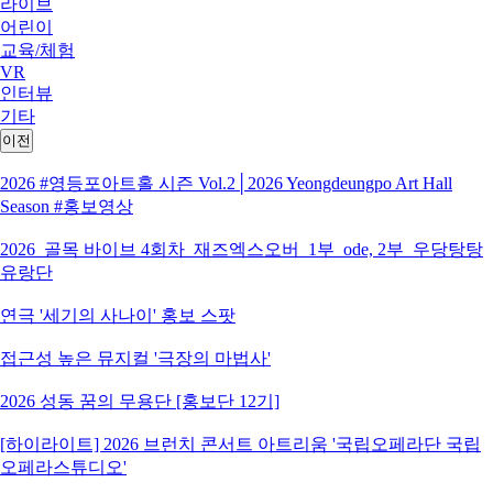
라이브
어린이
교육/체험
VR
인터뷰
기타
이전
2026 #영등포아트홀 시즌 Vol.2│2026 Yeongdeungpo Art Hall
Season #홍보영상
2026_골목 바이브 4회차_재즈엑스오버_1부_ode, 2부_우당탕탕
유랑단
연극 '세기의 사나이' 홍보 스팟
접근성 높은 뮤지컬 '극장의 마법사'
2026 성동 꿈의 무용단 [홍보단 12기]
[하이라이트] 2026 브런치 콘서트 아트리움 '국립오페라단 국립
오페라스튜디오'