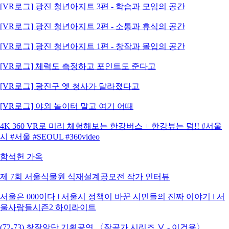
[VR로그] 광진 청년아지트 3편 - 학습과 모임의 공간
[VR로그] 광진 청년아지트 2편 - 소통과 휴식의 공간
[VR로그] 광진 청년아지트 1편 - 창작과 몰입의 공간
[VR로그] 체력도 측정하고 포인트도 준다고
[VR로그] 광진구 옛 청사가 달라졌다고
[VR로그] 야외 놀이터 말고 여기 어때
4K 360 VR로 미리 체험해보는 한강버스 + 한강뷰는 덤!! #서울
시 #서울 #SEOUL #360video
함석헌 가옥
제 7회 서울식물원 식재설계공모전 작가 인터뷰
서울은 000이다 l 서울시 정책이 바꾼 시민들의 진짜 이야기 l 서
울사람들시즌2 하이라이트
(72-73) 창작악단 기획공연 〈작곡가 시리즈 Ⅴ - 이건용〉