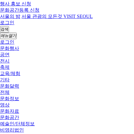
행사 홍보 신청
문화공간등록 신청
서울의 밤
서울 관광의 모든것 VISIT SEOUL
로그인
검색
메뉴열기
로그인
문화행사
공연
전시
축제
교육/체험
기타
문화달력
전체
문화정보
영상
문화자료
문화공간
예술인/단체정보
비영리법인