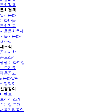
문화정책
문화정책
일상문화
문화나눔
문화진흥
서울문화축제
서울시문화상
새소식
새소식
공지사항
공모소식
생생 문화현장
보도자료
채용공고
e-문화알림
신청참여
신청참여
이벤트
보신각 소개
수문장 교대
서울거리공연