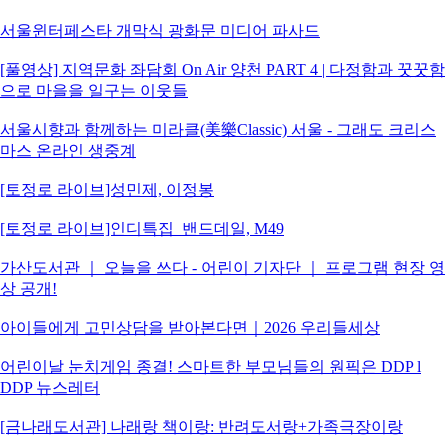
서울윈터페스타 개막식 광화문 미디어 파사드
[풀영상] 지역문화 좌담회 On Air 양천 PART 4 | 다정함과 꿋꿋함
으로 마을을 일구는 이웃들
서울시향과 함께하는 미라클(美樂Classic) 서울 - 그래도 크리스
마스 온라인 생중계
[토정로 라이브]성민제, 이정봉
[토정로 라이브]인디특집_밴드데일, M49
가산도서관 ｜ 오늘을 쓰다 - 어린이 기자단 ｜ 프로그램 현장 영
상 공개!
아이들에게 고민상담을 받아본다면｜2026 우리들세상
어린이날 눈치게임 종결! 스마트한 부모님들의 원픽은 DDP l
DDP 뉴스레터
[금나래도서관] 나래랑 책이랑: 반려도서랑+가족극장이랑