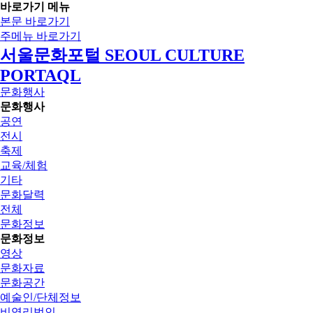
바로가기 메뉴
본문 바로가기
주메뉴 바로가기
서울문화포털 SEOUL CULTURE
PORTAQL
문화행사
문화행사
공연
전시
축제
교육/체험
기타
문화달력
전체
문화정보
문화정보
영상
문화자료
문화공간
예술인/단체정보
비영리법인