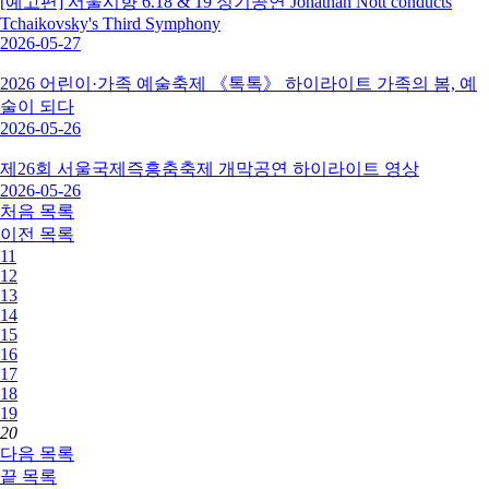
[예고편] 서울시향 6.18 & 19 정기공연 Jonathan Nott conducts
Tchaikovsky's Third Symphony
2026-05-27
2026 어린이·가족 예술축제 《톡톡》 하이라이트 가족의 봄, 예
술이 되다
2026-05-26
제26회 서울국제즉흥춤축제 개막공연 하이라이트 영상
2026-05-26
처음
목록
이전
목록
11
12
13
14
15
16
17
18
19
20
다음
목록
끝
목록