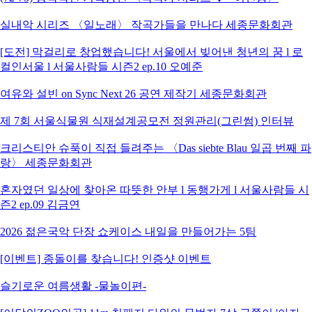
실내악 시리즈 〈일노래〉 작곡가들을 만나다 세종문화회관
[도전] 막걸리로 창업했습니다! 서울에서 빚어낸 청년의 꿈 l 로
컬인서울 l 서울사람들 시즌2 ep.10 오예준
여유와 설빈 on Sync Next 26 공연 제작기 세종문화회관
제 7회 서울식물원 식재설계공모전 정원관리(그린썸) 인터뷰
크리스티안 슈푹이 직접 들려주는 〈Das siebte Blau 일곱 번째 파
랑〉 세종문화회관
혼자였던 일상에 찾아온 따뜻한 안부 l 동행가게 l 서울사람들 시
즌2 ep.09 김금연
2026 젊은국악 단장 쇼케이스 내일을 만들어가는 5팀
[이벤트] 종돌이를 찾습니다! 인증샷 이벤트
슬기로운 여름생활 -물놀이편-