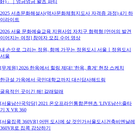
好)」｜엉금엉금 왈츠 파티
2025 서초문화해설사(역사문화체험지도사 자격증 과정) 4기 하
이라이트
2026 서울 문화예술교육 지원사업 자치구 협력형 [언어의 발견
이어지는 여정] 참여자 모집 수어 영상
내 손으로 그리는 정원, 함께 가꾸는 정원도시 서울ㅣ정원도시
서울
[무계원] 2026 한옥에서 힐링 제대! '한옥, 휴게' 현장 스케치
한규설 가옥에서 국민대학교까지 대신답사해드림
굴욕적인 곳이긴 해! 갈래말래
[서울남산국악당] 2021 온오프라인통합콘텐츠 'LIVE남산:줄타
기 X VR 360
[서울집콕 360VR] 어떤 도시에 살 것인가서울도시건축비엔날레
360VR로 집콕 감상하기