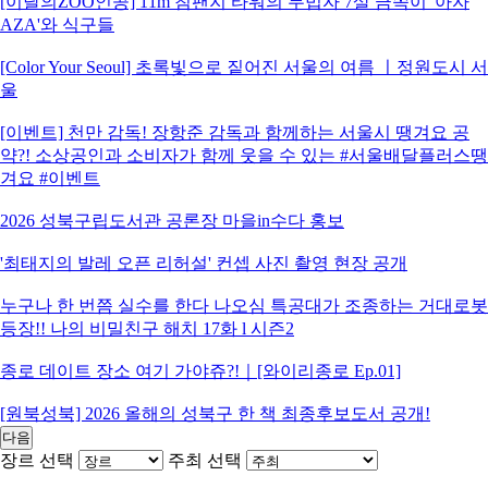
[이달의ZOO인공] 11m 침팬지 타워의 무법자 7살 금쪽이 '아자
AZA'와 식구들
[Color Your Seoul] 초록빛으로 짙어진 서울의 여름 ㅣ정원도시 서
울
[이벤트] 천만 감독! 장항준 감독과 함께하는 서울시 땡겨요 공
약?! 소상공인과 소비자가 함께 웃을 수 있는 #서울배달플러스땡
겨요 #이벤트
2026 성북구립도서관 공론장 마을in수다 홍보
'최태지의 발레 오픈 리허설' 컨셉 사진 촬영 현장 공개
누구나 한 번쯤 실수를 한다 나오심 특공대가 조종하는 거대로봇
등장!! 나의 비밀친구 해치 17화 l 시즌2
종로 데이트 장소 여기 가야쥬?!｜[와이리종로 Ep.01]
[원북성북] 2026 올해의 성북구 한 책 최종후보도서 공개!
다음
장르 선택
주최 선택