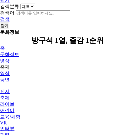
닫기
검색분류
검색어
검색
닫기
문화정보
방구석 1열, 즐감 1순위
홈
문화정보
영상
축제
영상
공연
전시
축제
라이브
어린이
교육/체험
VR
인터뷰
기타