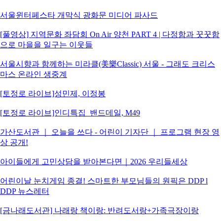
서울윈터페스타 개막식 광화문 미디어 파사드
[풀영상] 지역문화 좌담회 On Air 양천 PART 4 | 다정함과 꿋꿋함
으로 마을을 일구는 이웃들
서울시향과 함께하는 미라클(美樂Classic) 서울 - 그래도 크리스
마스 온라인 생중계
[토정로 라이브]성민제, 이정봉
[토정로 라이브]인디특집_밴드데일, M49
가산도서관 ｜ 오늘을 쓰다 - 어린이 기자단 ｜ 프로그램 현장 영
상 공개!
아이들에게 고민상담을 받아본다면｜2026 우리들세상
어린이날 눈치게임 종결! 스마트한 부모님들의 원픽은 DDP l
DDP 뉴스레터
[금나래도서관] 나래랑 책이랑: 반려도서랑+가족극장이랑