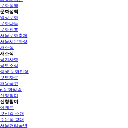
문화정책
문화정책
일상문화
문화나눔
문화진흥
서울문화축제
서울시문화상
새소식
새소식
공지사항
공모소식
생생 문화현장
보도자료
채용공고
e-문화알림
신청참여
신청참여
이벤트
보신각 소개
수문장 교대
서울거리공연