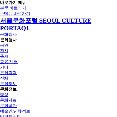
바로가기 메뉴
본문 바로가기
주메뉴 바로가기
서울문화포털 SEOUL CULTURE
PORTAQL
문화행사
문화행사
공연
전시
축제
교육/체험
기타
문화달력
전체
문화정보
문화정보
영상
문화자료
문화공간
예술인/단체정보
비영리법인