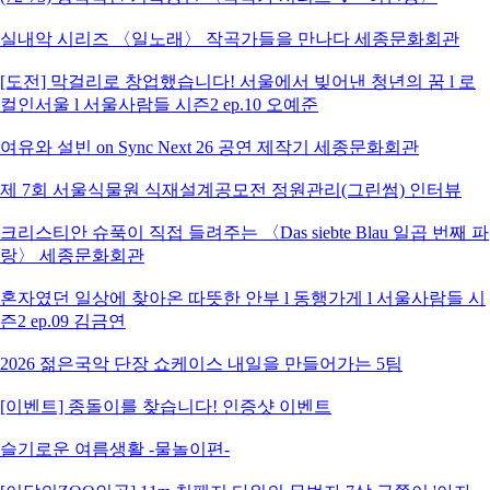
실내악 시리즈 〈일노래〉 작곡가들을 만나다 세종문화회관
[도전] 막걸리로 창업했습니다! 서울에서 빚어낸 청년의 꿈 l 로
컬인서울 l 서울사람들 시즌2 ep.10 오예준
여유와 설빈 on Sync Next 26 공연 제작기 세종문화회관
제 7회 서울식물원 식재설계공모전 정원관리(그린썸) 인터뷰
크리스티안 슈푹이 직접 들려주는 〈Das siebte Blau 일곱 번째 파
랑〉 세종문화회관
혼자였던 일상에 찾아온 따뜻한 안부 l 동행가게 l 서울사람들 시
즌2 ep.09 김금연
2026 젊은국악 단장 쇼케이스 내일을 만들어가는 5팀
[이벤트] 종돌이를 찾습니다! 인증샷 이벤트
슬기로운 여름생활 -물놀이편-