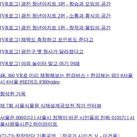
[VR로그] 광진 청년아지트 3편 - 학습과 모임의 공간
[VR로그] 광진 청년아지트 2편 - 소통과 휴식의 공간
[VR로그] 광진 청년아지트 1편 - 창작과 몰입의 공간
[VR로그] 체력도 측정하고 포인트도 준다고
[VR로그] 광진구 옛 청사가 달라졌다고
[VR로그] 야외 놀이터 말고 여기 어때
4K 360 VR로 미리 체험해보는 한강버스 + 한강뷰는 덤!! #서울
시 #서울 #SEOUL #360video
함석헌 가옥
제 7회 서울식물원 식재설계공모전 작가 인터뷰
서울은 000이다 l 서울시 정책이 바꾼 시민들의 진짜 이야기 l 서
울사람들시즌2 하이라이트
(72-73) 창작악단 기획공연 〈작곡가 시리즈 Ⅴ - 이건용〉