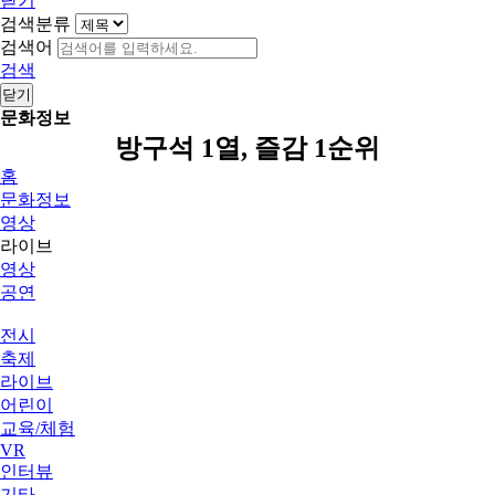
닫기
검색분류
검색어
검색
닫기
문화정보
방구석 1열, 즐감 1순위
홈
문화정보
영상
라이브
영상
공연
전시
축제
라이브
어린이
교육/체험
VR
인터뷰
기타