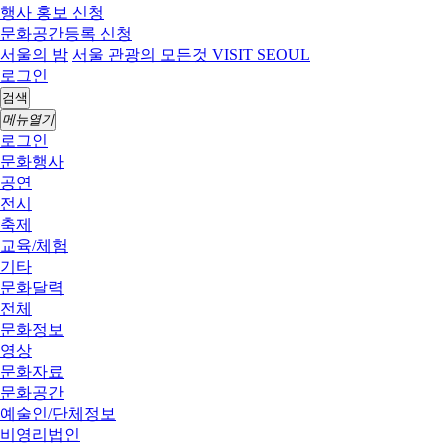
행사 홍보 신청
문화공간등록 신청
서울의 밤
서울 관광의 모든것 VISIT SEOUL
로그인
검색
메뉴열기
로그인
문화행사
공연
전시
축제
교육/체험
기타
문화달력
전체
문화정보
영상
문화자료
문화공간
예술인/단체정보
비영리법인