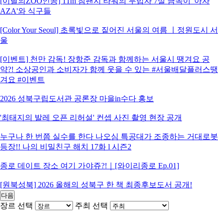
[이달의ZOO인공] 11m 침팬지 타워의 무법자 7살 금쪽이 '아자
AZA'와 식구들
[Color Your Seoul] 초록빛으로 짙어진 서울의 여름 ㅣ정원도시 서
울
[이벤트] 천만 감독! 장항준 감독과 함께하는 서울시 땡겨요 공
약?! 소상공인과 소비자가 함께 웃을 수 있는 #서울배달플러스땡
겨요 #이벤트
2026 성북구립도서관 공론장 마을in수다 홍보
'최태지의 발레 오픈 리허설' 컨셉 사진 촬영 현장 공개
누구나 한 번쯤 실수를 한다 나오심 특공대가 조종하는 거대로봇
등장!! 나의 비밀친구 해치 17화 l 시즌2
종로 데이트 장소 여기 가야쥬?!｜[와이리종로 Ep.01]
[원북성북] 2026 올해의 성북구 한 책 최종후보도서 공개!
다음
장르 선택
주최 선택