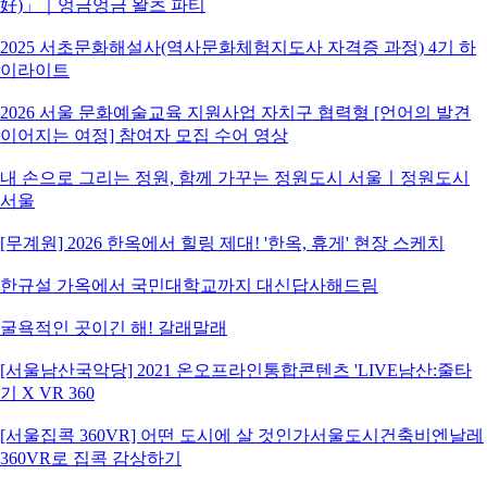
好)」｜엉금엉금 왈츠 파티
2025 서초문화해설사(역사문화체험지도사 자격증 과정) 4기 하
이라이트
2026 서울 문화예술교육 지원사업 자치구 협력형 [언어의 발견
이어지는 여정] 참여자 모집 수어 영상
내 손으로 그리는 정원, 함께 가꾸는 정원도시 서울ㅣ정원도시
서울
[무계원] 2026 한옥에서 힐링 제대! '한옥, 휴게' 현장 스케치
한규설 가옥에서 국민대학교까지 대신답사해드림
굴욕적인 곳이긴 해! 갈래말래
[서울남산국악당] 2021 온오프라인통합콘텐츠 'LIVE남산:줄타
기 X VR 360
[서울집콕 360VR] 어떤 도시에 살 것인가서울도시건축비엔날레
360VR로 집콕 감상하기