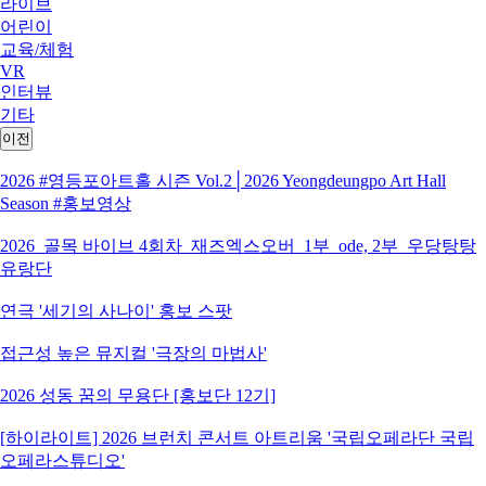
라이브
어린이
교육/체험
VR
인터뷰
기타
이전
2026 #영등포아트홀 시즌 Vol.2│2026 Yeongdeungpo Art Hall
Season #홍보영상
2026_골목 바이브 4회차_재즈엑스오버_1부_ode, 2부_우당탕탕
유랑단
연극 '세기의 사나이' 홍보 스팟
접근성 높은 뮤지컬 '극장의 마법사'
2026 성동 꿈의 무용단 [홍보단 12기]
[하이라이트] 2026 브런치 콘서트 아트리움 '국립오페라단 국립
오페라스튜디오'