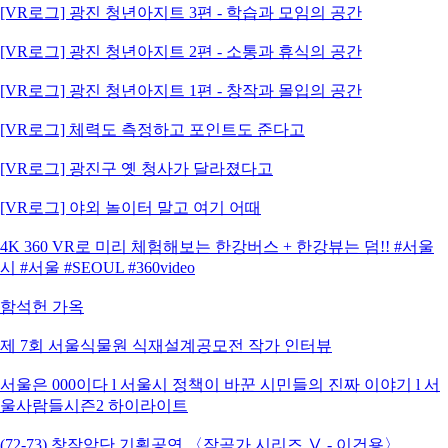
[VR로그] 광진 청년아지트 3편 - 학습과 모임의 공간
[VR로그] 광진 청년아지트 2편 - 소통과 휴식의 공간
[VR로그] 광진 청년아지트 1편 - 창작과 몰입의 공간
[VR로그] 체력도 측정하고 포인트도 준다고
[VR로그] 광진구 옛 청사가 달라졌다고
[VR로그] 야외 놀이터 말고 여기 어때
4K 360 VR로 미리 체험해보는 한강버스 + 한강뷰는 덤!! #서울
시 #서울 #SEOUL #360video
함석헌 가옥
제 7회 서울식물원 식재설계공모전 작가 인터뷰
서울은 000이다 l 서울시 정책이 바꾼 시민들의 진짜 이야기 l 서
울사람들시즌2 하이라이트
(72-73) 창작악단 기획공연 〈작곡가 시리즈 Ⅴ - 이건용〉