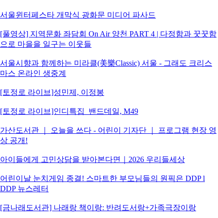
서울윈터페스타 개막식 광화문 미디어 파사드
[풀영상] 지역문화 좌담회 On Air 양천 PART 4 | 다정함과 꿋꿋함
으로 마을을 일구는 이웃들
서울시향과 함께하는 미라클(美樂Classic) 서울 - 그래도 크리스
마스 온라인 생중계
[토정로 라이브]성민제, 이정봉
[토정로 라이브]인디특집_밴드데일, M49
가산도서관 ｜ 오늘을 쓰다 - 어린이 기자단 ｜ 프로그램 현장 영
상 공개!
아이들에게 고민상담을 받아본다면｜2026 우리들세상
어린이날 눈치게임 종결! 스마트한 부모님들의 원픽은 DDP l
DDP 뉴스레터
[금나래도서관] 나래랑 책이랑: 반려도서랑+가족극장이랑