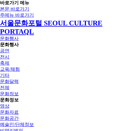
바로가기 메뉴
본문 바로가기
주메뉴 바로가기
서울문화포털 SEOUL CULTURE
PORTAQL
문화행사
문화행사
공연
전시
축제
교육/체험
기타
문화달력
전체
문화정보
문화정보
영상
문화자료
문화공간
예술인/단체정보
비영리법인