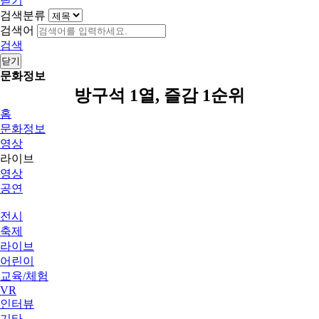
닫기
검색분류
검색어
검색
닫기
문화정보
방구석 1열, 즐감 1순위
홈
문화정보
영상
라이브
영상
공연
전시
축제
라이브
어린이
교육/체험
VR
인터뷰
기타