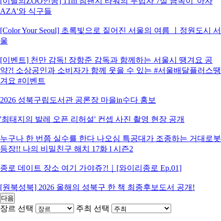
[이달의ZOO인공] 11m 침팬지 타워의 무법자 7살 금쪽이 '아자
AZA'와 식구들
[Color Your Seoul] 초록빛으로 짙어진 서울의 여름 ㅣ정원도시 서
울
[이벤트] 천만 감독! 장항준 감독과 함께하는 서울시 땡겨요 공
약?! 소상공인과 소비자가 함께 웃을 수 있는 #서울배달플러스땡
겨요 #이벤트
2026 성북구립도서관 공론장 마을in수다 홍보
'최태지의 발레 오픈 리허설' 컨셉 사진 촬영 현장 공개
누구나 한 번쯤 실수를 한다 나오심 특공대가 조종하는 거대로봇
등장!! 나의 비밀친구 해치 17화 l 시즌2
종로 데이트 장소 여기 가야쥬?!｜[와이리종로 Ep.01]
[원북성북] 2026 올해의 성북구 한 책 최종후보도서 공개!
다음
장르 선택
주최 선택