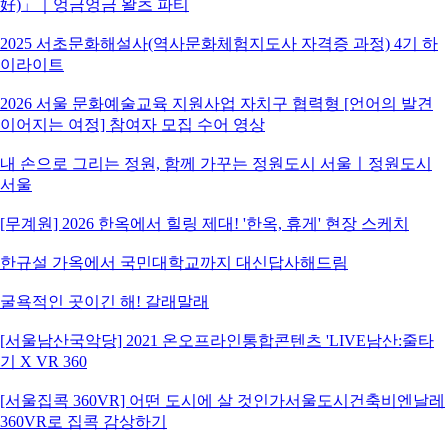
好)」｜엉금엉금 왈츠 파티
2025 서초문화해설사(역사문화체험지도사 자격증 과정) 4기 하
이라이트
2026 서울 문화예술교육 지원사업 자치구 협력형 [언어의 발견
이어지는 여정] 참여자 모집 수어 영상
내 손으로 그리는 정원, 함께 가꾸는 정원도시 서울ㅣ정원도시
서울
[무계원] 2026 한옥에서 힐링 제대! '한옥, 휴게' 현장 스케치
한규설 가옥에서 국민대학교까지 대신답사해드림
굴욕적인 곳이긴 해! 갈래말래
[서울남산국악당] 2021 온오프라인통합콘텐츠 'LIVE남산:줄타
기 X VR 360
[서울집콕 360VR] 어떤 도시에 살 것인가서울도시건축비엔날레
360VR로 집콕 감상하기