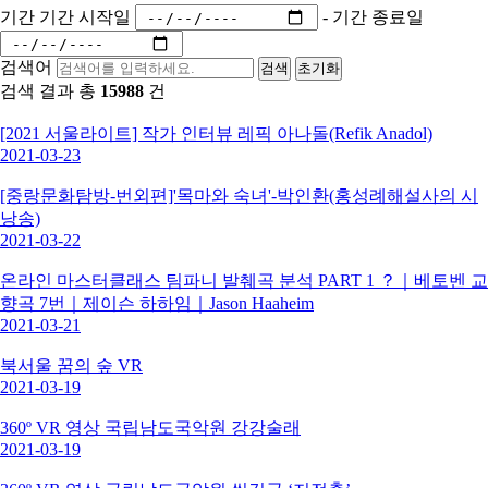
기간
기간 시작일
-
기간 종료일
검색어
검색
초기화
검색 결과 총
15988
건
[2021 서울라이트] 작가 인터뷰 레픽 아나돌(Refik Anadol)
2021-03-23
[중랑문화탐방-번외편]'목마와 숙녀'-박인환(홍성례해설사의 시
낭송)
2021-03-22
온라인 마스터클래스 팀파니 발췌곡 분석 PART 1 ？｜베토벤 교
향곡 7번｜제이슨 하하임｜Jason Haaheim
2021-03-21
북서울 꿈의 숲 VR
2021-03-19
360º VR 영상 국립남도국악원 강강술래
2021-03-19