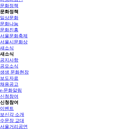
문화정책
문화정책
일상문화
문화나눔
문화진흥
서울문화축제
서울시문화상
새소식
새소식
공지사항
공모소식
생생 문화현장
보도자료
채용공고
e-문화알림
신청참여
신청참여
이벤트
보신각 소개
수문장 교대
서울거리공연