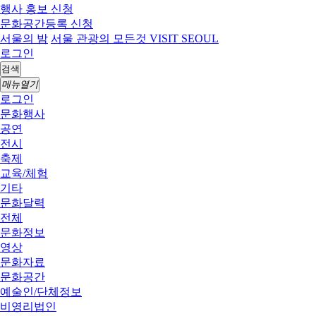
행사 홍보 신청
문화공간등록 신청
서울의 밤
서울 관광의 모든것 VISIT SEOUL
로그인
검색
메뉴열기
로그인
문화행사
공연
전시
축제
교육/체험
기타
문화달력
전체
문화정보
영상
문화자료
문화공간
예술인/단체정보
비영리법인