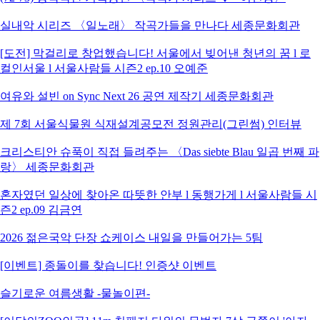
실내악 시리즈 〈일노래〉 작곡가들을 만나다 세종문화회관
[도전] 막걸리로 창업했습니다! 서울에서 빚어낸 청년의 꿈 l 로
컬인서울 l 서울사람들 시즌2 ep.10 오예준
여유와 설빈 on Sync Next 26 공연 제작기 세종문화회관
제 7회 서울식물원 식재설계공모전 정원관리(그린썸) 인터뷰
크리스티안 슈푹이 직접 들려주는 〈Das siebte Blau 일곱 번째 파
랑〉 세종문화회관
혼자였던 일상에 찾아온 따뜻한 안부 l 동행가게 l 서울사람들 시
즌2 ep.09 김금연
2026 젊은국악 단장 쇼케이스 내일을 만들어가는 5팀
[이벤트] 종돌이를 찾습니다! 인증샷 이벤트
슬기로운 여름생활 -물놀이편-