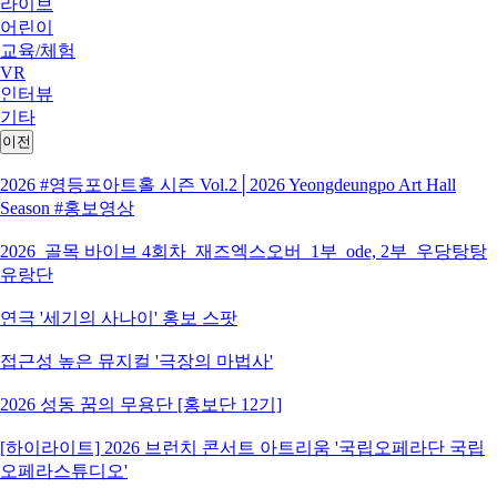
라이브
어린이
교육/체험
VR
인터뷰
기타
이전
2026 #영등포아트홀 시즌 Vol.2│2026 Yeongdeungpo Art Hall
Season #홍보영상
2026_골목 바이브 4회차_재즈엑스오버_1부_ode, 2부_우당탕탕
유랑단
연극 '세기의 사나이' 홍보 스팟
접근성 높은 뮤지컬 '극장의 마법사'
2026 성동 꿈의 무용단 [홍보단 12기]
[하이라이트] 2026 브런치 콘서트 아트리움 '국립오페라단 국립
오페라스튜디오'