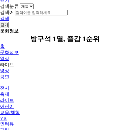
닫기
검색분류
검색어
검색
닫기
문화정보
방구석 1열, 즐감 1순위
홈
문화정보
영상
라이브
영상
공연
전시
축제
라이브
어린이
교육/체험
VR
인터뷰
기타