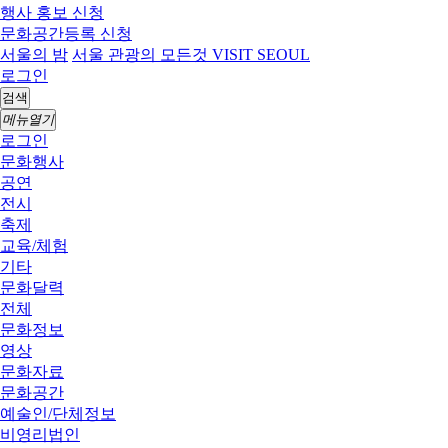
행사 홍보 신청
문화공간등록 신청
서울의 밤
서울 관광의 모든것 VISIT SEOUL
로그인
검색
메뉴열기
로그인
문화행사
공연
전시
축제
교육/체험
기타
문화달력
전체
문화정보
영상
문화자료
문화공간
예술인/단체정보
비영리법인