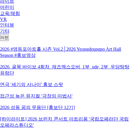
라이브
어린이
교육/체험
VR
인터뷰
기타
이전
2026 #영등포아트홀 시즌 Vol.2│2026 Yeongdeungpo Art Hall
Season #홍보영상
2026_골목 바이브 4회차_재즈엑스오버_1부_ode, 2부_우당탕탕
유랑단
연극 '세기의 사나이' 홍보 스팟
접근성 높은 뮤지컬 '극장의 마법사'
2026 성동 꿈의 무용단 [홍보단 12기]
[하이라이트] 2026 브런치 콘서트 아트리움 '국립오페라단 국립
오페라스튜디오'