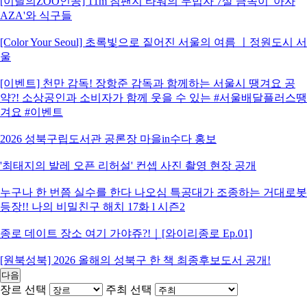
[이달의ZOO인공] 11m 침팬지 타워의 무법자 7살 금쪽이 '아자
AZA'와 식구들
[Color Your Seoul] 초록빛으로 짙어진 서울의 여름 ㅣ정원도시 서
울
[이벤트] 천만 감독! 장항준 감독과 함께하는 서울시 땡겨요 공
약?! 소상공인과 소비자가 함께 웃을 수 있는 #서울배달플러스땡
겨요 #이벤트
2026 성북구립도서관 공론장 마을in수다 홍보
'최태지의 발레 오픈 리허설' 컨셉 사진 촬영 현장 공개
누구나 한 번쯤 실수를 한다 나오심 특공대가 조종하는 거대로봇
등장!! 나의 비밀친구 해치 17화 l 시즌2
종로 데이트 장소 여기 가야쥬?!｜[와이리종로 Ep.01]
[원북성북] 2026 올해의 성북구 한 책 최종후보도서 공개!
다음
장르 선택
주최 선택