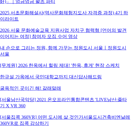
好)」｜엉금엉금 왈츠 파티
2025 서초문화해설사(역사문화체험지도사 자격증 과정) 4기 하
이라이트
2026 서울 문화예술교육 지원사업 자치구 협력형 [언어의 발견
이어지는 여정] 참여자 모집 수어 영상
내 손으로 그리는 정원, 함께 가꾸는 정원도시 서울ㅣ정원도시
서울
[무계원] 2026 한옥에서 힐링 제대! '한옥, 휴게' 현장 스케치
한규설 가옥에서 국민대학교까지 대신답사해드림
굴욕적인 곳이긴 해! 갈래말래
[서울남산국악당] 2021 온오프라인통합콘텐츠 'LIVE남산:줄타
기 X VR 360
[서울집콕 360VR] 어떤 도시에 살 것인가서울도시건축비엔날레
360VR로 집콕 감상하기