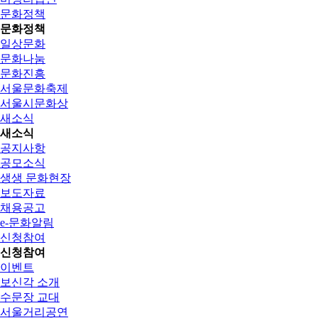
문화정책
문화정책
일상문화
문화나눔
문화진흥
서울문화축제
서울시문화상
새소식
새소식
공지사항
공모소식
생생 문화현장
보도자료
채용공고
e-문화알림
신청참여
신청참여
이벤트
보신각 소개
수문장 교대
서울거리공연