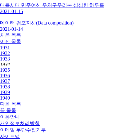
대륙시대 만주여신 우처구우러본 심심한 하루를
2021-01-15
데이터 컴포지션(Data composition)
2021-01-14
처음
목록
이전
목록
1931
1932
1933
1934
1935
1936
1937
1938
1939
1940
다음
목록
끝
목록
이용안내
개인정보처리방침
이메일 무단수집거부
사이트맵