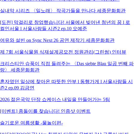
실내악 시리즈 〈일노래〉 작곡가들을 만나다 세종문화회관
[도전] 막걸리로 창업했습니다! 서울에서 빚어낸 청년의 꿈 l 로
컬인서울 l 서울사람들 시즌2 ep.10 오예준
여유와 설빈 on Sync Next 26 공연 제작기 세종문화회관
제 7회 서울식물원 식재설계공모전 정원관리(그린썸) 인터뷰
크리스티안 슈푹이 직접 들려주는 〈Das siebte Blau 일곱 번째 파
랑〉 세종문화회관
혼자였던 일상에 찾아온 따뜻한 안부 l 동행가게 l 서울사람들 시
즌2 ep.09 김금연
2026 젊은국악 단장 쇼케이스 내일을 만들어가는 5팀
[이벤트] 종돌이를 찾습니다! 인증샷 이벤트
슬기로운 여름생활 -물놀이편-