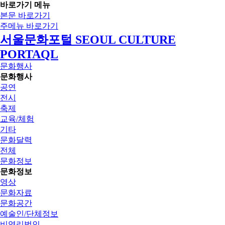
바로가기 메뉴
본문 바로가기
주메뉴 바로가기
서울문화포털 SEOUL CULTURE
PORTAQL
문화행사
문화행사
공연
전시
축제
교육/체험
기타
문화달력
전체
문화정보
문화정보
영상
문화자료
문화공간
예술인/단체정보
비영리법인