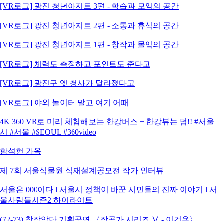
[VR로그] 광진 청년아지트 3편 - 학습과 모임의 공간
[VR로그] 광진 청년아지트 2편 - 소통과 휴식의 공간
[VR로그] 광진 청년아지트 1편 - 창작과 몰입의 공간
[VR로그] 체력도 측정하고 포인트도 준다고
[VR로그] 광진구 옛 청사가 달라졌다고
[VR로그] 야외 놀이터 말고 여기 어때
4K 360 VR로 미리 체험해보는 한강버스 + 한강뷰는 덤!! #서울
시 #서울 #SEOUL #360video
함석헌 가옥
제 7회 서울식물원 식재설계공모전 작가 인터뷰
서울은 000이다 l 서울시 정책이 바꾼 시민들의 진짜 이야기 l 서
울사람들시즌2 하이라이트
(72-73) 창작악단 기획공연 〈작곡가 시리즈 Ⅴ - 이건용〉