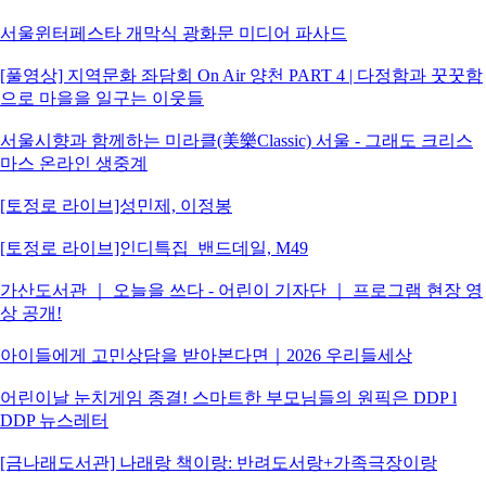
서울윈터페스타 개막식 광화문 미디어 파사드
[풀영상] 지역문화 좌담회 On Air 양천 PART 4 | 다정함과 꿋꿋함
으로 마을을 일구는 이웃들
서울시향과 함께하는 미라클(美樂Classic) 서울 - 그래도 크리스
마스 온라인 생중계
[토정로 라이브]성민제, 이정봉
[토정로 라이브]인디특집_밴드데일, M49
가산도서관 ｜ 오늘을 쓰다 - 어린이 기자단 ｜ 프로그램 현장 영
상 공개!
아이들에게 고민상담을 받아본다면｜2026 우리들세상
어린이날 눈치게임 종결! 스마트한 부모님들의 원픽은 DDP l
DDP 뉴스레터
[금나래도서관] 나래랑 책이랑: 반려도서랑+가족극장이랑