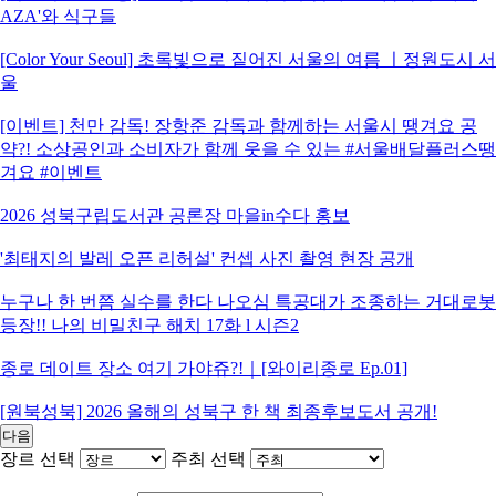
AZA'와 식구들
[Color Your Seoul] 초록빛으로 짙어진 서울의 여름 ㅣ정원도시 서
울
[이벤트] 천만 감독! 장항준 감독과 함께하는 서울시 땡겨요 공
약?! 소상공인과 소비자가 함께 웃을 수 있는 #서울배달플러스땡
겨요 #이벤트
2026 성북구립도서관 공론장 마을in수다 홍보
'최태지의 발레 오픈 리허설' 컨셉 사진 촬영 현장 공개
누구나 한 번쯤 실수를 한다 나오심 특공대가 조종하는 거대로봇
등장!! 나의 비밀친구 해치 17화 l 시즌2
종로 데이트 장소 여기 가야쥬?!｜[와이리종로 Ep.01]
[원북성북] 2026 올해의 성북구 한 책 최종후보도서 공개!
다음
장르 선택
주최 선택