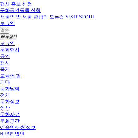
행사 홍보 신청
문화공간등록 신청
서울의 밤
서울 관광의 모든것 VISIT SEOUL
로그인
검색
메뉴열기
로그인
문화행사
공연
전시
축제
교육/체험
기타
문화달력
전체
문화정보
영상
문화자료
문화공간
예술인/단체정보
비영리법인