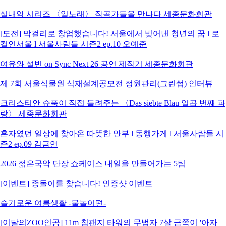
실내악 시리즈 〈일노래〉 작곡가들을 만나다 세종문화회관
[도전] 막걸리로 창업했습니다! 서울에서 빚어낸 청년의 꿈 l 로
컬인서울 l 서울사람들 시즌2 ep.10 오예준
여유와 설빈 on Sync Next 26 공연 제작기 세종문화회관
제 7회 서울식물원 식재설계공모전 정원관리(그린썸) 인터뷰
크리스티안 슈푹이 직접 들려주는 〈Das siebte Blau 일곱 번째 파
랑〉 세종문화회관
혼자였던 일상에 찾아온 따뜻한 안부 l 동행가게 l 서울사람들 시
즌2 ep.09 김금연
2026 젊은국악 단장 쇼케이스 내일을 만들어가는 5팀
[이벤트] 종돌이를 찾습니다! 인증샷 이벤트
슬기로운 여름생활 -물놀이편-
[이달의ZOO인공] 11m 침팬지 타워의 무법자 7살 금쪽이 '아자