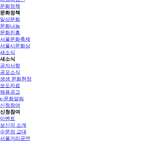
문화정책
문화정책
일상문화
문화나눔
문화진흥
서울문화축제
서울시문화상
새소식
새소식
공지사항
공모소식
생생 문화현장
보도자료
채용공고
e-문화알림
신청참여
신청참여
이벤트
보신각 소개
수문장 교대
서울거리공연