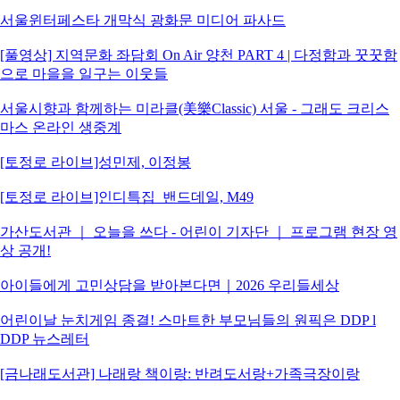
서울윈터페스타 개막식 광화문 미디어 파사드
[풀영상] 지역문화 좌담회 On Air 양천 PART 4 | 다정함과 꿋꿋함
으로 마을을 일구는 이웃들
서울시향과 함께하는 미라클(美樂Classic) 서울 - 그래도 크리스
마스 온라인 생중계
[토정로 라이브]성민제, 이정봉
[토정로 라이브]인디특집_밴드데일, M49
가산도서관 ｜ 오늘을 쓰다 - 어린이 기자단 ｜ 프로그램 현장 영
상 공개!
아이들에게 고민상담을 받아본다면｜2026 우리들세상
어린이날 눈치게임 종결! 스마트한 부모님들의 원픽은 DDP l
DDP 뉴스레터
[금나래도서관] 나래랑 책이랑: 반려도서랑+가족극장이랑