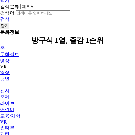
닫기
검색분류
검색어
검색
닫기
문화정보
방구석 1열, 즐감 1순위
홈
문화정보
영상
VR
영상
공연
전시
축제
라이브
어린이
교육/체험
VR
인터뷰
기타