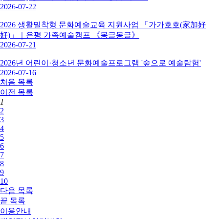
2026-07-22
2026 생활밀착형 문화예술교육 지원사업 「가가호호(家加好
好)」｜은평 가족예술캠프 《몽글몽글》
2026-07-21
2026년 어린이·청소년 문화예술프로그램 '숲으로 예술탐험'
2026-07-16
처음
목록
이전
목록
1
2
3
4
5
6
7
8
9
10
다음
목록
끝
목록
이용안내