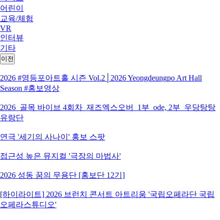
어린이
교육/체험
VR
인터뷰
기타
이전
2026 #영등포아트홀 시즌 Vol.2│2026 Yeongdeungpo Art Hall
Season #홍보영상
2026_골목 바이브 4회차_재즈엑스오버_1부_ode, 2부_우당탕탕
유랑단
연극 '세기의 사나이' 홍보 스팟
접근성 높은 뮤지컬 '극장의 마법사'
2026 성동 꿈의 무용단 [홍보단 12기]
[하이라이트] 2026 브런치 콘서트 아트리움 '국립오페라단 국립
오페라스튜디오'