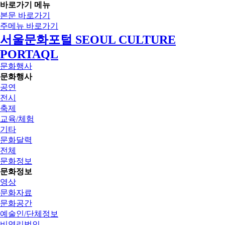
바로가기 메뉴
본문 바로가기
주메뉴 바로가기
서울문화포털 SEOUL CULTURE
PORTAQL
문화행사
문화행사
공연
전시
축제
교육/체험
기타
문화달력
전체
문화정보
문화정보
영상
문화자료
문화공간
예술인/단체정보
비영리법인