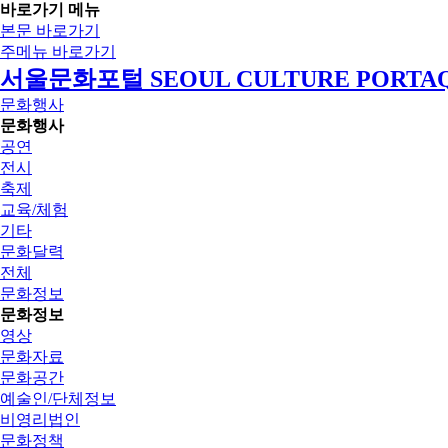
바로가기 메뉴
본문 바로가기
주메뉴 바로가기
서울문화포털 SEOUL CULTURE PORTA
문화행사
문화행사
공연
전시
축제
교육/체험
기타
문화달력
전체
문화정보
문화정보
영상
문화자료
문화공간
예술인/단체정보
비영리법인
문화정책