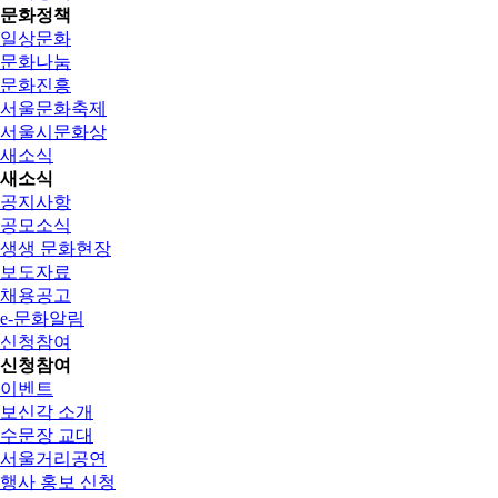
문화정책
일상문화
문화나눔
문화진흥
서울문화축제
서울시문화상
새소식
새소식
공지사항
공모소식
생생 문화현장
보도자료
채용공고
e-문화알림
신청참여
신청참여
이벤트
보신각 소개
수문장 교대
서울거리공연
행사 홍보 신청