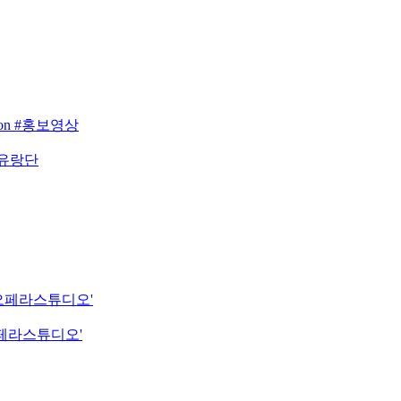
eason #홍보영상
 유랑단
립오페라스튜디오'
오페라스튜디오'