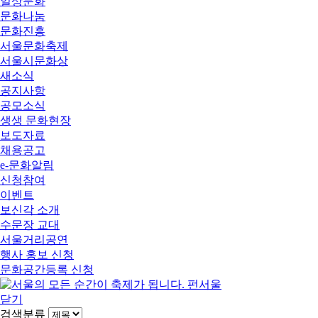
일상문화
문화나눔
문화진흥
서울문화축제
서울시문화상
새소식
공지사항
공모소식
생생 문화현장
보도자료
채용공고
e-문화알림
신청참여
이벤트
보신각 소개
수문장 교대
서울거리공연
행사 홍보 신청
문화공간등록 신청
닫기
검색분류