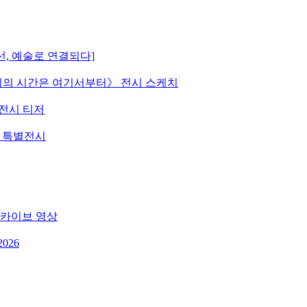
선, 예술로 연결되다]
 《우리의 시간은 여기서부터》 전시 스케치
》 전시 티저
원 특별전시
 아카이브 영상
026