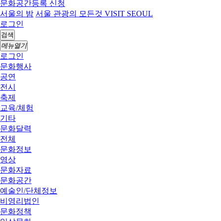
문화공간등록 신청
서울의 밤
서울 관광의 모든것 VISIT SEOUL
로그인
검색
메뉴열기
로그인
문화행사
공연
전시
축제
교육/체험
기타
문화달력
전체
문화정보
영상
문화자료
문화공간
예술인/단체정보
비영리법인
문화정책