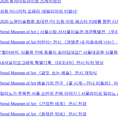
2026 동작아트라이브 스케치영상
성동 미니어처 오페라 '세빌리아의 이발사'
2026 노원미술협회 초대전 [더 드림 아트 페스타 미래를 향한 시
Seoul Museum of Art｜서울시립 서서울미술관 개관특별전
Seoul Museum of Art 어린이+ 전시 《권병준 내 마음속에 너는
“할아버지, 식물원 안에 동물이 숨어있대요!” 서울대공원 식물
내셔널지오그래픽 특별기획 《OCEAN》전시 티저 영상
Seoul Museum of Art 《글짓, 쓰는 예술》 전시 개막식
Seoul Museum of Art 예술가의 연구 《꽃 시계―안나 리들러》
밀라노가 주목한 서울 소반의 진짜 이야기ㅣ서울라이프 밀라노 2
Seoul Museum of Art 《근접한 세계》 전시 전경
Seoul Museum of Art 《최재은 약속》 전시 전경