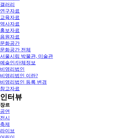
갤러리
연구자료
교육자료
역사자료
홍보자료
음원자료
문화공간
문화공간 전체
서울시립 박물관, 미술관
예술인/단체정보
비영리법인
비영리법인 이란?
비영리법인 등록 변경
참고자료
인터뷰
장르
공연
전시
축제
라이브
어린이