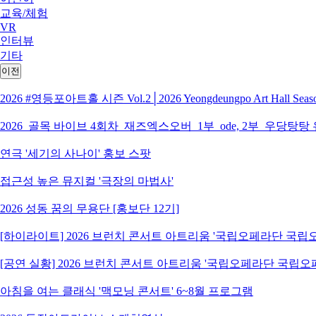
교육/체험
VR
인터뷰
기타
이전
2026 #영등포아트홀 시즌 Vol.2│2026 Yeongdeungpo Art Hall S
2026_골목 바이브 4회차_재즈엑스오버_1부_ode, 2부_우당탕탕
연극 '세기의 사나이' 홍보 스팟
접근성 높은 뮤지컬 '극장의 마법사'
2026 성동 꿈의 무용단 [홍보단 12기]
[하이라이트] 2026 브런치 콘서트 아트리움 '국립오페라단 국
[공연 실황] 2026 브런치 콘서트 아트리움 '국립오페라단 국립
아침을 여는 클래식 '맥모닝 콘서트' 6~8월 프로그램