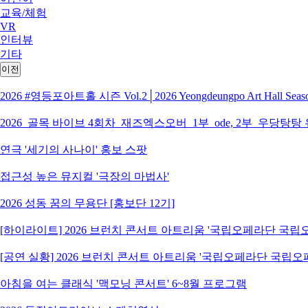
교육/체험
VR
인터뷰
기타
이전
2026 #영등포아트홀 시즌 Vol.2│2026 Yeongdeungpo Art Hall S
2026_골목 바이브 4회차_재즈엑스오버_1부_ode, 2부_우당탕탕
연극 '세기의 사나이' 홍보 스팟
접근성 높은 뮤지컬 '극장의 마법사'
2026 성동 꿈의 무용단 [홍보단 12기]
[하이라이트] 2026 브런치 콘서트 아트리움 '국립오페라단 국
[공연 실황] 2026 브런치 콘서트 아트리움 '국립오페라단 국립
아침을 여는 클래식 '맥모닝 콘서트' 6~8월 프로그램