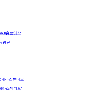
eason #홍보영상
 유랑단
립오페라스튜디오'
오페라스튜디오'