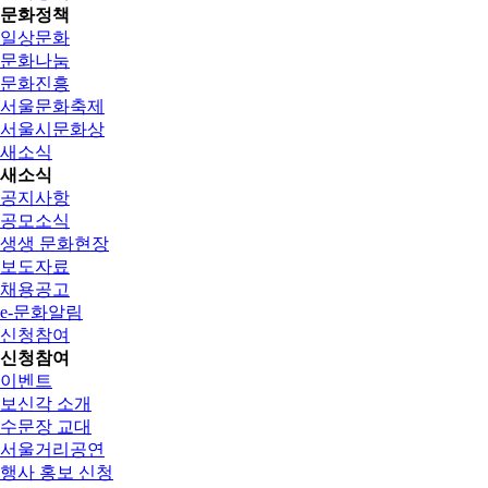
문화정책
일상문화
문화나눔
문화진흥
서울문화축제
서울시문화상
새소식
새소식
공지사항
공모소식
생생 문화현장
보도자료
채용공고
e-문화알림
신청참여
신청참여
이벤트
보신각 소개
수문장 교대
서울거리공연
행사 홍보 신청