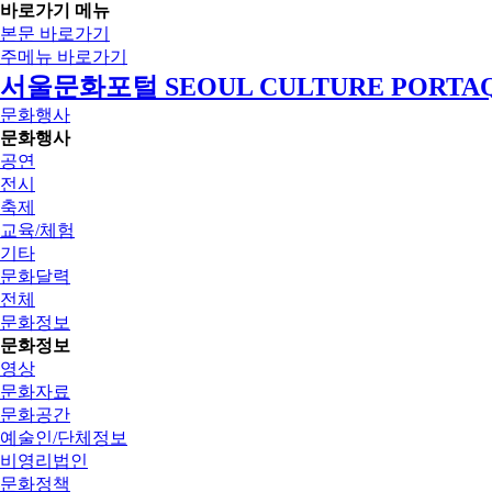
바로가기 메뉴
본문 바로가기
주메뉴 바로가기
서울문화포털 SEOUL CULTURE PORTA
문화행사
문화행사
공연
전시
축제
교육/체험
기타
문화달력
전체
문화정보
문화정보
영상
문화자료
문화공간
예술인/단체정보
비영리법인
문화정책