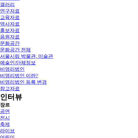
갤러리
연구자료
교육자료
역사자료
홍보자료
음원자료
문화공간
문화공간 전체
서울시립 박물관, 미술관
예술인/단체정보
비영리법인
비영리법인 이란?
비영리법인 등록 변경
참고자료
인터뷰
장르
공연
전시
축제
라이브
어린이