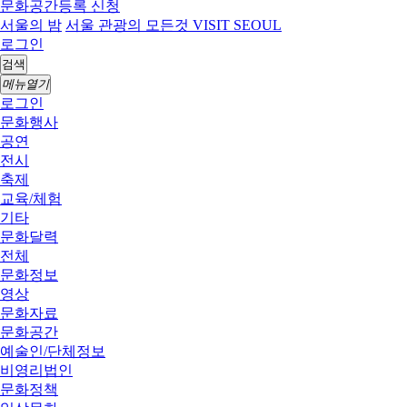
문화공간등록 신청
서울의 밤
서울 관광의 모든것 VISIT SEOUL
로그인
검색
메뉴열기
로그인
문화행사
공연
전시
축제
교육/체험
기타
문화달력
전체
문화정보
영상
문화자료
문화공간
예술인/단체정보
비영리법인
문화정책