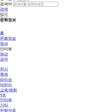
검색어
검색
닫기
문화정보
홈
문화정보
영상
인터뷰
영상
공연
전시
축제
라이브
어린이
교육/체험
VR
인터뷰
기타
문화자료