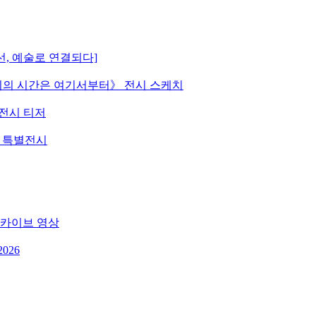
선, 예술로 연결되다]
 《우리의 시간은 여기서부터》 전시 스케치
》 전시 티저
원 특별전시
 아카이브 영상
026