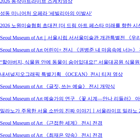
2026 동작아트라이브 스케치영상
성동 미니어처 오페라 '세빌리아의 이발사'
2026 노원미술협회 초대전 [더 드림 아트 페스타 미래를 향한 시
Seoul Museum of Art｜서울시립 서서울미술관 개관특별전
Seoul Museum of Art 어린이+ 전시 《권병준 내 마음속에 너는
“할아버지, 식물원 안에 동물이 숨어있대요!” 서울대공원 식물
내셔널지오그래픽 특별기획 《OCEAN》전시 티저 영상
Seoul Museum of Art 《글짓, 쓰는 예술》 전시 개막식
Seoul Museum of Art 예술가의 연구 《꽃 시계―안나 리들러》
밀라노가 주목한 서울 소반의 진짜 이야기ㅣ서울라이프 밀라노 2
Seoul Museum of Art 《근접한 세계》 전시 전경
Seoul Museum of Art 《최재은 약속》 전시 전경