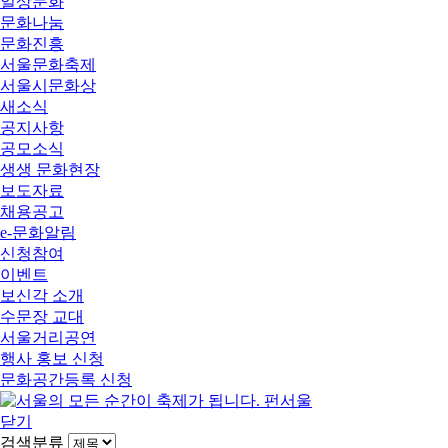
일상문화
문화나눔
문화진흥
서울문화축제
서울시문화상
새소식
공지사항
공모소식
생생 문화현장
보도자료
채용공고
e-문화알림
신청참여
이벤트
보신각 소개
수문장 교대
서울거리공연
행사 홍보 신청
문화공간등록 신청
닫기
검색분류