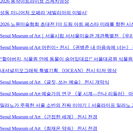
2026 동작아트라이브 스케치영상
성동 미니어처 오페라 '세빌리아의 이발사'
2026 노원미술협회 초대전 [더 드림 아트 페스타 미래를 향한 시
Seoul Museum of Art｜서울시립 서서울미술관 개관특별전
Seoul Museum of Art 어린이+ 전시 《권병준 내 마음속에 너는
“할아버지, 식물원 안에 동물이 숨어있대요!” 서울대공원 식물
내셔널지오그래픽 특별기획 《OCEAN》전시 티저 영상
Seoul Museum of Art 《글짓, 쓰는 예술》 전시 개막식
Seoul Museum of Art 예술가의 연구 《꽃 시계―안나 리들러》
밀라노가 주목한 서울 소반의 진짜 이야기ㅣ서울라이프 밀라노 2
Seoul Museum of Art 《근접한 세계》 전시 전경
Seoul Museum of Art 《최재은 약속》 전시 전경