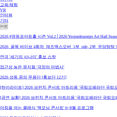
교육/체험
VR
인터뷰
기타
이전
2026 #영등포아트홀 시즌 Vol.2│2026 Yeongdeungpo Art Hall S
2026_골목 바이브 4회차_재즈엑스오버_1부_ode, 2부_우당탕탕
연극 '세기의 사나이' 홍보 스팟
접근성 높은 뮤지컬 '극장의 마법사'
2026 성동 꿈의 무용단 [홍보단 12기]
[하이라이트] 2026 브런치 콘서트 아트리움 '국립오페라단 국
[공연 실황] 2026 브런치 콘서트 아트리움 '국립오페라단 국립
아침을 여는 클래식 '맥모닝 콘서트' 6~8월 프로그램