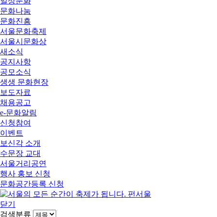
일상문화
문화나눔
문화진흥
서울문화축제
서울시문화상
새소식
공지사항
공모소식
생생 문화현장
보도자료
채용공고
e-문화알림
신청참여
이벤트
보신각 소개
수문장 교대
서울거리공연
행사 홍보 신청
문화공간등록 신청
닫기
검색분류