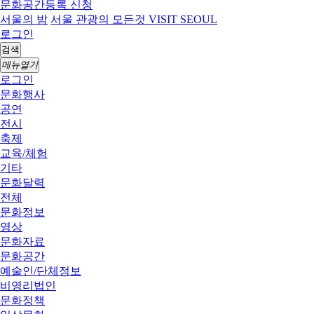
문화공간등록 신청
서울의 밤
서울 관광의 모든것 VISIT SEOUL
로그인
검색
메뉴열기
로그인
문화행사
공연
전시
축제
교육/체험
기타
문화달력
전체
문화정보
영상
문화자료
문화공간
예술인/단체정보
비영리법인
문화정책