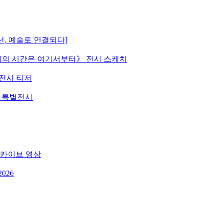
선, 예술로 연결되다]
 《우리의 시간은 여기서부터》 전시 스케치
》 전시 티저
원 특별전시
 아카이브 영상
026