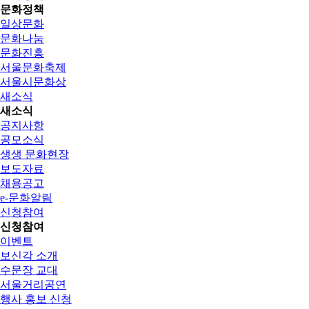
문화정책
일상문화
문화나눔
문화진흥
서울문화축제
서울시문화상
새소식
새소식
공지사항
공모소식
생생 문화현장
보도자료
채용공고
e-문화알림
신청참여
신청참여
이벤트
보신각 소개
수문장 교대
서울거리공연
행사 홍보 신청