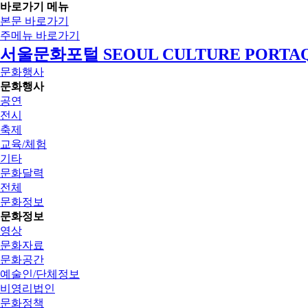
바로가기 메뉴
본문 바로가기
주메뉴 바로가기
서울문화포털 SEOUL CULTURE PORTA
문화행사
문화행사
공연
전시
축제
교육/체험
기타
문화달력
전체
문화정보
문화정보
영상
문화자료
문화공간
예술인/단체정보
비영리법인
문화정책