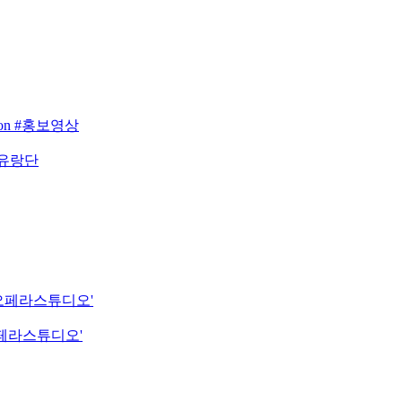
eason #홍보영상
 유랑단
립오페라스튜디오'
오페라스튜디오'