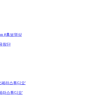
eason #홍보영상
 유랑단
립오페라스튜디오'
오페라스튜디오'