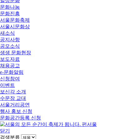
일상문화
문화나눔
문화진흥
서울문화축제
서울시문화상
새소식
공지사항
공모소식
생생 문화현장
보도자료
채용공고
e-문화알림
신청참여
이벤트
보신각 소개
수문장 교대
서울거리공연
행사 홍보 신청
문화공간등록 신청
닫기
검색분류