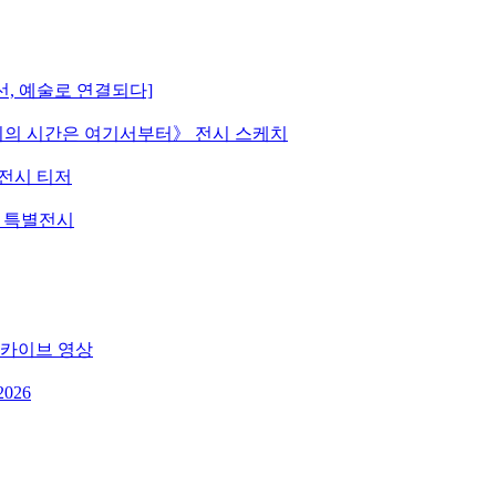
선, 예술로 연결되다]
 《우리의 시간은 여기서부터》 전시 스케치
》 전시 티저
원 특별전시
 아카이브 영상
026