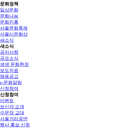
문화정책
일상문화
문화나눔
문화진흥
서울문화축제
서울시문화상
새소식
새소식
공지사항
공모소식
생생 문화현장
보도자료
채용공고
e-문화알림
신청참여
신청참여
이벤트
보신각 소개
수문장 교대
서울거리공연
행사 홍보 신청