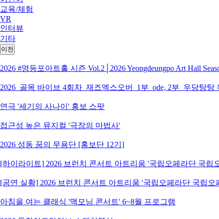
교육/체험
VR
인터뷰
기타
이전
2026 #영등포아트홀 시즌 Vol.2│2026 Yeongdeungpo Art Hall S
2026_골목 바이브 4회차_재즈엑스오버_1부_ode, 2부_우당탕탕
연극 '세기의 사나이' 홍보 스팟
접근성 높은 뮤지컬 '극장의 마법사'
2026 성동 꿈의 무용단 [홍보단 12기]
[하이라이트] 2026 브런치 콘서트 아트리움 '국립오페라단 국
[공연 실황] 2026 브런치 콘서트 아트리움 '국립오페라단 국립
아침을 여는 클래식 '맥모닝 콘서트' 6~8월 프로그램