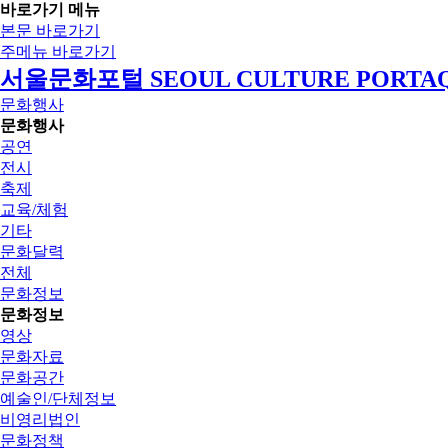
바로가기 메뉴
본문 바로가기
주메뉴 바로가기
서울문화포털 SEOUL CULTURE PORTA
문화행사
문화행사
공연
전시
축제
교육/체험
기타
문화달력
전체
문화정보
문화정보
영상
문화자료
문화공간
예술인/단체정보
비영리법인
문화정책