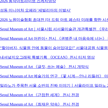
2026 동작아트라이브 스케치영상
성동 미니어처 오페라 '세빌리아의 이발사'
2026 노원미술협회 초대전 [더 드림 아트 페스타 미래를 향한 시
Seoul Museum of Art｜서울시립 서서울미술관 개관특별전
Seoul Museum of Art 어린이+ 전시 《권병준 내 마음속에 너는
“할아버지, 식물원 안에 동물이 숨어있대요!” 서울대공원 식물
내셔널지오그래픽 특별기획 《OCEAN》전시 티저 영상
Seoul Museum of Art 《글짓, 쓰는 예술》 전시 개막식
Seoul Museum of Art 예술가의 연구 《꽃 시계―안나 리들러》
밀라노가 주목한 서울 소반의 진짜 이야기ㅣ서울라이프 밀라노 2
Seoul Museum of Art 《근접한 세계》 전시 전경
Seoul Museum of Art 《최재은 약속》 전시 전경