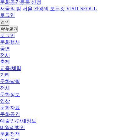
문화공간등록 신청
서울의 밤
서울 관광의 모든것 VISIT SEOUL
로그인
검색
메뉴열기
로그인
문화행사
공연
전시
축제
교육/체험
기타
문화달력
전체
문화정보
영상
문화자료
문화공간
예술인/단체정보
비영리법인
문화정책