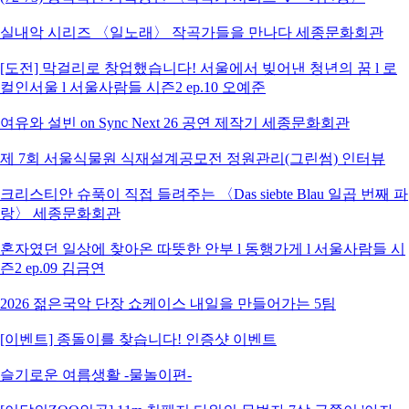
실내악 시리즈 〈일노래〉 작곡가들을 만나다 세종문화회관
[도전] 막걸리로 창업했습니다! 서울에서 빚어낸 청년의 꿈 l 로
컬인서울 l 서울사람들 시즌2 ep.10 오예준
여유와 설빈 on Sync Next 26 공연 제작기 세종문화회관
제 7회 서울식물원 식재설계공모전 정원관리(그린썸) 인터뷰
크리스티안 슈푹이 직접 들려주는 〈Das siebte Blau 일곱 번째 파
랑〉 세종문화회관
혼자였던 일상에 찾아온 따뜻한 안부 l 동행가게 l 서울사람들 시
즌2 ep.09 김금연
2026 젊은국악 단장 쇼케이스 내일을 만들어가는 5팀
[이벤트] 종돌이를 찾습니다! 인증샷 이벤트
슬기로운 여름생활 -물놀이편-