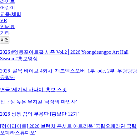
라이브
어린이
교육/체험
VR
인터뷰
기타
이전
2026 #영등포아트홀 시즌 Vol.2│2026 Yeongdeungpo Art Hall
Season #홍보영상
2026_골목 바이브 4회차_재즈엑스오버_1부_ode, 2부_우당탕탕
유랑단
연극 '세기의 사나이' 홍보 스팟
접근성 높은 뮤지컬 '극장의 마법사'
2026 성동 꿈의 무용단 [홍보단 12기]
[하이라이트] 2026 브런치 콘서트 아트리움 '국립오페라단 국립
오페라스튜디오'