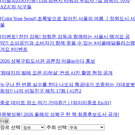
[이달의ZOO인공] 11m 침팬지 타워의 무법자 7살 금쪽이 '아자
AZA'와 식구들
[Color Your Seoul] 초록빛으로 짙어진 서울의 여름 ㅣ정원도시 서
울
[이벤트] 천만 감독! 장항준 감독과 함께하는 서울시 땡겨요 공
약?! 소상공인과 소비자가 함께 웃을 수 있는 #서울배달플러스땡
겨요 #이벤트
2026 성북구립도서관 공론장 마을in수다 홍보
'최태지의 발레 오픈 리허설' 컨셉 사진 촬영 현장 공개
누구나 한 번쯤 실수를 한다 나오심 특공대가 조종하는 거대로봇
등장!! 나의 비밀친구 해치 17화 l 시즌2
종로 데이트 장소 여기 가야쥬?!｜[와이리종로 Ep.01]
[원북성북] 2026 올해의 성북구 한 책 최종후보도서 공개!
다음
장르 선택
주최 선택