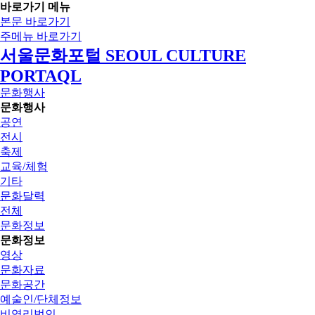
바로가기 메뉴
본문 바로가기
주메뉴 바로가기
서울문화포털 SEOUL CULTURE
PORTAQL
문화행사
문화행사
공연
전시
축제
교육/체험
기타
문화달력
전체
문화정보
문화정보
영상
문화자료
문화공간
예술인/단체정보
비영리법인