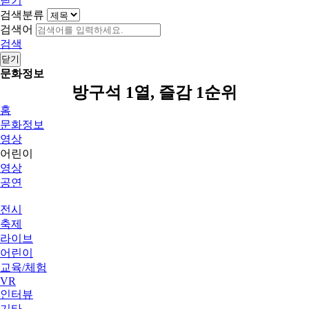
닫기
검색분류
검색어
검색
닫기
문화정보
방구석 1열, 즐감 1순위
홈
문화정보
영상
어린이
영상
공연
전시
축제
라이브
어린이
교육/체험
VR
인터뷰
기타