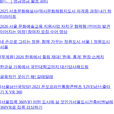
好)」｜엉금엉금 왈츠 파티
2025 서초문화해설사(역사문화체험지도사 자격증 과정) 4기 하
이라이트
2026 서울 문화예술교육 지원사업 자치구 협력형 [언어의 발견
이어지는 여정] 참여자 모집 수어 영상
내 손으로 그리는 정원, 함께 가꾸는 정원도시 서울ㅣ정원도시
서울
[무계원] 2026 한옥에서 힐링 제대! '한옥, 휴게' 현장 스케치
한규설 가옥에서 국민대학교까지 대신답사해드림
굴욕적인 곳이긴 해! 갈래말래
[서울남산국악당] 2021 온오프라인통합콘텐츠 'LIVE남산:줄타
기 X VR 360
[서울집콕 360VR] 어떤 도시에 살 것인가서울도시건축비엔날레
360VR로 집콕 감상하기