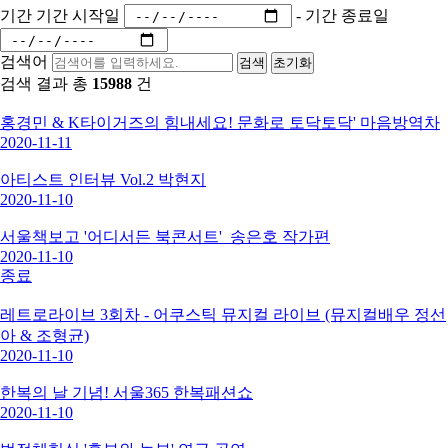
기간
기간 시작일
-
기간 종료일
검색어
검색
초기화
검색 결과 총
15988
건
홍경민 & K타이거즈의 힘내세요! 문화로 토닥토닥' 마음방역차
2020-11-11
아티스트 인터뷰 Vol.2 박현지
2020-11-10
서울책보고 '어디서든 북콘서트'_송은호 작가편
2020-11-10
종료
레트로라이브 3회차 - 어쿠스틱 뮤지컬 라이브 (뮤지컬배우 정선
아 & 조형균)
2020-11-10
한복의 날 기념! 서울365 한복패션쇼
2020-11-10