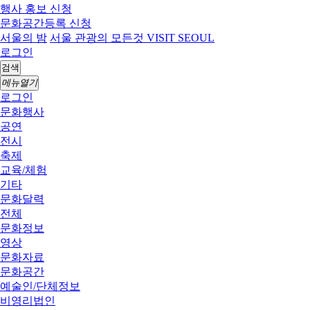
행사 홍보 신청
문화공간등록 신청
서울의 밤
서울 관광의 모든것 VISIT SEOUL
로그인
검색
메뉴열기
로그인
문화행사
공연
전시
축제
교육/체험
기타
문화달력
전체
문화정보
영상
문화자료
문화공간
예술인/단체정보
비영리법인