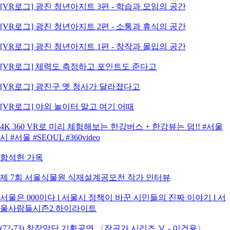
[VR로그] 광진 청년아지트 3편 - 학습과 모임의 공간
[VR로그] 광진 청년아지트 2편 - 소통과 휴식의 공간
[VR로그] 광진 청년아지트 1편 - 창작과 몰입의 공간
[VR로그] 체력도 측정하고 포인트도 준다고
[VR로그] 광진구 옛 청사가 달라졌다고
[VR로그] 야외 놀이터 말고 여기 어때
4K 360 VR로 미리 체험해보는 한강버스 + 한강뷰는 덤!! #서울
시 #서울 #SEOUL #360video
함석헌 가옥
제 7회 서울식물원 식재설계공모전 작가 인터뷰
서울은 000이다 l 서울시 정책이 바꾼 시민들의 진짜 이야기 l 서
울사람들시즌2 하이라이트
(72-73) 창작악단 기획공연 〈작곡가 시리즈 Ⅴ - 이건용〉