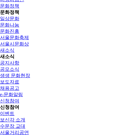
문화정책
문화정책
일상문화
문화나눔
문화진흥
서울문화축제
서울시문화상
새소식
새소식
공지사항
공모소식
생생 문화현장
보도자료
채용공고
e-문화알림
신청참여
신청참여
이벤트
보신각 소개
수문장 교대
서울거리공연