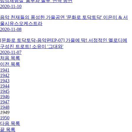
법정체험실 '흥부와 놀부' 연극 공연
2020-11-10
음악 천재들의 풍성한 가을공연 '문화로 토닥토닥' 이은미 & 서
울시유스오케스트라
2020-11-08
[문화로 토닥토닥-음악편EP-07] 가을에 딱! 서정적인 멜로디에
구성진 트로트! 소유미 '그대와'
2020-11-07
처음
목록
이전
목록
1941
1942
1943
1944
1945
1946
1947
1948
1949
1950
다음
목록
끝
목록