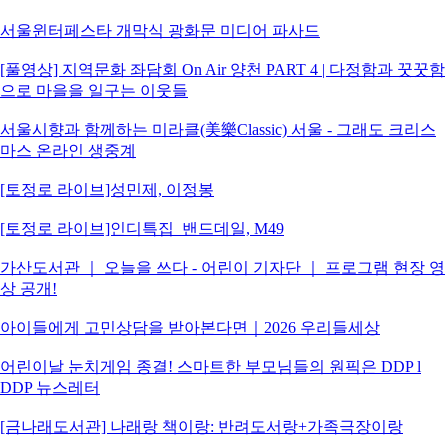
서울윈터페스타 개막식 광화문 미디어 파사드
[풀영상] 지역문화 좌담회 On Air 양천 PART 4 | 다정함과 꿋꿋함
으로 마을을 일구는 이웃들
서울시향과 함께하는 미라클(美樂Classic) 서울 - 그래도 크리스
마스 온라인 생중계
[토정로 라이브]성민제, 이정봉
[토정로 라이브]인디특집_밴드데일, M49
가산도서관 ｜ 오늘을 쓰다 - 어린이 기자단 ｜ 프로그램 현장 영
상 공개!
아이들에게 고민상담을 받아본다면｜2026 우리들세상
어린이날 눈치게임 종결! 스마트한 부모님들의 원픽은 DDP l
DDP 뉴스레터
[금나래도서관] 나래랑 책이랑: 반려도서랑+가족극장이랑