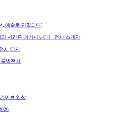
선, 예술로 연결되다]
 《우리의 시간은 여기서부터》 전시 스케치
》 전시 티저
원 특별전시
 아카이브 영상
026