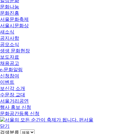
일상문화
문화나눔
문화진흥
서울문화축제
서울시문화상
새소식
공지사항
공모소식
생생 문화현장
보도자료
채용공고
e-문화알림
신청참여
이벤트
보신각 소개
수문장 교대
서울거리공연
행사 홍보 신청
문화공간등록 신청
닫기
검색분류