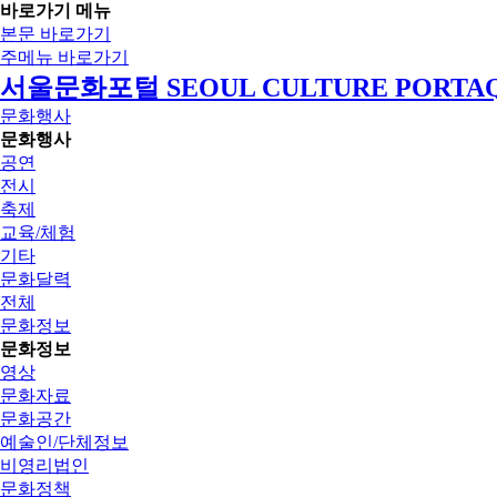
바로가기 메뉴
본문 바로가기
주메뉴 바로가기
서울문화포털 SEOUL CULTURE PORTA
문화행사
문화행사
공연
전시
축제
교육/체험
기타
문화달력
전체
문화정보
문화정보
영상
문화자료
문화공간
예술인/단체정보
비영리법인
문화정책