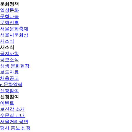
문화정책
일상문화
문화나눔
문화진흥
서울문화축제
서울시문화상
새소식
새소식
공지사항
공모소식
생생 문화현장
보도자료
채용공고
e-문화알림
신청참여
신청참여
이벤트
보신각 소개
수문장 교대
서울거리공연
행사 홍보 신청