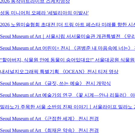
2026 동작아트라이브 스케치영상
성동 미니어처 오페라 '세빌리아의 이발사'
2026 노원미술협회 초대전 [더 드림 아트 페스타 미래를 향한 시
Seoul Museum of Art｜서울시립 서서울미술관 개관특별전
Seoul Museum of Art 어린이+ 전시 《권병준 내 마음속에 너는
“할아버지, 식물원 안에 동물이 숨어있대요!” 서울대공원 식물
내셔널지오그래픽 특별기획 《OCEAN》전시 티저 영상
Seoul Museum of Art 《글짓, 쓰는 예술》 전시 개막식
Seoul Museum of Art 예술가의 연구 《꽃 시계―안나 리들러》
밀라노가 주목한 서울 소반의 진짜 이야기ㅣ서울라이프 밀라노 2
Seoul Museum of Art 《근접한 세계》 전시 전경
Seoul Museum of Art 《최재은 약속》 전시 전경