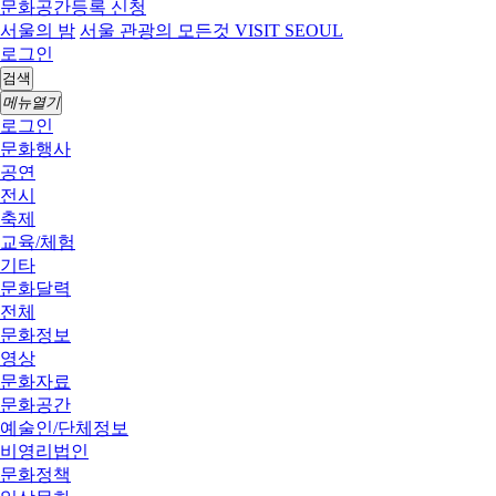
문화공간등록 신청
서울의 밤
서울 관광의 모든것 VISIT SEOUL
로그인
검색
메뉴열기
로그인
문화행사
공연
전시
축제
교육/체험
기타
문화달력
전체
문화정보
영상
문화자료
문화공간
예술인/단체정보
비영리법인
문화정책