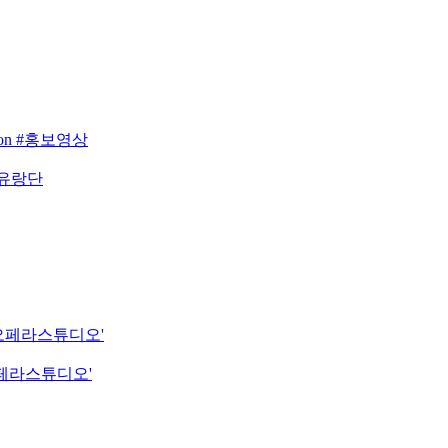
eason #홍보영상
 유랑단
립오페라스튜디오'
오페라스튜디오'