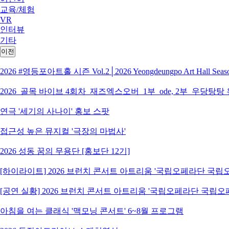
교육/체험
VR
인터뷰
기타
이전
2026 #영등포아트홀 시즌 Vol.2│2026 Yeongdeungpo Art Hall S
2026_골목 바이브 4회차_재즈엑스오버_1부_ode, 2부_우당탕탕
연극 '세기의 사나이' 홍보 스팟
접근성 높은 뮤지컬 '극장의 마법사'
2026 성동 꿈의 무용단 [홍보단 12기]
[하이라이트] 2026 브런치 콘서트 아트리움 '국립오페라단 국
[공연 실황] 2026 브런치 콘서트 아트리움 '국립오페라단 국립
아침을 여는 클래식 '맥모닝 콘서트' 6~8월 프로그램