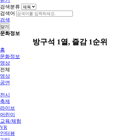
닫기
검색분류
검색어
검색
닫기
문화정보
방구석 1열, 즐감 1순위
홈
문화정보
영상
전체
영상
공연
전시
축제
라이브
어린이
교육/체험
VR
인터뷰
기타