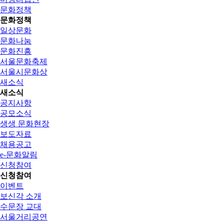
문화정책
문화정책
일상문화
문화나눔
문화진흥
서울문화축제
서울시문화상
새소식
새소식
공지사항
공모소식
생생 문화현장
보도자료
채용공고
e-문화알림
신청참여
신청참여
이벤트
보신각 소개
수문장 교대
서울거리공연