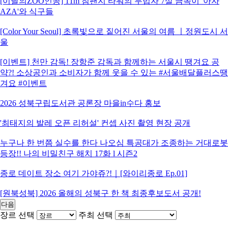
[이달의ZOO인공] 11m 침팬지 타워의 무법자 7살 금쪽이 '아자
AZA'와 식구들
[Color Your Seoul] 초록빛으로 짙어진 서울의 여름 ㅣ정원도시 서
울
[이벤트] 천만 감독! 장항준 감독과 함께하는 서울시 땡겨요 공
약?! 소상공인과 소비자가 함께 웃을 수 있는 #서울배달플러스땡
겨요 #이벤트
2026 성북구립도서관 공론장 마을in수다 홍보
'최태지의 발레 오픈 리허설' 컨셉 사진 촬영 현장 공개
누구나 한 번쯤 실수를 한다 나오심 특공대가 조종하는 거대로봇
등장!! 나의 비밀친구 해치 17화 l 시즌2
종로 데이트 장소 여기 가야쥬?!｜[와이리종로 Ep.01]
[원북성북] 2026 올해의 성북구 한 책 최종후보도서 공개!
다음
장르 선택
주최 선택