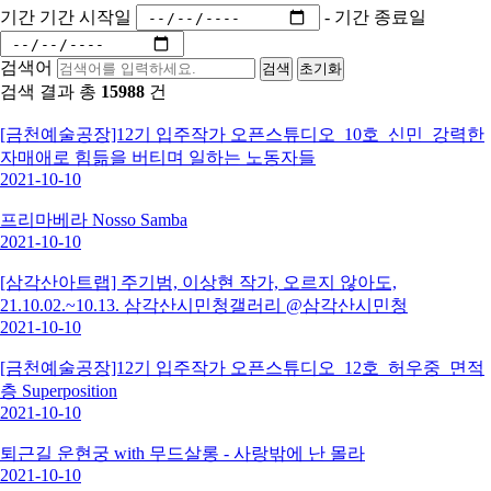
기간
기간 시작일
-
기간 종료일
검색어
검색
초기화
검색 결과 총
15988
건
[금천예술공장]12기 입주작가 오픈스튜디오_10호_신민_강력한
자매애로 힘듦을 버티며 일하는 노동자들
2021-10-10
프리마베라 Nosso Samba
2021-10-10
[삼각산아트랩] 주기범, 이상현 작가, 오르지 않아도,
21.10.02.~10.13. 삼각산시민청갤러리 @삼각산시민청
2021-10-10
[금천예술공장]12기 입주작가 오픈스튜디오_12호_허우중_면적
층 Superposition
2021-10-10
퇴근길 운현궁 with 무드살롱 - 사랑밖에 난 몰라
2021-10-10