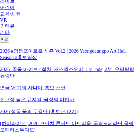
라이브
어린이
교육/체험
VR
인터뷰
기타
이전
2026 #영등포아트홀 시즌 Vol.2│2026 Yeongdeungpo Art Hall
Season #홍보영상
2026_골목 바이브 4회차_재즈엑스오버_1부_ode, 2부_우당탕탕
유랑단
연극 '세기의 사나이' 홍보 스팟
접근성 높은 뮤지컬 '극장의 마법사'
2026 성동 꿈의 무용단 [홍보단 12기]
[하이라이트] 2026 브런치 콘서트 아트리움 '국립오페라단 국립
오페라스튜디오'