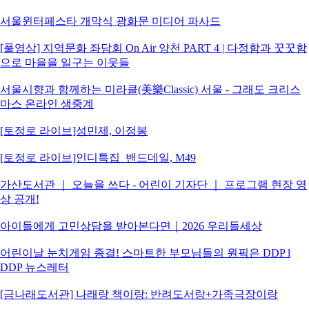
서울윈터페스타 개막식 광화문 미디어 파사드
[풀영상] 지역문화 좌담회 On Air 양천 PART 4 | 다정함과 꿋꿋함
으로 마을을 일구는 이웃들
서울시향과 함께하는 미라클(美樂Classic) 서울 - 그래도 크리스
마스 온라인 생중계
[토정로 라이브]성민제, 이정봉
[토정로 라이브]인디특집_밴드데일, M49
가산도서관 ｜ 오늘을 쓰다 - 어린이 기자단 ｜ 프로그램 현장 영
상 공개!
아이들에게 고민상담을 받아본다면｜2026 우리들세상
어린이날 눈치게임 종결! 스마트한 부모님들의 원픽은 DDP l
DDP 뉴스레터
[금나래도서관] 나래랑 책이랑: 반려도서랑+가족극장이랑