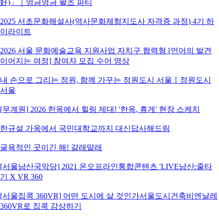
好)」｜엉금엉금 왈츠 파티
2025 서초문화해설사(역사문화체험지도사 자격증 과정) 4기 하
이라이트
2026 서울 문화예술교육 지원사업 자치구 협력형 [언어의 발견
이어지는 여정] 참여자 모집 수어 영상
내 손으로 그리는 정원, 함께 가꾸는 정원도시 서울ㅣ정원도시
서울
[무계원] 2026 한옥에서 힐링 제대! '한옥, 휴게' 현장 스케치
한규설 가옥에서 국민대학교까지 대신답사해드림
굴욕적인 곳이긴 해! 갈래말래
[서울남산국악당] 2021 온오프라인통합콘텐츠 'LIVE남산:줄타
기 X VR 360
[서울집콕 360VR] 어떤 도시에 살 것인가서울도시건축비엔날레
360VR로 집콕 감상하기