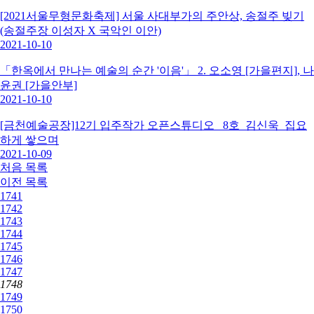
[2021서울무형문화축제] 서울 사대부가의 주안상, 송절주 빚기
(송절주장 이성자 X 국악인 이안)
2021-10-10
「한옥에서 만나는 예술의 순간 '이음'」 2. 오소영 [가을편지], 나
윤권 [가을안부]
2021-10-10
[금천예술공장]12기 입주작가 오픈스튜디오_ 8호_김신욱_집요
하게 쌓으며
2021-10-09
처음
목록
이전
목록
1741
1742
1743
1744
1745
1746
1747
1748
1749
1750