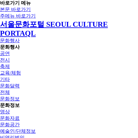
바로가기 메뉴
본문 바로가기
주메뉴 바로가기
서울문화포털 SEOUL CULTURE
PORTAQL
문화행사
문화행사
공연
전시
축제
교육/체험
기타
문화달력
전체
문화정보
문화정보
영상
문화자료
문화공간
예술인/단체정보
비영리법인