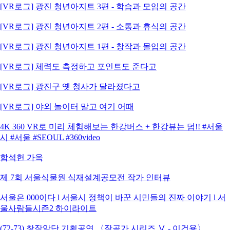
[VR로그] 광진 청년아지트 3편 - 학습과 모임의 공간
[VR로그] 광진 청년아지트 2편 - 소통과 휴식의 공간
[VR로그] 광진 청년아지트 1편 - 창작과 몰입의 공간
[VR로그] 체력도 측정하고 포인트도 준다고
[VR로그] 광진구 옛 청사가 달라졌다고
[VR로그] 야외 놀이터 말고 여기 어때
4K 360 VR로 미리 체험해보는 한강버스 + 한강뷰는 덤!! #서울
시 #서울 #SEOUL #360video
함석헌 가옥
제 7회 서울식물원 식재설계공모전 작가 인터뷰
서울은 000이다 l 서울시 정책이 바꾼 시민들의 진짜 이야기 l 서
울사람들시즌2 하이라이트
(72-73) 창작악단 기획공연 〈작곡가 시리즈 Ⅴ - 이건용〉