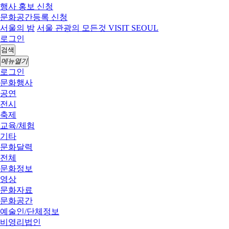
행사 홍보 신청
문화공간등록 신청
서울의 밤
서울 관광의 모든것 VISIT SEOUL
로그인
검색
메뉴열기
로그인
문화행사
공연
전시
축제
교육/체험
기타
문화달력
전체
문화정보
영상
문화자료
문화공간
예술인/단체정보
비영리법인