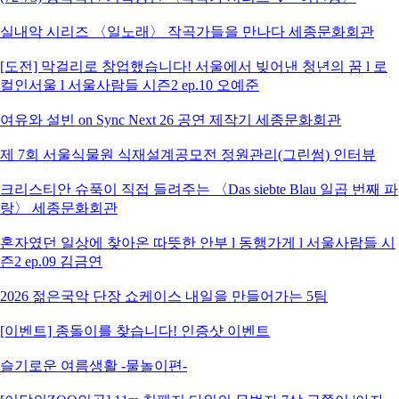
실내악 시리즈 〈일노래〉 작곡가들을 만나다 세종문화회관
[도전] 막걸리로 창업했습니다! 서울에서 빚어낸 청년의 꿈 l 로
컬인서울 l 서울사람들 시즌2 ep.10 오예준
여유와 설빈 on Sync Next 26 공연 제작기 세종문화회관
제 7회 서울식물원 식재설계공모전 정원관리(그린썸) 인터뷰
크리스티안 슈푹이 직접 들려주는 〈Das siebte Blau 일곱 번째 파
랑〉 세종문화회관
혼자였던 일상에 찾아온 따뜻한 안부 l 동행가게 l 서울사람들 시
즌2 ep.09 김금연
2026 젊은국악 단장 쇼케이스 내일을 만들어가는 5팀
[이벤트] 종돌이를 찾습니다! 인증샷 이벤트
슬기로운 여름생활 -물놀이편-