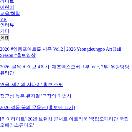
라이브
어린이
교육/체험
VR
인터뷰
기타
이전
2026 #영등포아트홀 시즌 Vol.2│2026 Yeongdeungpo Art Hall
Season #홍보영상
2026_골목 바이브 4회차_재즈엑스오버_1부_ode, 2부_우당탕탕
유랑단
연극 '세기의 사나이' 홍보 스팟
접근성 높은 뮤지컬 '극장의 마법사'
2026 성동 꿈의 무용단 [홍보단 12기]
[하이라이트] 2026 브런치 콘서트 아트리움 '국립오페라단 국립
오페라스튜디오'