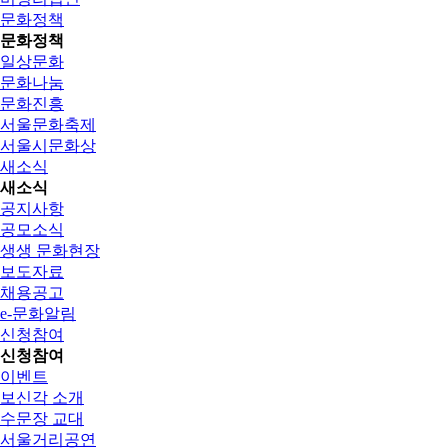
문화정책
문화정책
일상문화
문화나눔
문화진흥
서울문화축제
서울시문화상
새소식
새소식
공지사항
공모소식
생생 문화현장
보도자료
채용공고
e-문화알림
신청참여
신청참여
이벤트
보신각 소개
수문장 교대
서울거리공연