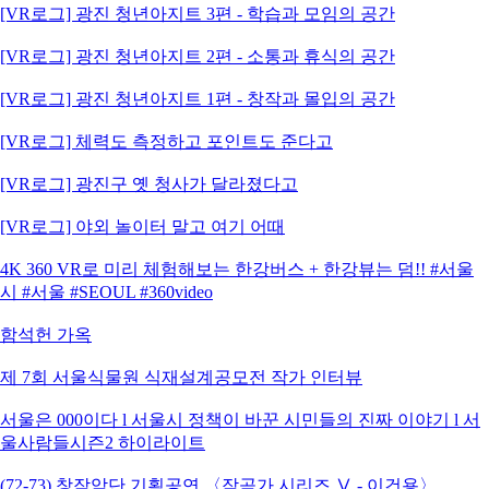
[VR로그] 광진 청년아지트 3편 - 학습과 모임의 공간
[VR로그] 광진 청년아지트 2편 - 소통과 휴식의 공간
[VR로그] 광진 청년아지트 1편 - 창작과 몰입의 공간
[VR로그] 체력도 측정하고 포인트도 준다고
[VR로그] 광진구 옛 청사가 달라졌다고
[VR로그] 야외 놀이터 말고 여기 어때
4K 360 VR로 미리 체험해보는 한강버스 + 한강뷰는 덤!! #서울
시 #서울 #SEOUL #360video
함석헌 가옥
제 7회 서울식물원 식재설계공모전 작가 인터뷰
서울은 000이다 l 서울시 정책이 바꾼 시민들의 진짜 이야기 l 서
울사람들시즌2 하이라이트
(72-73) 창작악단 기획공연 〈작곡가 시리즈 Ⅴ - 이건용〉