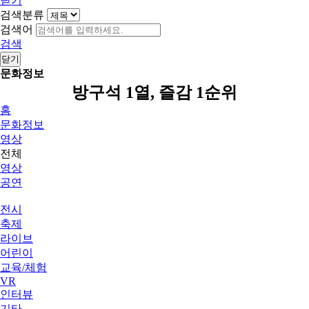
닫기
검색분류
검색어
검색
닫기
문화정보
방구석 1열, 즐감 1순위
홈
문화정보
영상
전체
영상
공연
전시
축제
라이브
어린이
교육/체험
VR
인터뷰
기타