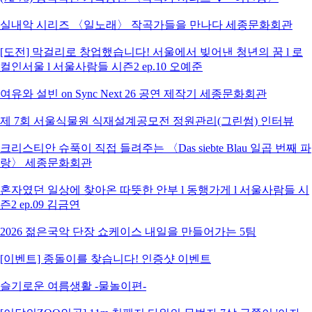
실내악 시리즈 〈일노래〉 작곡가들을 만나다 세종문화회관
[도전] 막걸리로 창업했습니다! 서울에서 빚어낸 청년의 꿈 l 로
컬인서울 l 서울사람들 시즌2 ep.10 오예준
여유와 설빈 on Sync Next 26 공연 제작기 세종문화회관
제 7회 서울식물원 식재설계공모전 정원관리(그린썸) 인터뷰
크리스티안 슈푹이 직접 들려주는 〈Das siebte Blau 일곱 번째 파
랑〉 세종문화회관
혼자였던 일상에 찾아온 따뜻한 안부 l 동행가게 l 서울사람들 시
즌2 ep.09 김금연
2026 젊은국악 단장 쇼케이스 내일을 만들어가는 5팀
[이벤트] 종돌이를 찾습니다! 인증샷 이벤트
슬기로운 여름생활 -물놀이편-