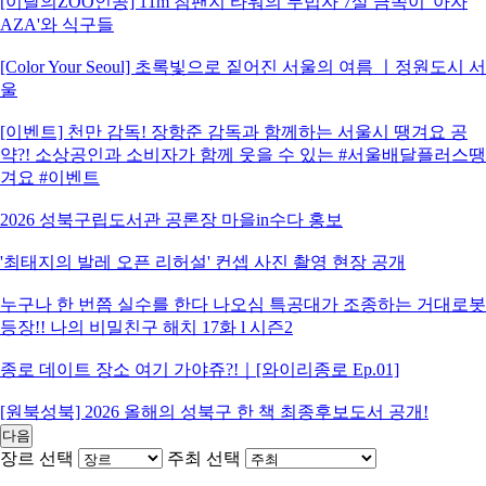
[이달의ZOO인공] 11m 침팬지 타워의 무법자 7살 금쪽이 '아자
AZA'와 식구들
[Color Your Seoul] 초록빛으로 짙어진 서울의 여름 ㅣ정원도시 서
울
[이벤트] 천만 감독! 장항준 감독과 함께하는 서울시 땡겨요 공
약?! 소상공인과 소비자가 함께 웃을 수 있는 #서울배달플러스땡
겨요 #이벤트
2026 성북구립도서관 공론장 마을in수다 홍보
'최태지의 발레 오픈 리허설' 컨셉 사진 촬영 현장 공개
누구나 한 번쯤 실수를 한다 나오심 특공대가 조종하는 거대로봇
등장!! 나의 비밀친구 해치 17화 l 시즌2
종로 데이트 장소 여기 가야쥬?!｜[와이리종로 Ep.01]
[원북성북] 2026 올해의 성북구 한 책 최종후보도서 공개!
다음
장르 선택
주최 선택