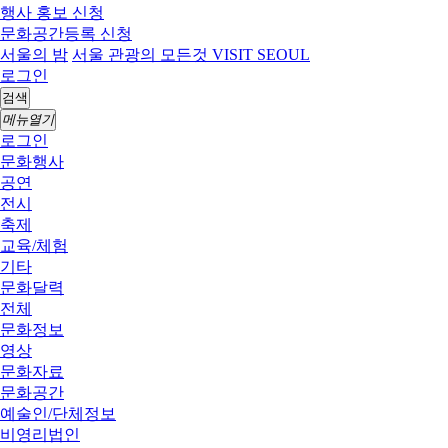
행사 홍보 신청
문화공간등록 신청
서울의 밤
서울 관광의 모든것 VISIT SEOUL
로그인
검색
메뉴열기
로그인
문화행사
공연
전시
축제
교육/체험
기타
문화달력
전체
문화정보
영상
문화자료
문화공간
예술인/단체정보
비영리법인