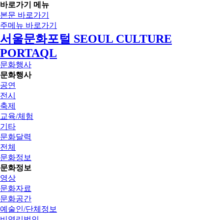
바로가기 메뉴
본문 바로가기
주메뉴 바로가기
서울문화포털 SEOUL CULTURE
PORTAQL
문화행사
문화행사
공연
전시
축제
교육/체험
기타
문화달력
전체
문화정보
문화정보
영상
문화자료
문화공간
예술인/단체정보
비영리법인