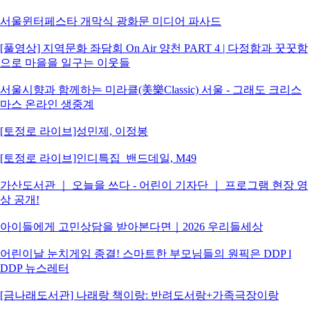
서울윈터페스타 개막식 광화문 미디어 파사드
[풀영상] 지역문화 좌담회 On Air 양천 PART 4 | 다정함과 꿋꿋함
으로 마을을 일구는 이웃들
서울시향과 함께하는 미라클(美樂Classic) 서울 - 그래도 크리스
마스 온라인 생중계
[토정로 라이브]성민제, 이정봉
[토정로 라이브]인디특집_밴드데일, M49
가산도서관 ｜ 오늘을 쓰다 - 어린이 기자단 ｜ 프로그램 현장 영
상 공개!
아이들에게 고민상담을 받아본다면｜2026 우리들세상
어린이날 눈치게임 종결! 스마트한 부모님들의 원픽은 DDP l
DDP 뉴스레터
[금나래도서관] 나래랑 책이랑: 반려도서랑+가족극장이랑