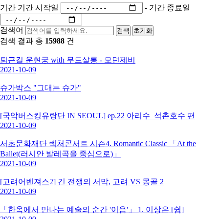
기간
기간 시작일
-
기간 종료일
검색어
검색
초기화
검색 결과 총
15988
건
퇴근길 운현궁 with 무드살롱 - 모던제비
2021-10-09
슈가박스 "그대는 슈가"
2021-10-09
[국악버스킹유랑단 IN SEOUL] ep.22 아리수_석촌호수 편
2021-10-09
서초문화재단 렉처콘서트 시즌4. Romantic Classic 「At the
Ballet(러시안 발레곡을 중심으로)」
2021-10-09
[고려어벤져스2] 긴 전쟁의 서막, 고려 VS 몽골 2
2021-10-09
「한옥에서 만나는 예술의 순간 '이음'」 1. 이상은 [쉼]