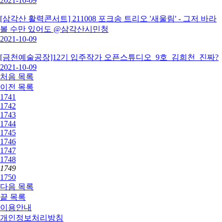
2021-10-09
[삼각산 활력콘서트] 211008 포크송 트리오 '새울림' - 그저 바라
볼 수만 있어도 @삼각산시민청
2021-10-09
[금천예술공장]12기 입주작가 오픈스튜디오_9호_김희천_진짜?
2021-10-09
처음
목록
이전
목록
1741
1742
1743
1744
1745
1746
1747
1748
1749
1750
다음
목록
끝
목록
이용안내
개인정보처리방침