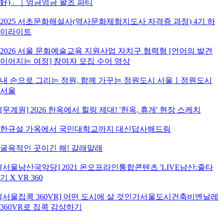
好)」｜엉금엉금 왈츠 파티
2025 서초문화해설사(역사문화체험지도사 자격증 과정) 4기 하
이라이트
2026 서울 문화예술교육 지원사업 자치구 협력형 [언어의 발견
이어지는 여정] 참여자 모집 수어 영상
내 손으로 그리는 정원, 함께 가꾸는 정원도시 서울ㅣ정원도시
서울
[무계원] 2026 한옥에서 힐링 제대! '한옥, 휴게' 현장 스케치
한규설 가옥에서 국민대학교까지 대신답사해드림
굴욕적인 곳이긴 해! 갈래말래
[서울남산국악당] 2021 온오프라인통합콘텐츠 'LIVE남산:줄타
기 X VR 360
[서울집콕 360VR] 어떤 도시에 살 것인가서울도시건축비엔날레
360VR로 집콕 감상하기