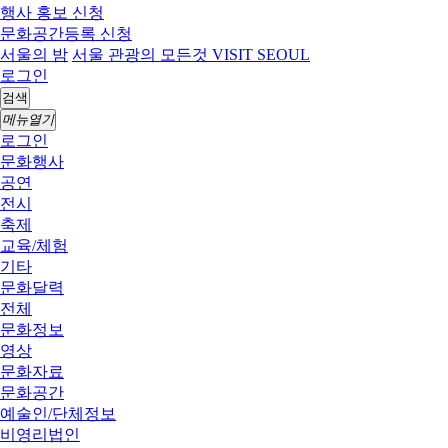
행사 홍보 신청
문화공간등록 신청
서울의 밤
서울 관광의 모든것 VISIT SEOUL
로그인
검색
메뉴열기
로그인
문화행사
공연
전시
축제
교육/체험
기타
문화달력
전체
문화정보
영상
문화자료
문화공간
예술인/단체정보
비영리법인