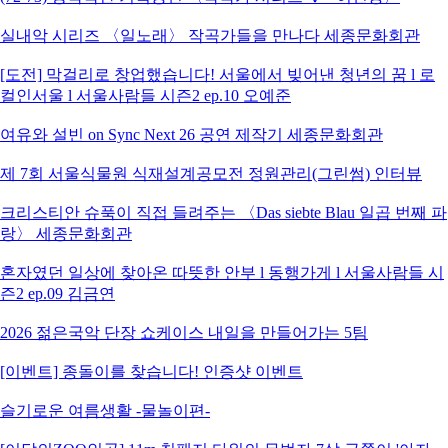
실내악 시리즈 〈일노래〉 작곡가들을 만나다 세종문화회관
[도전] 막걸리로 창업했습니다! 서울에서 빚어낸 청년의 꿈 l 로
컬인서울 l 서울사람들 시즌2 ep.10 오예준
여유와 설빈 on Sync Next 26 공연 제작기 세종문화회관
제 7회 서울식물원 식재설계공모전 정원관리(그린썸) 인터뷰
크리스티안 슈푹이 직접 들려주는 〈Das siebte Blau 일곱 번째 파
랑〉 세종문화회관
혼자였던 일상에 찾아온 따뜻한 안부 l 동행가게 l 서울사람들 시
즌2 ep.09 김금연
2026 젊은국악 단장 쇼케이스 내일을 만들어가는 5팀
[이벤트] 종돌이를 찾습니다! 인증샷 이벤트
슬기로운 여름생활 -물놀이편-