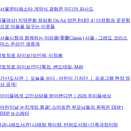
서울윈터페스타 개막식 광화문 미디어 파사드
[풀영상] 지역문화 좌담회 On Air 양천 PART 4 | 다정함과 꿋꿋함
으로 마을을 일구는 이웃들
서울시향과 함께하는 미라클(美樂Classic) 서울 - 그래도 크리스
마스 온라인 생중계
[토정로 라이브]성민제, 이정봉
[토정로 라이브]인디특집_밴드데일, M49
가산도서관 ｜ 오늘을 쓰다 - 어린이 기자단 ｜ 프로그램 현장 영
상 공개!
아이들에게 고민상담을 받아본다면｜2026 우리들세상
어린이날 눈치게임 종결! 스마트한 부모님들의 원픽은 DDP l
DDP 뉴스레터
[금나래도서관] 나래랑 책이랑: 반려도서랑+가족극장이랑