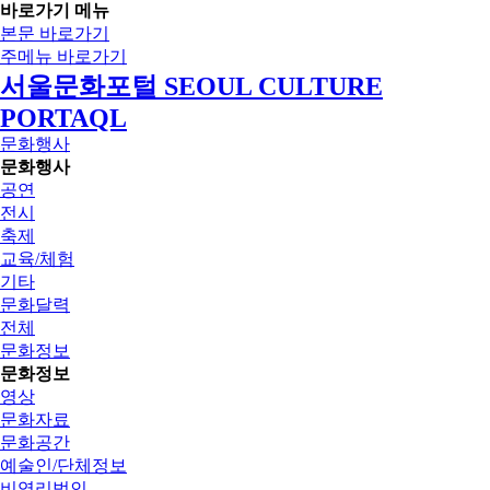
바로가기 메뉴
본문 바로가기
주메뉴 바로가기
서울문화포털 SEOUL CULTURE
PORTAQL
문화행사
문화행사
공연
전시
축제
교육/체험
기타
문화달력
전체
문화정보
문화정보
영상
문화자료
문화공간
예술인/단체정보
비영리법인