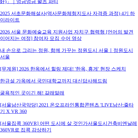
好)」｜엉금엉금 왈츠 파티
2025 서초문화해설사(역사문화체험지도사 자격증 과정) 4기 하
이라이트
2026 서울 문화예술교육 지원사업 자치구 협력형 [언어의 발견
이어지는 여정] 참여자 모집 수어 영상
내 손으로 그리는 정원, 함께 가꾸는 정원도시 서울ㅣ정원도시
서울
[무계원] 2026 한옥에서 힐링 제대! '한옥, 휴게' 현장 스케치
한규설 가옥에서 국민대학교까지 대신답사해드림
굴욕적인 곳이긴 해! 갈래말래
[서울남산국악당] 2021 온오프라인통합콘텐츠 'LIVE남산:줄타
기 X VR 360
[서울집콕 360VR] 어떤 도시에 살 것인가서울도시건축비엔날레
360VR로 집콕 감상하기