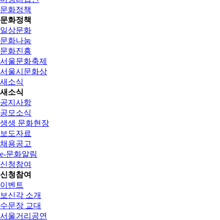
문화정책
문화정책
일상문화
문화나눔
문화진흥
서울문화축제
서울시문화상
새소식
새소식
공지사항
공모소식
생생 문화현장
보도자료
채용공고
e-문화알림
신청참여
신청참여
이벤트
보신각 소개
수문장 교대
서울거리공연