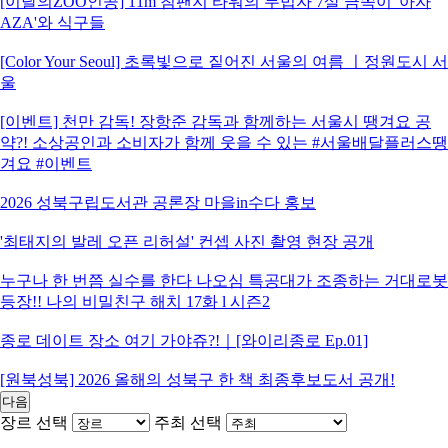
[이달의ZOO인공] 11m 침팬지 타워의 무법자 7살 금쪽이 '아자
AZA'와 식구들
[Color Your Seoul] 초록빛으로 짙어진 서울의 여름 ㅣ정원도시 서
울
[이벤트] 천만 감독! 장항준 감독과 함께하는 서울시 땡겨요 공
약?! 소상공인과 소비자가 함께 웃을 수 있는 #서울배달플러스땡
겨요 #이벤트
2026 성북구립도서관 공론장 마을in수다 홍보
'최태지의 발레 오픈 리허설' 컨셉 사진 촬영 현장 공개
누구나 한 번쯤 실수를 한다 나오심 특공대가 조종하는 거대로봇
등장!! 나의 비밀친구 해치 17화 l 시즌2
종로 데이트 장소 여기 가야쥬?!｜[와이리종로 Ep.01]
[원북성북] 2026 올해의 성북구 한 책 최종후보도서 공개!
다음
장르 선택
주최 선택