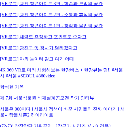
[VR로그] 광진 청년아지트 3편 - 학습과 모임의 공간
[VR로그] 광진 청년아지트 2편 - 소통과 휴식의 공간
[VR로그] 광진 청년아지트 1편 - 창작과 몰입의 공간
[VR로그] 체력도 측정하고 포인트도 준다고
[VR로그] 광진구 옛 청사가 달라졌다고
[VR로그] 야외 놀이터 말고 여기 어때
4K 360 VR로 미리 체험해보는 한강버스 + 한강뷰는 덤!! #서울
시 #서울 #SEOUL #360video
함석헌 가옥
제 7회 서울식물원 식재설계공모전 작가 인터뷰
서울은 000이다 l 서울시 정책이 바꾼 시민들의 진짜 이야기 l 서
울사람들시즌2 하이라이트
(72-73) 창작악단 기획공연 〈작곡가 시리즈 Ⅴ - 이건용〉