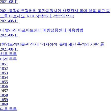
2021-08-11
2021 동작아트갤러리 공간지원사업 선정전시 몸에 힘을 풀고 파
도를 타보세요. NOUS(박하리, 곽순영작가)
2021-08-11
더 빨라진 마포아트센터 예방접종센터 이용방법
2021-08-11
[한양도성박물관 전시] ‘각자성석_돌에 새긴 축성의 기록’ 展
2021-08-11
처음
목록
이전
목록
1851
1852
1853
1854
1855
1856
1857
1858
1859
1860
다음
목록