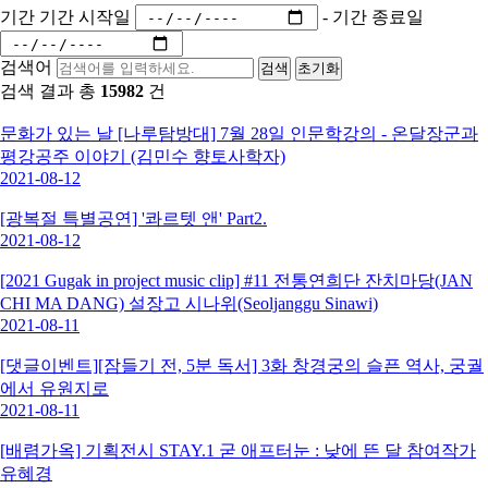
기간
기간 시작일
-
기간 종료일
검색어
검색
초기화
검색 결과 총
15982
건
문화가 있는 날 [나루탐방대] 7월 28일 인문학강의 - 온달장군과
평강공주 이야기 (김민수 향토사학자)
2021-08-12
[광복절 특별공연] '콰르텟 앤' Part2.
2021-08-12
[2021 Gugak in project music clip] #11 전통연희단 잔치마당(JAN
CHI MA DANG) 설장고 시나위(Seoljanggu Sinawi)
2021-08-11
[댓글이벤트][잠들기 전, 5분 독서] 3화 창경궁의 슬픈 역사, 궁궐
에서 유원지로
2021-08-11
[배렴가옥] 기획전시 STAY.1 굳 애프터눈 : 낮에 뜬 달 참여작가
유혜경