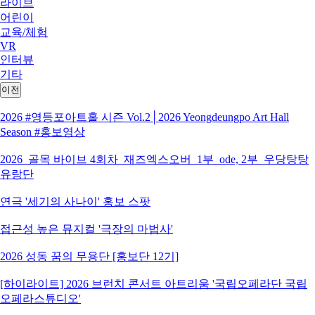
라이브
어린이
교육/체험
VR
인터뷰
기타
이전
2026 #영등포아트홀 시즌 Vol.2│2026 Yeongdeungpo Art Hall
Season #홍보영상
2026_골목 바이브 4회차_재즈엑스오버_1부_ode, 2부_우당탕탕
유랑단
연극 '세기의 사나이' 홍보 스팟
접근성 높은 뮤지컬 '극장의 마법사'
2026 성동 꿈의 무용단 [홍보단 12기]
[하이라이트] 2026 브런치 콘서트 아트리움 '국립오페라단 국립
오페라스튜디오'