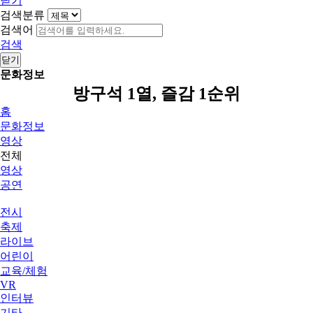
닫기
검색분류
검색어
검색
닫기
문화정보
방구석 1열, 즐감 1순위
홈
문화정보
영상
전체
영상
공연
전시
축제
라이브
어린이
교육/체험
VR
인터뷰
기타