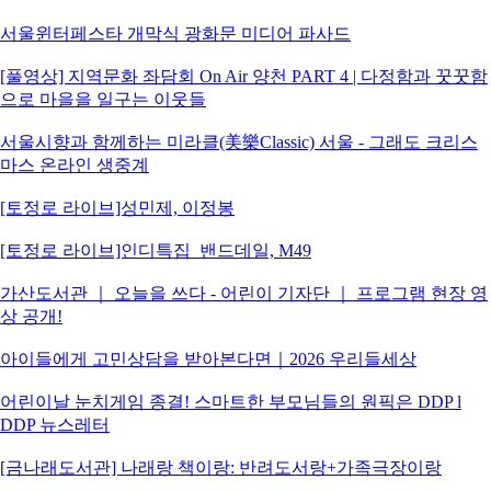
서울윈터페스타 개막식 광화문 미디어 파사드
[풀영상] 지역문화 좌담회 On Air 양천 PART 4 | 다정함과 꿋꿋함
으로 마을을 일구는 이웃들
서울시향과 함께하는 미라클(美樂Classic) 서울 - 그래도 크리스
마스 온라인 생중계
[토정로 라이브]성민제, 이정봉
[토정로 라이브]인디특집_밴드데일, M49
가산도서관 ｜ 오늘을 쓰다 - 어린이 기자단 ｜ 프로그램 현장 영
상 공개!
아이들에게 고민상담을 받아본다면｜2026 우리들세상
어린이날 눈치게임 종결! 스마트한 부모님들의 원픽은 DDP l
DDP 뉴스레터
[금나래도서관] 나래랑 책이랑: 반려도서랑+가족극장이랑