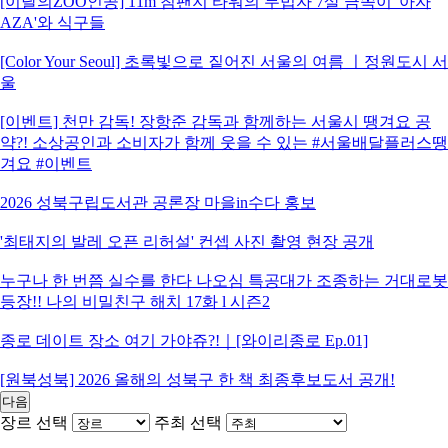
[이달의ZOO인공] 11m 침팬지 타워의 무법자 7살 금쪽이 '아자
AZA'와 식구들
[Color Your Seoul] 초록빛으로 짙어진 서울의 여름 ㅣ정원도시 서
울
[이벤트] 천만 감독! 장항준 감독과 함께하는 서울시 땡겨요 공
약?! 소상공인과 소비자가 함께 웃을 수 있는 #서울배달플러스땡
겨요 #이벤트
2026 성북구립도서관 공론장 마을in수다 홍보
'최태지의 발레 오픈 리허설' 컨셉 사진 촬영 현장 공개
누구나 한 번쯤 실수를 한다 나오심 특공대가 조종하는 거대로봇
등장!! 나의 비밀친구 해치 17화 l 시즌2
종로 데이트 장소 여기 가야쥬?!｜[와이리종로 Ep.01]
[원북성북] 2026 올해의 성북구 한 책 최종후보도서 공개!
다음
장르 선택
주최 선택