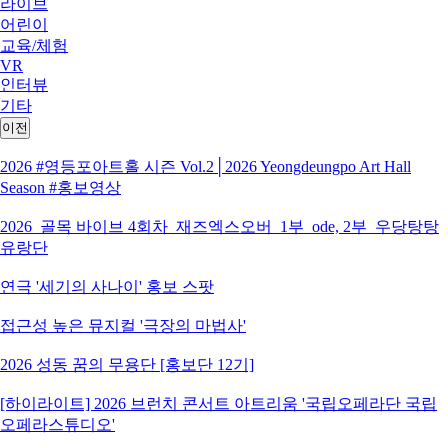
라이브
어린이
교육/체험
VR
인터뷰
기타
이전
2026 #영등포아트홀 시즌 Vol.2│2026 Yeongdeungpo Art Hall
Season #홍보영상
2026_골목 바이브 4회차_재즈엑스오버_1부_ode, 2부_우당탕탕
유랑단
연극 '세기의 사나이' 홍보 스팟
접근성 높은 뮤지컬 '극장의 마법사'
2026 성동 꿈의 무용단 [홍보단 12기]
[하이라이트] 2026 브런치 콘서트 아트리움 '국립오페라단 국립
오페라스튜디오'