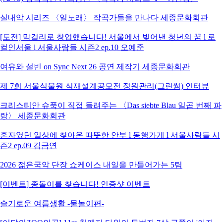
실내악 시리즈 〈일노래〉 작곡가들을 만나다 세종문화회관
[도전] 막걸리로 창업했습니다! 서울에서 빚어낸 청년의 꿈 l 로
컬인서울 l 서울사람들 시즌2 ep.10 오예준
여유와 설빈 on Sync Next 26 공연 제작기 세종문화회관
제 7회 서울식물원 식재설계공모전 정원관리(그린썸) 인터뷰
크리스티안 슈푹이 직접 들려주는 〈Das siebte Blau 일곱 번째 파
랑〉 세종문화회관
혼자였던 일상에 찾아온 따뜻한 안부 l 동행가게 l 서울사람들 시
즌2 ep.09 김금연
2026 젊은국악 단장 쇼케이스 내일을 만들어가는 5팀
[이벤트] 종돌이를 찾습니다! 인증샷 이벤트
슬기로운 여름생활 -물놀이편-