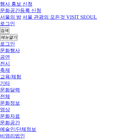
행사 홍보 신청
문화공간등록 신청
서울의 밤
서울 관광의 모든것 VISIT SEOUL
로그인
검색
메뉴열기
로그인
문화행사
공연
전시
축제
교육/체험
기타
문화달력
전체
문화정보
영상
문화자료
문화공간
예술인/단체정보
비영리법인