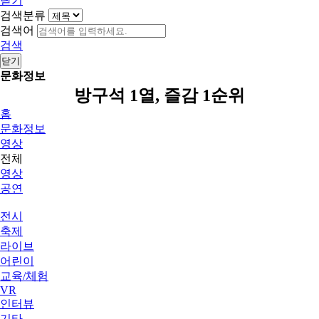
닫기
검색분류
검색어
검색
닫기
문화정보
방구석 1열, 즐감 1순위
홈
문화정보
영상
전체
영상
공연
전시
축제
라이브
어린이
교육/체험
VR
인터뷰
기타