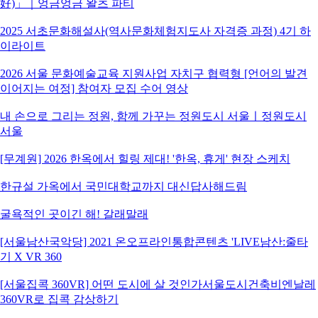
好)」｜엉금엉금 왈츠 파티
2025 서초문화해설사(역사문화체험지도사 자격증 과정) 4기 하
이라이트
2026 서울 문화예술교육 지원사업 자치구 협력형 [언어의 발견
이어지는 여정] 참여자 모집 수어 영상
내 손으로 그리는 정원, 함께 가꾸는 정원도시 서울ㅣ정원도시
서울
[무계원] 2026 한옥에서 힐링 제대! '한옥, 휴게' 현장 스케치
한규설 가옥에서 국민대학교까지 대신답사해드림
굴욕적인 곳이긴 해! 갈래말래
[서울남산국악당] 2021 온오프라인통합콘텐츠 'LIVE남산:줄타
기 X VR 360
[서울집콕 360VR] 어떤 도시에 살 것인가서울도시건축비엔날레
360VR로 집콕 감상하기