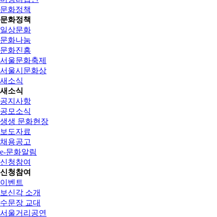
문화정책
문화정책
일상문화
문화나눔
문화진흥
서울문화축제
서울시문화상
새소식
새소식
공지사항
공모소식
생생 문화현장
보도자료
채용공고
e-문화알림
신청참여
신청참여
이벤트
보신각 소개
수문장 교대
서울거리공연