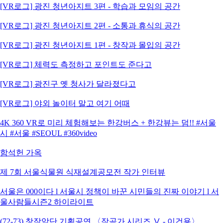
[VR로그] 광진 청년아지트 3편 - 학습과 모임의 공간
[VR로그] 광진 청년아지트 2편 - 소통과 휴식의 공간
[VR로그] 광진 청년아지트 1편 - 창작과 몰입의 공간
[VR로그] 체력도 측정하고 포인트도 준다고
[VR로그] 광진구 옛 청사가 달라졌다고
[VR로그] 야외 놀이터 말고 여기 어때
4K 360 VR로 미리 체험해보는 한강버스 + 한강뷰는 덤!! #서울
시 #서울 #SEOUL #360video
함석헌 가옥
제 7회 서울식물원 식재설계공모전 작가 인터뷰
서울은 000이다 l 서울시 정책이 바꾼 시민들의 진짜 이야기 l 서
울사람들시즌2 하이라이트
(72-73) 창작악단 기획공연 〈작곡가 시리즈 Ⅴ - 이건용〉