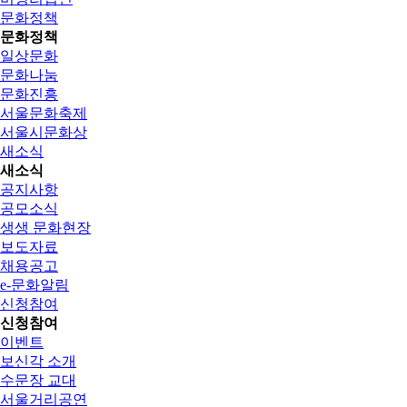
문화정책
문화정책
일상문화
문화나눔
문화진흥
서울문화축제
서울시문화상
새소식
새소식
공지사항
공모소식
생생 문화현장
보도자료
채용공고
e-문화알림
신청참여
신청참여
이벤트
보신각 소개
수문장 교대
서울거리공연