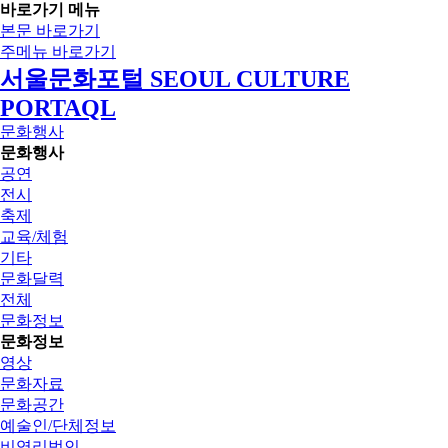
바로가기 메뉴
본문 바로가기
주메뉴 바로가기
서울문화포털 SEOUL CULTURE
PORTAQL
문화행사
문화행사
공연
전시
축제
교육/체험
기타
문화달력
전체
문화정보
문화정보
영상
문화자료
문화공간
예술인/단체정보
비영리법인