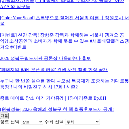
[이달의ZOO인공] 11m 침팬지 타워의 무법자 7살 금쪽이 '아자
AZA'와 식구들
[Color Your Seoul] 초록빛으로 짙어진 서울의 여름 ㅣ정원도시 서
울
[이벤트] 천만 감독! 장항준 감독과 함께하는 서울시 땡겨요 공
약?! 소상공인과 소비자가 함께 웃을 수 있는 #서울배달플러스땡
겨요 #이벤트
2026 성북구립도서관 공론장 마을in수다 홍보
'최태지의 발레 오픈 리허설' 컨셉 사진 촬영 현장 공개
누구나 한 번쯤 실수를 한다 나오심 특공대가 조종하는 거대로봇
등장!! 나의 비밀친구 해치 17화 l 시즌2
종로 데이트 장소 여기 가야쥬?!｜[와이리종로 Ep.01]
[원북성북] 2026 올해의 성북구 한 책 최종후보도서 공개!
다음
장르 선택
주최 선택