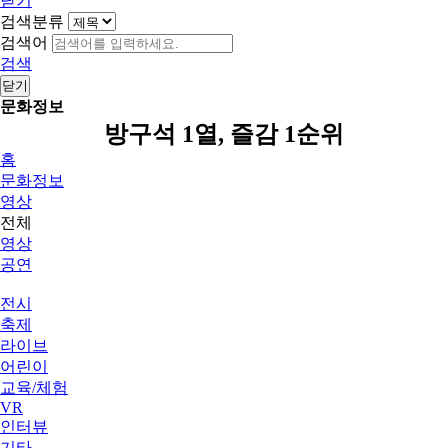
닫기
검색분류
검색어
검색
닫기
문화정보
방구석 1열, 즐감 1순위
홈
문화정보
영상
전체
영상
공연
전시
축제
라이브
어린이
교육/체험
VR
인터뷰
기타