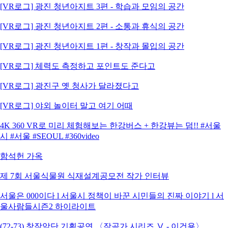
[VR로그] 광진 청년아지트 3편 - 학습과 모임의 공간
[VR로그] 광진 청년아지트 2편 - 소통과 휴식의 공간
[VR로그] 광진 청년아지트 1편 - 창작과 몰입의 공간
[VR로그] 체력도 측정하고 포인트도 준다고
[VR로그] 광진구 옛 청사가 달라졌다고
[VR로그] 야외 놀이터 말고 여기 어때
4K 360 VR로 미리 체험해보는 한강버스 + 한강뷰는 덤!! #서울
시 #서울 #SEOUL #360video
함석헌 가옥
제 7회 서울식물원 식재설계공모전 작가 인터뷰
서울은 000이다 l 서울시 정책이 바꾼 시민들의 진짜 이야기 l 서
울사람들시즌2 하이라이트
(72-73) 창작악단 기획공연 〈작곡가 시리즈 Ⅴ - 이건용〉