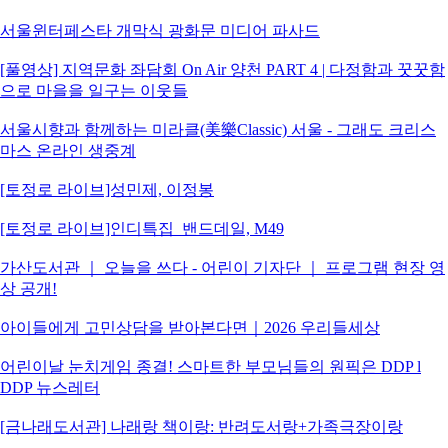
서울윈터페스타 개막식 광화문 미디어 파사드
[풀영상] 지역문화 좌담회 On Air 양천 PART 4 | 다정함과 꿋꿋함
으로 마을을 일구는 이웃들
서울시향과 함께하는 미라클(美樂Classic) 서울 - 그래도 크리스
마스 온라인 생중계
[토정로 라이브]성민제, 이정봉
[토정로 라이브]인디특집_밴드데일, M49
가산도서관 ｜ 오늘을 쓰다 - 어린이 기자단 ｜ 프로그램 현장 영
상 공개!
아이들에게 고민상담을 받아본다면｜2026 우리들세상
어린이날 눈치게임 종결! 스마트한 부모님들의 원픽은 DDP l
DDP 뉴스레터
[금나래도서관] 나래랑 책이랑: 반려도서랑+가족극장이랑