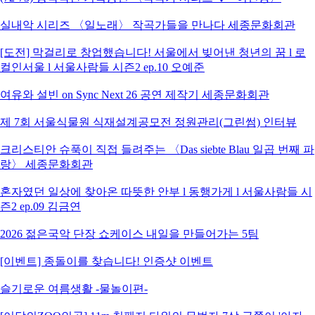
실내악 시리즈 〈일노래〉 작곡가들을 만나다 세종문화회관
[도전] 막걸리로 창업했습니다! 서울에서 빚어낸 청년의 꿈 l 로
컬인서울 l 서울사람들 시즌2 ep.10 오예준
여유와 설빈 on Sync Next 26 공연 제작기 세종문화회관
제 7회 서울식물원 식재설계공모전 정원관리(그린썸) 인터뷰
크리스티안 슈푹이 직접 들려주는 〈Das siebte Blau 일곱 번째 파
랑〉 세종문화회관
혼자였던 일상에 찾아온 따뜻한 안부 l 동행가게 l 서울사람들 시
즌2 ep.09 김금연
2026 젊은국악 단장 쇼케이스 내일을 만들어가는 5팀
[이벤트] 종돌이를 찾습니다! 인증샷 이벤트
슬기로운 여름생활 -물놀이편-