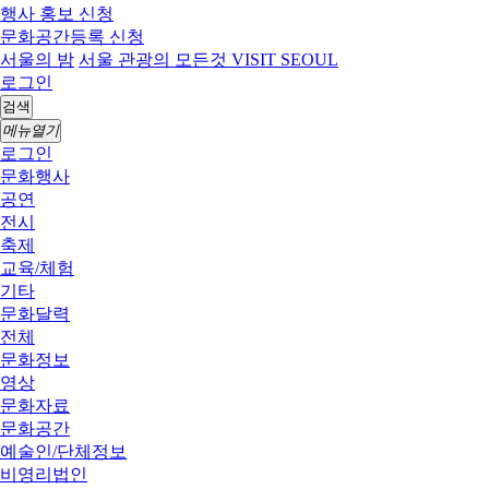
행사 홍보 신청
문화공간등록 신청
서울의 밤
서울 관광의 모든것 VISIT SEOUL
로그인
검색
메뉴열기
로그인
문화행사
공연
전시
축제
교육/체험
기타
문화달력
전체
문화정보
영상
문화자료
문화공간
예술인/단체정보
비영리법인