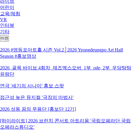
라이브
어린이
교육/체험
VR
인터뷰
기타
이전
2026 #영등포아트홀 시즌 Vol.2│2026 Yeongdeungpo Art Hall
Season #홍보영상
2026_골목 바이브 4회차_재즈엑스오버_1부_ode, 2부_우당탕탕
유랑단
연극 '세기의 사나이' 홍보 스팟
접근성 높은 뮤지컬 '극장의 마법사'
2026 성동 꿈의 무용단 [홍보단 12기]
[하이라이트] 2026 브런치 콘서트 아트리움 '국립오페라단 국립
오페라스튜디오'