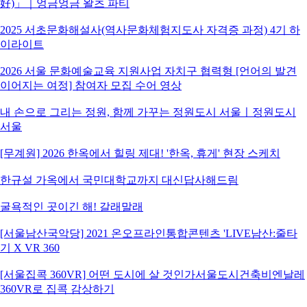
好)」｜엉금엉금 왈츠 파티
2025 서초문화해설사(역사문화체험지도사 자격증 과정) 4기 하
이라이트
2026 서울 문화예술교육 지원사업 자치구 협력형 [언어의 발견
이어지는 여정] 참여자 모집 수어 영상
내 손으로 그리는 정원, 함께 가꾸는 정원도시 서울ㅣ정원도시
서울
[무계원] 2026 한옥에서 힐링 제대! '한옥, 휴게' 현장 스케치
한규설 가옥에서 국민대학교까지 대신답사해드림
굴욕적인 곳이긴 해! 갈래말래
[서울남산국악당] 2021 온오프라인통합콘텐츠 'LIVE남산:줄타
기 X VR 360
[서울집콕 360VR] 어떤 도시에 살 것인가서울도시건축비엔날레
360VR로 집콕 감상하기