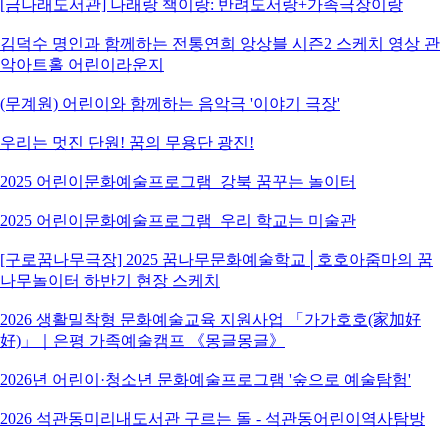
[금나래도서관] 나래랑 책이랑: 반려도서랑+가족극장이랑
김덕수 명인과 함께하는 전통연희 앙상블 시즌2 스케치 영상 관
악아트홀 어린이라운지
(무계원) 어린이와 함께하는 음악극 '이야기 극장'
우리는 멋진 단원! 꿈의 무용단 광진!
2025 어린이문화예술프로그램_강북 꿈꾸는 놀이터
2025 어린이문화예술프로그램_우리 학교는 미술관
[구로꿈나무극장] 2025 꿈나무문화예술학교│호호아줌마의 꿈
나무놀이터 하반기 현장 스케치
2026 생활밀착형 문화예술교육 지원사업 「가가호호(家加好
好)」｜은평 가족예술캠프 《몽글몽글》
2026년 어린이·청소년 문화예술프로그램 '숲으로 예술탐험'
2026 석관동미리내도서관 구르는 돌 - 석관동어린이역사탐방