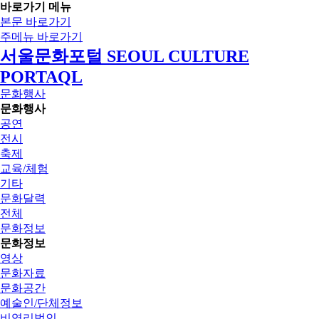
바로가기 메뉴
본문 바로가기
주메뉴 바로가기
서울문화포털 SEOUL CULTURE
PORTAQL
문화행사
문화행사
공연
전시
축제
교육/체험
기타
문화달력
전체
문화정보
문화정보
영상
문화자료
문화공간
예술인/단체정보
비영리법인