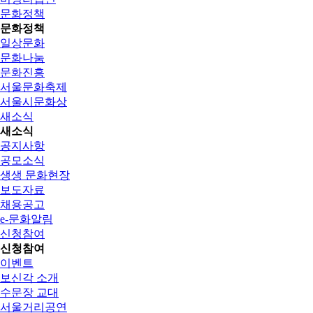
문화정책
문화정책
일상문화
문화나눔
문화진흥
서울문화축제
서울시문화상
새소식
새소식
공지사항
공모소식
생생 문화현장
보도자료
채용공고
e-문화알림
신청참여
신청참여
이벤트
보신각 소개
수문장 교대
서울거리공연