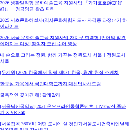
2026 생활밀착형 문화예술교육 지원사업 「가가호호(家加好
好)」｜엉금엉금 왈츠 파티
2025 서초문화해설사(역사문화체험지도사 자격증 과정) 4기 하
이라이트
2026 서울 문화예술교육 지원사업 자치구 협력형 [언어의 발견
이어지는 여정] 참여자 모집 수어 영상
내 손으로 그리는 정원, 함께 가꾸는 정원도시 서울ㅣ정원도시
서울
[무계원] 2026 한옥에서 힐링 제대! '한옥, 휴게' 현장 스케치
한규설 가옥에서 국민대학교까지 대신답사해드림
굴욕적인 곳이긴 해! 갈래말래
[서울남산국악당] 2021 온오프라인통합콘텐츠 'LIVE남산:줄타
기 X VR 360
[서울집콕 360VR] 어떤 도시에 살 것인가서울도시건축비엔날레
360VR로 집콕 감상하기