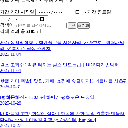
장르 선택
주최 선택
기간
기간 시작일
-
기간 종료일
검색어
검색
초기화
검색 결과 총
2185
건
2025 생활밀착형 문화예술교육 지원사업 ‘가가호호’ -랑랑패밀
리- 여름시즌 영상 스케치
2025-11-04
릴스 조회수 2억뷰 터지는 릴스 만드는법ㅣDDP 디자인닥터
2025-11-04
핫플 케미 폭발!! 맛집, 카페, 쇼핑에 숲길까지! l 너플나플 서초편
2025-10-31
[평화문화진지] 2025년 하반기 평화로운 토요일
2025-10-28
내 마음의 고향, 한옥에 살다｜한옥에 반한 독일 건축가 텐들러
다니엘 소장｜잡담의 미학 @무빙워터 [Eng Sub]
2025-10-27