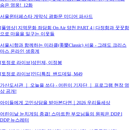
숨은 영웅!_12화
서울윈터페스타 개막식 광화문 미디어 파사드
[풀영상] 지역문화 좌담회 On Air 양천 PART 4 | 다정함과 꿋꿋함
으로 마을을 일구는 이웃들
서울시향과 함께하는 미라클(美樂Classic) 서울 - 그래도 크리스
마스 온라인 생중계
[토정로 라이브]성민제, 이정봉
[토정로 라이브]인디특집_밴드데일, M49
가산도서관 ｜ 오늘을 쓰다 - 어린이 기자단 ｜ 프로그램 현장 영
상 공개!
아이들에게 고민상담을 받아본다면｜2026 우리들세상
어린이날 눈치게임 종결! 스마트한 부모님들의 원픽은 DDP l
DDP 뉴스레터