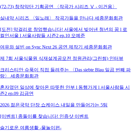
(72-73) 창작악단 기획공연 〈작곡가 시리즈 Ⅴ - 이건용〉
실내악 시리즈 〈일노래〉 작곡가들을 만나다 세종문화회관
[도전] 막걸리로 창업했습니다! 서울에서 빚어낸 청년의 꿈 l 로
컬인서울 l 서울사람들 시즌2 ep.10 오예준
여유와 설빈 on Sync Next 26 공연 제작기 세종문화회관
제 7회 서울식물원 식재설계공모전 정원관리(그린썸) 인터뷰
크리스티안 슈푹이 직접 들려주는 〈Das siebte Blau 일곱 번째 파
랑〉 세종문화회관
혼자였던 일상에 찾아온 따뜻한 안부 l 동행가게 l 서울사람들 시
즌2 ep.09 김금연
2026 젊은국악 단장 쇼케이스 내일을 만들어가는 5팀
[이벤트] 종돌이를 찾습니다! 인증샷 이벤트
슬기로운 여름생활 -물놀이편-