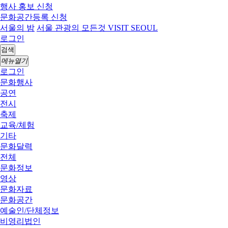
행사 홍보 신청
문화공간등록 신청
서울의 밤
서울 관광의 모든것 VISIT SEOUL
로그인
검색
메뉴열기
로그인
문화행사
공연
전시
축제
교육/체험
기타
문화달력
전체
문화정보
영상
문화자료
문화공간
예술인/단체정보
비영리법인