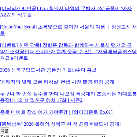
[이달의ZOO인공] 11m 침팬지 타워의 무법자 7살 금쪽이 '아자
AZA'와 식구들
[Color Your Seoul] 초록빛으로 짙어진 서울의 여름 ㅣ정원도시 서
울
[이벤트] 천만 감독! 장항준 감독과 함께하는 서울시 땡겨요 공
약?! 소상공인과 소비자가 함께 웃을 수 있는 #서울배달플러스땡
겨요 #이벤트
2026 성북구립도서관 공론장 마을in수다 홍보
'최태지의 발레 오픈 리허설' 컨셉 사진 촬영 현장 공개
누구나 한 번쯤 실수를 한다 나오심 특공대가 조종하는 거대로봇
등장!! 나의 비밀친구 해치 17화 l 시즌2
종로 데이트 장소 여기 가야쥬?!｜[와이리종로 Ep.01]
[원북성북] 2026 올해의 성북구 한 책 최종후보도서 공개!
다음