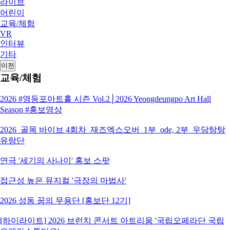
라이브
어린이
교육/체험
VR
인터뷰
기타
이전
교육/체험
2026 #영등포아트홀 시즌 Vol.2│2026 Yeongdeungpo Art Hall
Season #홍보영상
2026_골목 바이브 4회차_재즈엑스오버_1부_ode, 2부_우당탕탕
유랑단
연극 '세기의 사나이' 홍보 스팟
접근성 높은 뮤지컬 '극장의 마법사'
2026 성동 꿈의 무용단 [홍보단 12기]
[하이라이트] 2026 브런치 콘서트 아트리움 '국립오페라단 국립