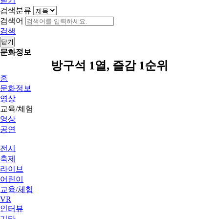
닫기
검색분류
검색어
검색
닫기
문화정보
방구석 1열, 즐감 1순위
홈
문화정보
영상
교육/체험
영상
공연
전시
축제
라이브
어린이
교육/체험
VR
인터뷰
기타