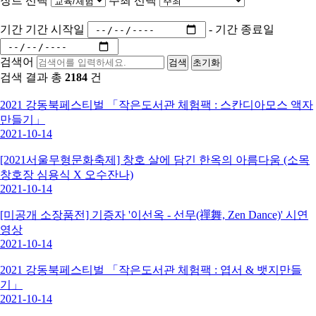
장르 선택
주최 선택
기간
기간 시작일
-
기간 종료일
검색어
검색
초기화
검색 결과 총
2184
건
2021 강동북페스티벌 「작은도서관 체험팩 : 스칸디아모스 액자
만들기」
2021-10-14
[2021서울무형문화축제] 창호 살에 담긴 한옥의 아름다움 (소목
창호장 심용식 X 오수잔나)
2021-10-14
[미공개 소장품전] 기증자 '이선옥 - 선무(禪舞, Zen Dance)' 시연
영상
2021-10-14
2021 강동북페스티벌 「작은도서관 체험팩 : 엽서 & 뱃지만들
기」
2021-10-14