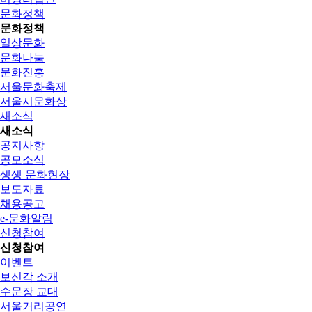
문화정책
문화정책
일상문화
문화나눔
문화진흥
서울문화축제
서울시문화상
새소식
새소식
공지사항
공모소식
생생 문화현장
보도자료
채용공고
e-문화알림
신청참여
신청참여
이벤트
보신각 소개
수문장 교대
서울거리공연