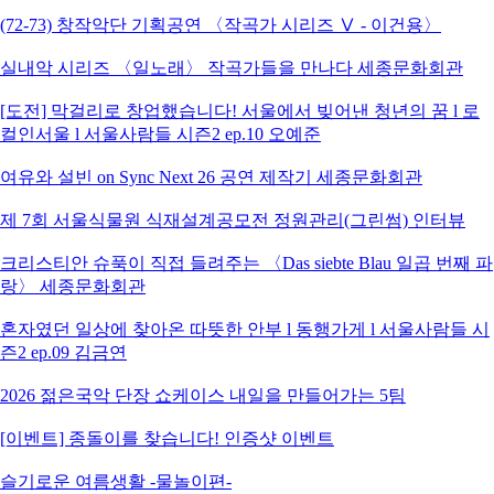
(72-73) 창작악단 기획공연 〈작곡가 시리즈 Ⅴ - 이건용〉
실내악 시리즈 〈일노래〉 작곡가들을 만나다 세종문화회관
[도전] 막걸리로 창업했습니다! 서울에서 빚어낸 청년의 꿈 l 로
컬인서울 l 서울사람들 시즌2 ep.10 오예준
여유와 설빈 on Sync Next 26 공연 제작기 세종문화회관
제 7회 서울식물원 식재설계공모전 정원관리(그린썸) 인터뷰
크리스티안 슈푹이 직접 들려주는 〈Das siebte Blau 일곱 번째 파
랑〉 세종문화회관
혼자였던 일상에 찾아온 따뜻한 안부 l 동행가게 l 서울사람들 시
즌2 ep.09 김금연
2026 젊은국악 단장 쇼케이스 내일을 만들어가는 5팀
[이벤트] 종돌이를 찾습니다! 인증샷 이벤트
슬기로운 여름생활 -물놀이편-