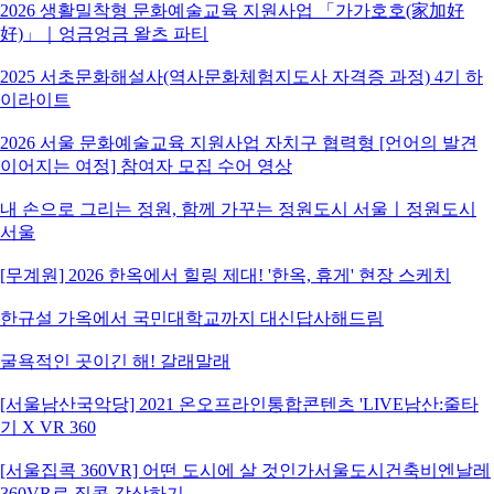
2026 생활밀착형 문화예술교육 지원사업 「가가호호(家加好
好)」｜엉금엉금 왈츠 파티
2025 서초문화해설사(역사문화체험지도사 자격증 과정) 4기 하
이라이트
2026 서울 문화예술교육 지원사업 자치구 협력형 [언어의 발견
이어지는 여정] 참여자 모집 수어 영상
내 손으로 그리는 정원, 함께 가꾸는 정원도시 서울ㅣ정원도시
서울
[무계원] 2026 한옥에서 힐링 제대! '한옥, 휴게' 현장 스케치
한규설 가옥에서 국민대학교까지 대신답사해드림
굴욕적인 곳이긴 해! 갈래말래
[서울남산국악당] 2021 온오프라인통합콘텐츠 'LIVE남산:줄타
기 X VR 360
[서울집콕 360VR] 어떤 도시에 살 것인가서울도시건축비엔날레
360VR로 집콕 감상하기