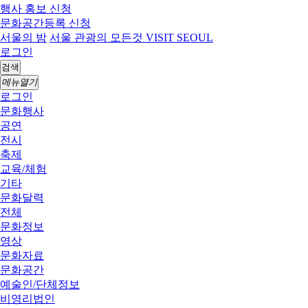
행사 홍보 신청
문화공간등록 신청
서울의 밤
서울 관광의 모든것 VISIT SEOUL
로그인
검색
메뉴열기
로그인
문화행사
공연
전시
축제
교육/체험
기타
문화달력
전체
문화정보
영상
문화자료
문화공간
예술인/단체정보
비영리법인