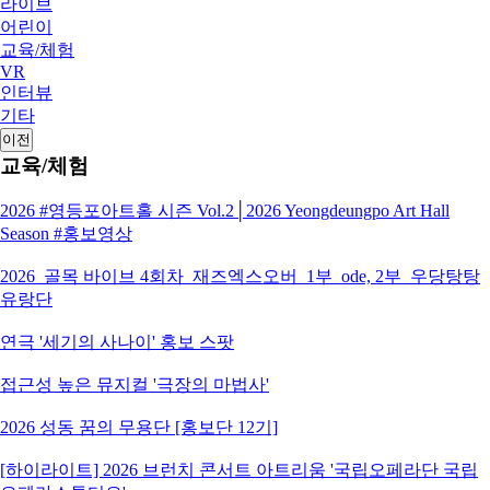
라이브
어린이
교육/체험
VR
인터뷰
기타
이전
교육/체험
2026 #영등포아트홀 시즌 Vol.2│2026 Yeongdeungpo Art Hall
Season #홍보영상
2026_골목 바이브 4회차_재즈엑스오버_1부_ode, 2부_우당탕탕
유랑단
연극 '세기의 사나이' 홍보 스팟
접근성 높은 뮤지컬 '극장의 마법사'
2026 성동 꿈의 무용단 [홍보단 12기]
[하이라이트] 2026 브런치 콘서트 아트리움 '국립오페라단 국립