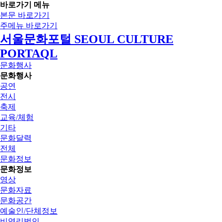
바로가기 메뉴
본문 바로가기
주메뉴 바로가기
서울문화포털 SEOUL CULTURE
PORTAQL
문화행사
문화행사
공연
전시
축제
교육/체험
기타
문화달력
전체
문화정보
문화정보
영상
문화자료
문화공간
예술인/단체정보
비영리법인