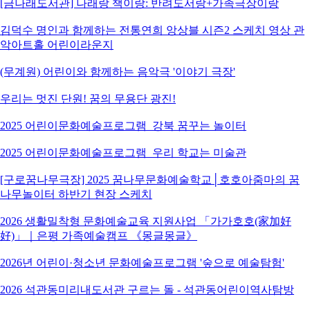
[금나래도서관] 나래랑 책이랑: 반려도서랑+가족극장이랑
김덕수 명인과 함께하는 전통연희 앙상블 시즌2 스케치 영상 관
악아트홀 어린이라운지
(무계원) 어린이와 함께하는 음악극 '이야기 극장'
우리는 멋진 단원! 꿈의 무용단 광진!
2025 어린이문화예술프로그램_강북 꿈꾸는 놀이터
2025 어린이문화예술프로그램_우리 학교는 미술관
[구로꿈나무극장] 2025 꿈나무문화예술학교│호호아줌마의 꿈
나무놀이터 하반기 현장 스케치
2026 생활밀착형 문화예술교육 지원사업 「가가호호(家加好
好)」｜은평 가족예술캠프 《몽글몽글》
2026년 어린이·청소년 문화예술프로그램 '숲으로 예술탐험'
2026 석관동미리내도서관 구르는 돌 - 석관동어린이역사탐방