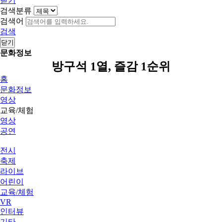
닫기
검색분류
검색어
검색
닫기
문화정보
방구석 1열, 즐감 1순위
홈
문화정보
영상
교육/체험
영상
공연
전시
축제
라이브
어린이
교육/체험
VR
인터뷰
기타