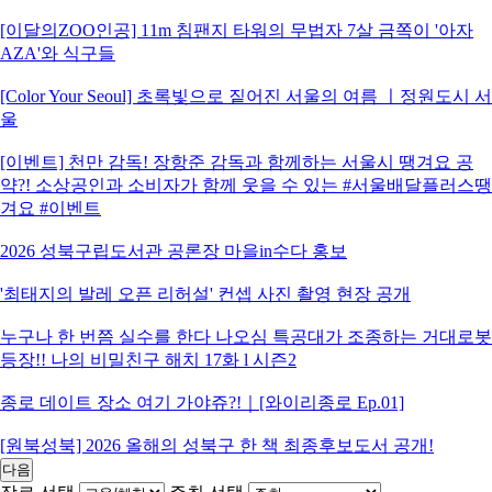
[이달의ZOO인공] 11m 침팬지 타워의 무법자 7살 금쪽이 '아자
AZA'와 식구들
[Color Your Seoul] 초록빛으로 짙어진 서울의 여름 ㅣ정원도시 서
울
[이벤트] 천만 감독! 장항준 감독과 함께하는 서울시 땡겨요 공
약?! 소상공인과 소비자가 함께 웃을 수 있는 #서울배달플러스땡
겨요 #이벤트
2026 성북구립도서관 공론장 마을in수다 홍보
'최태지의 발레 오픈 리허설' 컨셉 사진 촬영 현장 공개
누구나 한 번쯤 실수를 한다 나오심 특공대가 조종하는 거대로봇
등장!! 나의 비밀친구 해치 17화 l 시즌2
종로 데이트 장소 여기 가야쥬?!｜[와이리종로 Ep.01]
[원북성북] 2026 올해의 성북구 한 책 최종후보도서 공개!
다음