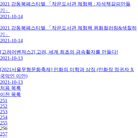
2021 강동북페스티벌 「작은도서관 체험팩 : 자석책갈피만들
기」
2021-10-14
2021 강동북페스티벌 「작은도서관 체험팩 원화컬러링&색칠하
기」
2021-10-14
[고려어벤져스2] 고려, 세계 최초의 금속활자를 만들다!
2021-10-13
[2021서울무형문화축제] 민화의 미학과 상징 (민화장 정귀자 X
국악인 이안)
2021-10-13
처음
목록
이전
목록
251
252
253
254
255
256
257