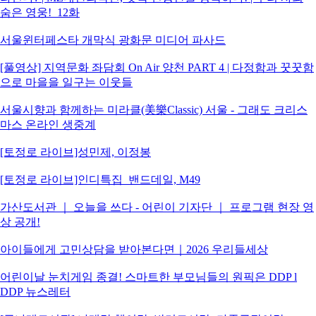
숨은 영웅!_12화
서울윈터페스타 개막식 광화문 미디어 파사드
[풀영상] 지역문화 좌담회 On Air 양천 PART 4 | 다정함과 꿋꿋함
으로 마을을 일구는 이웃들
서울시향과 함께하는 미라클(美樂Classic) 서울 - 그래도 크리스
마스 온라인 생중계
[토정로 라이브]성민제, 이정봉
[토정로 라이브]인디특집_밴드데일, M49
가산도서관 ｜ 오늘을 쓰다 - 어린이 기자단 ｜ 프로그램 현장 영
상 공개!
아이들에게 고민상담을 받아본다면｜2026 우리들세상
어린이날 눈치게임 종결! 스마트한 부모님들의 원픽은 DDP l
DDP 뉴스레터