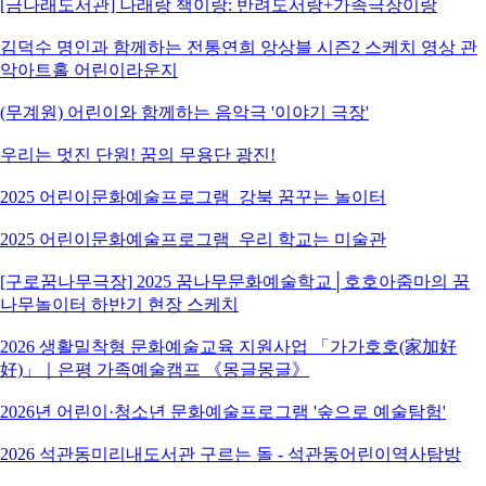
[금나래도서관] 나래랑 책이랑: 반려도서랑+가족극장이랑
김덕수 명인과 함께하는 전통연희 앙상블 시즌2 스케치 영상 관
악아트홀 어린이라운지
(무계원) 어린이와 함께하는 음악극 '이야기 극장'
우리는 멋진 단원! 꿈의 무용단 광진!
2025 어린이문화예술프로그램_강북 꿈꾸는 놀이터
2025 어린이문화예술프로그램_우리 학교는 미술관
[구로꿈나무극장] 2025 꿈나무문화예술학교│호호아줌마의 꿈
나무놀이터 하반기 현장 스케치
2026 생활밀착형 문화예술교육 지원사업 「가가호호(家加好
好)」｜은평 가족예술캠프 《몽글몽글》
2026년 어린이·청소년 문화예술프로그램 '숲으로 예술탐험'
2026 석관동미리내도서관 구르는 돌 - 석관동어린이역사탐방