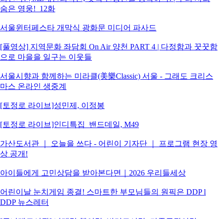
숨은 영웅!_12화
서울윈터페스타 개막식 광화문 미디어 파사드
[풀영상] 지역문화 좌담회 On Air 양천 PART 4 | 다정함과 꿋꿋함
으로 마을을 일구는 이웃들
서울시향과 함께하는 미라클(美樂Classic) 서울 - 그래도 크리스
마스 온라인 생중계
[토정로 라이브]성민제, 이정봉
[토정로 라이브]인디특집_밴드데일, M49
가산도서관 ｜ 오늘을 쓰다 - 어린이 기자단 ｜ 프로그램 현장 영
상 공개!
아이들에게 고민상담을 받아본다면｜2026 우리들세상
어린이날 눈치게임 종결! 스마트한 부모님들의 원픽은 DDP l
DDP 뉴스레터