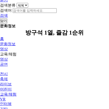
닫기
검색분류
검색어
검색
닫기
문화정보
방구석 1열, 즐감 1순위
홈
문화정보
영상
교육/체험
영상
공연
전시
축제
라이브
어린이
교육/체험
VR
인터뷰
기타