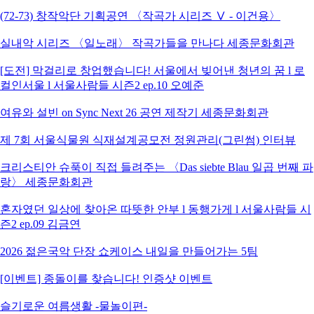
(72-73) 창작악단 기획공연 〈작곡가 시리즈 Ⅴ - 이건용〉
실내악 시리즈 〈일노래〉 작곡가들을 만나다 세종문화회관
[도전] 막걸리로 창업했습니다! 서울에서 빚어낸 청년의 꿈 l 로
컬인서울 l 서울사람들 시즌2 ep.10 오예준
여유와 설빈 on Sync Next 26 공연 제작기 세종문화회관
제 7회 서울식물원 식재설계공모전 정원관리(그린썸) 인터뷰
크리스티안 슈푹이 직접 들려주는 〈Das siebte Blau 일곱 번째 파
랑〉 세종문화회관
혼자였던 일상에 찾아온 따뜻한 안부 l 동행가게 l 서울사람들 시
즌2 ep.09 김금연
2026 젊은국악 단장 쇼케이스 내일을 만들어가는 5팀
[이벤트] 종돌이를 찾습니다! 인증샷 이벤트
슬기로운 여름생활 -물놀이편-