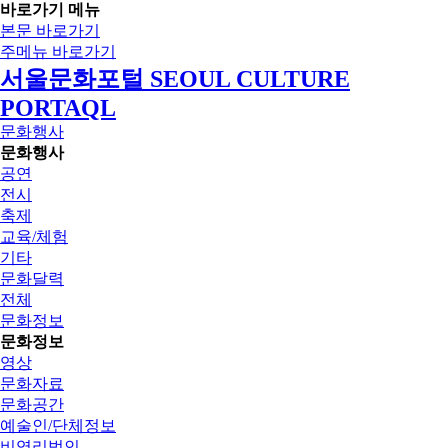
바로가기 메뉴
본문 바로가기
주메뉴 바로가기
서울문화포털 SEOUL CULTURE
PORTAQL
문화행사
문화행사
공연
전시
축제
교육/체험
기타
문화달력
전체
문화정보
문화정보
영상
문화자료
문화공간
예술인/단체정보
비영리법인