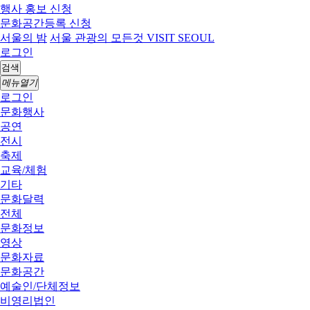
행사 홍보 신청
문화공간등록 신청
서울의 밤
서울 관광의 모든것 VISIT SEOUL
로그인
검색
메뉴열기
로그인
문화행사
공연
전시
축제
교육/체험
기타
문화달력
전체
문화정보
영상
문화자료
문화공간
예술인/단체정보
비영리법인