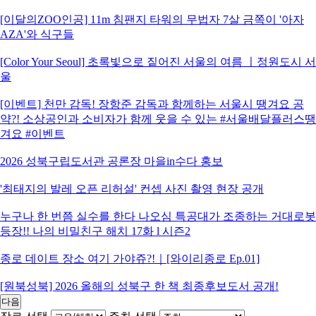
[이달의ZOO인공] 11m 침팬지 타워의 무법자 7살 금쪽이 '아자
AZA'와 식구들
[Color Your Seoul] 초록빛으로 짙어진 서울의 여름 ㅣ정원도시 서
울
[이벤트] 천만 감독! 장항준 감독과 함께하는 서울시 땡겨요 공
약?! 소상공인과 소비자가 함께 웃을 수 있는 #서울배달플러스땡
겨요 #이벤트
2026 성북구립도서관 공론장 마을in수다 홍보
'최태지의 발레 오픈 리허설' 컨셉 사진 촬영 현장 공개
누구나 한 번쯤 실수를 한다 나오심 특공대가 조종하는 거대로봇
등장!! 나의 비밀친구 해치 17화 l 시즌2
종로 데이트 장소 여기 가야쥬?!｜[와이리종로 Ep.01]
[원북성북] 2026 올해의 성북구 한 책 최종후보도서 공개!
다음