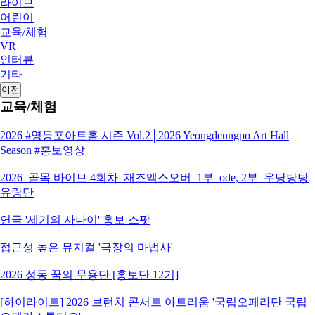
라이브
어린이
교육/체험
VR
인터뷰
기타
이전
교육/체험
2026 #영등포아트홀 시즌 Vol.2│2026 Yeongdeungpo Art Hall
Season #홍보영상
2026_골목 바이브 4회차_재즈엑스오버_1부_ode, 2부_우당탕탕
유랑단
연극 '세기의 사나이' 홍보 스팟
접근성 높은 뮤지컬 '극장의 마법사'
2026 성동 꿈의 무용단 [홍보단 12기]
[하이라이트] 2026 브런치 콘서트 아트리움 '국립오페라단 국립