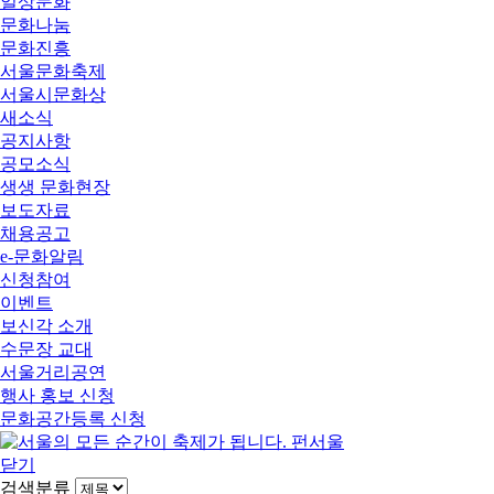
일상문화
문화나눔
문화진흥
서울문화축제
서울시문화상
새소식
공지사항
공모소식
생생 문화현장
보도자료
채용공고
e-문화알림
신청참여
이벤트
보신각 소개
수문장 교대
서울거리공연
행사 홍보 신청
문화공간등록 신청
닫기
검색분류