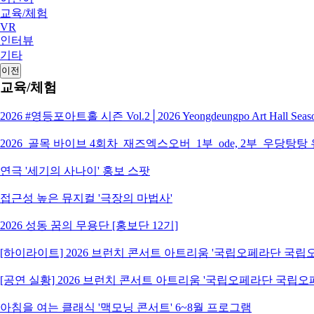
교육/체험
VR
인터뷰
기타
이전
교육/체험
2026 #영등포아트홀 시즌 Vol.2│2026 Yeongdeungpo Art Hall S
2026_골목 바이브 4회차_재즈엑스오버_1부_ode, 2부_우당탕탕
연극 '세기의 사나이' 홍보 스팟
접근성 높은 뮤지컬 '극장의 마법사'
2026 성동 꿈의 무용단 [홍보단 12기]
[하이라이트] 2026 브런치 콘서트 아트리움 '국립오페라단 국
[공연 실황] 2026 브런치 콘서트 아트리움 '국립오페라단 국립
아침을 여는 클래식 '맥모닝 콘서트' 6~8월 프로그램