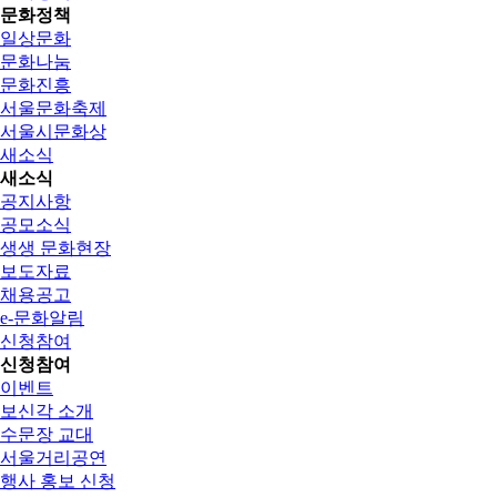
문화정책
일상문화
문화나눔
문화진흥
서울문화축제
서울시문화상
새소식
새소식
공지사항
공모소식
생생 문화현장
보도자료
채용공고
e-문화알림
신청참여
신청참여
이벤트
보신각 소개
수문장 교대
서울거리공연
행사 홍보 신청