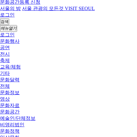
문화공간등록 신청
서울의 밤
서울 관광의 모든것 VISIT SEOUL
로그인
검색
메뉴열기
로그인
문화행사
공연
전시
축제
교육/체험
기타
문화달력
전체
문화정보
영상
문화자료
문화공간
예술인/단체정보
비영리법인
문화정책