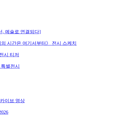
선, 예술로 연결되다]
 《우리의 시간은 여기서부터》 전시 스케치
》 전시 티저
원 특별전시
 아카이브 영상
026