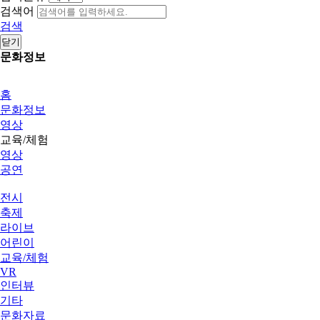
검색어
검색
닫기
문화정보
홈
문화정보
영상
교육/체험
영상
공연
전시
축제
라이브
어린이
교육/체험
VR
인터뷰
기타
문화자료