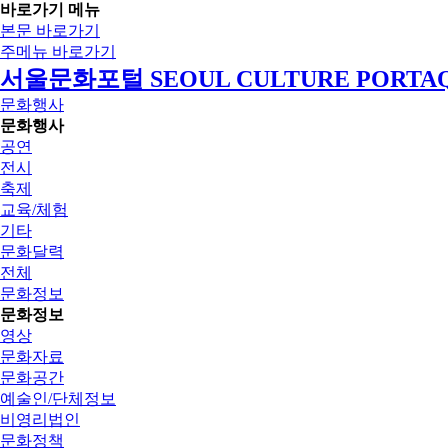
바로가기 메뉴
본문 바로가기
주메뉴 바로가기
서울문화포털 SEOUL CULTURE PORTA
문화행사
문화행사
공연
전시
축제
교육/체험
기타
문화달력
전체
문화정보
문화정보
영상
문화자료
문화공간
예술인/단체정보
비영리법인
문화정책