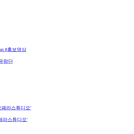
eason #홍보영상
 유랑단
립오페라스튜디오'
오페라스튜디오'