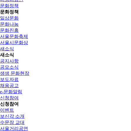
문화정책
문화정책
일상문화
문화나눔
문화진흥
서울문화축제
서울시문화상
새소식
새소식
공지사항
공모소식
생생 문화현장
보도자료
채용공고
e-문화알림
신청참여
신청참여
이벤트
보신각 소개
수문장 교대
서울거리공연