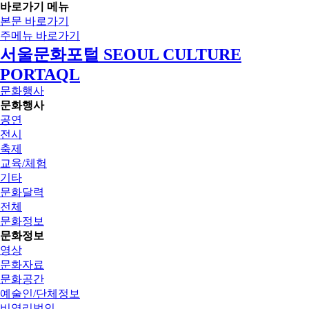
바로가기 메뉴
본문 바로가기
주메뉴 바로가기
서울문화포털 SEOUL CULTURE
PORTAQL
문화행사
문화행사
공연
전시
축제
교육/체험
기타
문화달력
전체
문화정보
문화정보
영상
문화자료
문화공간
예술인/단체정보
비영리법인