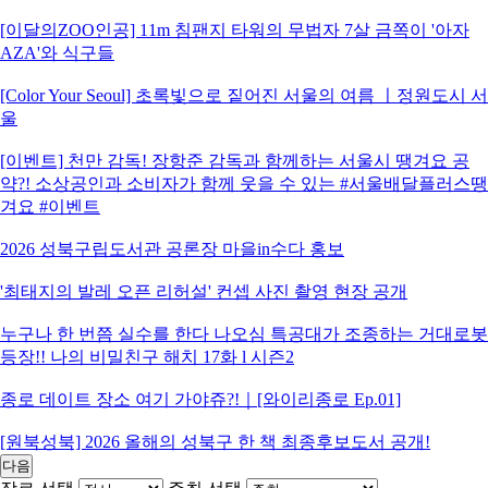
[이달의ZOO인공] 11m 침팬지 타워의 무법자 7살 금쪽이 '아자
AZA'와 식구들
[Color Your Seoul] 초록빛으로 짙어진 서울의 여름 ㅣ정원도시 서
울
[이벤트] 천만 감독! 장항준 감독과 함께하는 서울시 땡겨요 공
약?! 소상공인과 소비자가 함께 웃을 수 있는 #서울배달플러스땡
겨요 #이벤트
2026 성북구립도서관 공론장 마을in수다 홍보
'최태지의 발레 오픈 리허설' 컨셉 사진 촬영 현장 공개
누구나 한 번쯤 실수를 한다 나오심 특공대가 조종하는 거대로봇
등장!! 나의 비밀친구 해치 17화 l 시즌2
종로 데이트 장소 여기 가야쥬?!｜[와이리종로 Ep.01]
[원북성북] 2026 올해의 성북구 한 책 최종후보도서 공개!
다음