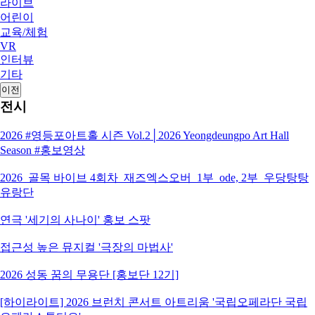
라이브
어린이
교육/체험
VR
인터뷰
기타
이전
전시
2026 #영등포아트홀 시즌 Vol.2│2026 Yeongdeungpo Art Hall
Season #홍보영상
2026_골목 바이브 4회차_재즈엑스오버_1부_ode, 2부_우당탕탕
유랑단
연극 '세기의 사나이' 홍보 스팟
접근성 높은 뮤지컬 '극장의 마법사'
2026 성동 꿈의 무용단 [홍보단 12기]
[하이라이트] 2026 브런치 콘서트 아트리움 '국립오페라단 국립