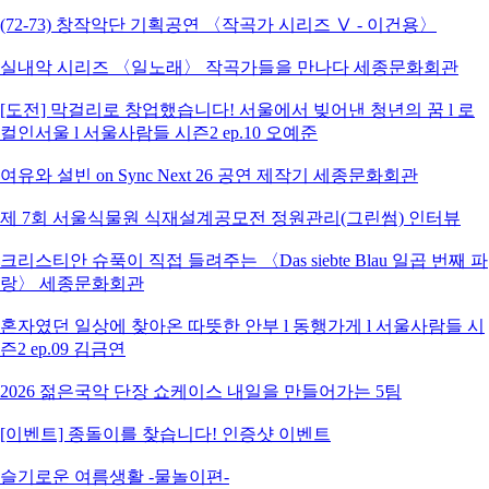
(72-73) 창작악단 기획공연 〈작곡가 시리즈 Ⅴ - 이건용〉
실내악 시리즈 〈일노래〉 작곡가들을 만나다 세종문화회관
[도전] 막걸리로 창업했습니다! 서울에서 빚어낸 청년의 꿈 l 로
컬인서울 l 서울사람들 시즌2 ep.10 오예준
여유와 설빈 on Sync Next 26 공연 제작기 세종문화회관
제 7회 서울식물원 식재설계공모전 정원관리(그린썸) 인터뷰
크리스티안 슈푹이 직접 들려주는 〈Das siebte Blau 일곱 번째 파
랑〉 세종문화회관
혼자였던 일상에 찾아온 따뜻한 안부 l 동행가게 l 서울사람들 시
즌2 ep.09 김금연
2026 젊은국악 단장 쇼케이스 내일을 만들어가는 5팀
[이벤트] 종돌이를 찾습니다! 인증샷 이벤트
슬기로운 여름생활 -물놀이편-