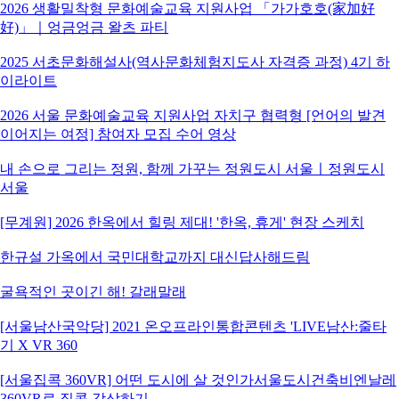
2026 생활밀착형 문화예술교육 지원사업 「가가호호(家加好
好)」｜엉금엉금 왈츠 파티
2025 서초문화해설사(역사문화체험지도사 자격증 과정) 4기 하
이라이트
2026 서울 문화예술교육 지원사업 자치구 협력형 [언어의 발견
이어지는 여정] 참여자 모집 수어 영상
내 손으로 그리는 정원, 함께 가꾸는 정원도시 서울ㅣ정원도시
서울
[무계원] 2026 한옥에서 힐링 제대! '한옥, 휴게' 현장 스케치
한규설 가옥에서 국민대학교까지 대신답사해드림
굴욕적인 곳이긴 해! 갈래말래
[서울남산국악당] 2021 온오프라인통합콘텐츠 'LIVE남산:줄타
기 X VR 360
[서울집콕 360VR] 어떤 도시에 살 것인가서울도시건축비엔날레
360VR로 집콕 감상하기