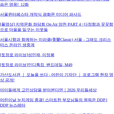
숨은 영웅!_12화
서울윈터페스타 개막식 광화문 미디어 파사드
[풀영상] 지역문화 좌담회 On Air 양천 PART 4 | 다정함과 꿋꿋함
으로 마을을 일구는 이웃들
서울시향과 함께하는 미라클(美樂Classic) 서울 - 그래도 크리스
마스 온라인 생중계
[토정로 라이브]성민제, 이정봉
[토정로 라이브]인디특집_밴드데일, M49
가산도서관 ｜ 오늘을 쓰다 - 어린이 기자단 ｜ 프로그램 현장 영
상 공개!
아이들에게 고민상담을 받아본다면｜2026 우리들세상
어린이날 눈치게임 종결! 스마트한 부모님들의 원픽은 DDP l
DDP 뉴스레터