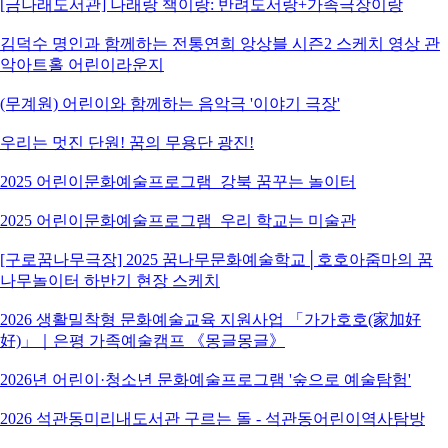
[금나래도서관] 나래랑 책이랑: 반려도서랑+가족극장이랑
김덕수 명인과 함께하는 전통연희 앙상블 시즌2 스케치 영상 관
악아트홀 어린이라운지
(무계원) 어린이와 함께하는 음악극 '이야기 극장'
우리는 멋진 단원! 꿈의 무용단 광진!
2025 어린이문화예술프로그램_강북 꿈꾸는 놀이터
2025 어린이문화예술프로그램_우리 학교는 미술관
[구로꿈나무극장] 2025 꿈나무문화예술학교│호호아줌마의 꿈
나무놀이터 하반기 현장 스케치
2026 생활밀착형 문화예술교육 지원사업 「가가호호(家加好
好)」｜은평 가족예술캠프 《몽글몽글》
2026년 어린이·청소년 문화예술프로그램 '숲으로 예술탐험'
2026 석관동미리내도서관 구르는 돌 - 석관동어린이역사탐방