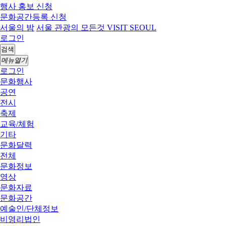
행사 홍보 신청
문화공간등록 신청
서울의 밤
서울 관광의 모든것 VISIT SEOUL
로그인
검색
메뉴열기
로그인
문화행사
공연
전시
축제
교육/체험
기타
문화달력
전체
문화정보
영상
문화자료
문화공간
예술인/단체정보
비영리법인