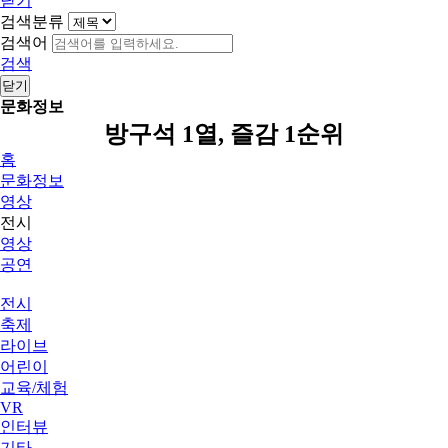
닫기
검색분류
검색어
검색
닫기
문화정보
방구석 1열, 즐감 1순위
홈
문화정보
영상
전시
영상
공연
전시
축제
라이브
어린이
교육/체험
VR
인터뷰
기타