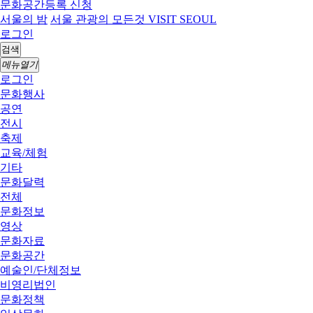
문화공간등록 신청
서울의 밤
서울 관광의 모든것 VISIT SEOUL
로그인
검색
메뉴열기
로그인
문화행사
공연
전시
축제
교육/체험
기타
문화달력
전체
문화정보
영상
문화자료
문화공간
예술인/단체정보
비영리법인
문화정책