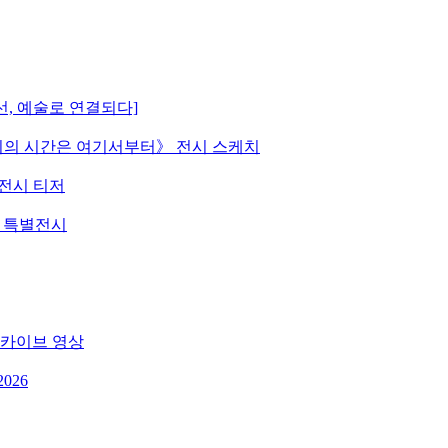
선, 예술로 연결되다]
 《우리의 시간은 여기서부터》 전시 스케치
》 전시 티저
원 특별전시
 아카이브 영상
026