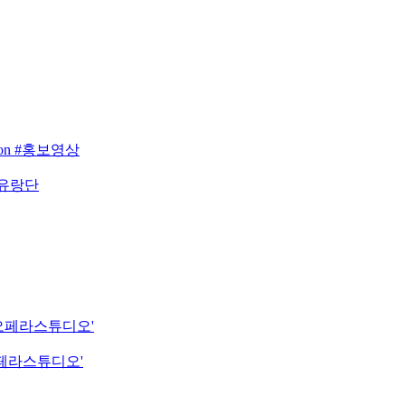
eason #홍보영상
 유랑단
립오페라스튜디오'
오페라스튜디오'