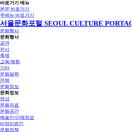
바로가기 메뉴
본문 바로가기
주메뉴 바로가기
서울문화포털 SEOUL CULTURE PORTA
문화행사
문화행사
공연
전시
축제
교육/체험
기타
문화달력
전체
문화정보
문화정보
영상
문화자료
문화공간
예술인/단체정보
비영리법인
문화정책