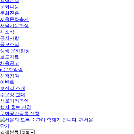
일상문화
문화나눔
문화진흥
서울문화축제
서울시문화상
새소식
공지사항
공모소식
생생 문화현장
보도자료
채용공고
e-문화알림
신청참여
이벤트
보신각 소개
수문장 교대
서울거리공연
행사 홍보 신청
문화공간등록 신청
닫기
검색분류