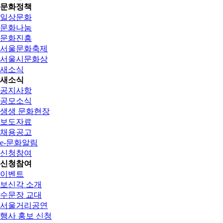
문화정책
일상문화
문화나눔
문화진흥
서울문화축제
서울시문화상
새소식
새소식
공지사항
공모소식
생생 문화현장
보도자료
채용공고
e-문화알림
신청참여
신청참여
이벤트
보신각 소개
수문장 교대
서울거리공연
행사 홍보 신청