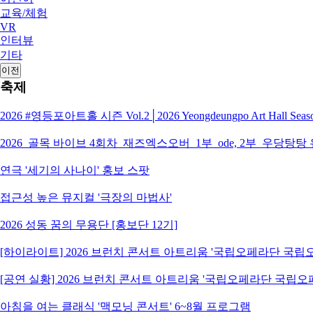
교육/체험
VR
인터뷰
기타
이전
축제
2026 #영등포아트홀 시즌 Vol.2│2026 Yeongdeungpo Art Hall S
2026_골목 바이브 4회차_재즈엑스오버_1부_ode, 2부_우당탕탕
연극 '세기의 사나이' 홍보 스팟
접근성 높은 뮤지컬 '극장의 마법사'
2026 성동 꿈의 무용단 [홍보단 12기]
[하이라이트] 2026 브런치 콘서트 아트리움 '국립오페라단 국
[공연 실황] 2026 브런치 콘서트 아트리움 '국립오페라단 국립
아침을 여는 클래식 '맥모닝 콘서트' 6~8월 프로그램