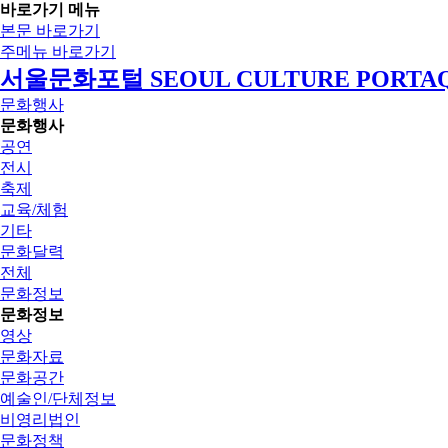
바로가기 메뉴
본문 바로가기
주메뉴 바로가기
서울문화포털 SEOUL CULTURE PORTA
문화행사
문화행사
공연
전시
축제
교육/체험
기타
문화달력
전체
문화정보
문화정보
영상
문화자료
문화공간
예술인/단체정보
비영리법인
문화정책