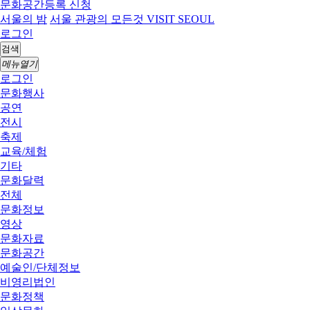
문화공간등록 신청
서울의 밤
서울 관광의 모든것 VISIT SEOUL
로그인
검색
메뉴열기
로그인
문화행사
공연
전시
축제
교육/체험
기타
문화달력
전체
문화정보
영상
문화자료
문화공간
예술인/단체정보
비영리법인
문화정책