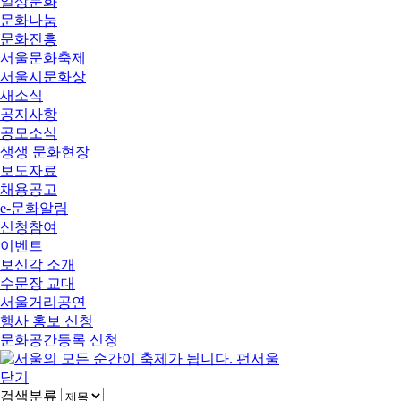
일상문화
문화나눔
문화진흥
서울문화축제
서울시문화상
새소식
공지사항
공모소식
생생 문화현장
보도자료
채용공고
e-문화알림
신청참여
이벤트
보신각 소개
수문장 교대
서울거리공연
행사 홍보 신청
문화공간등록 신청
닫기
검색분류