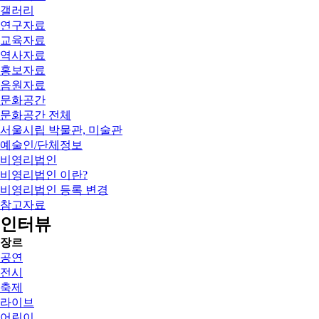
갤러리
연구자료
교육자료
역사자료
홍보자료
음원자료
문화공간
문화공간 전체
서울시립 박물관, 미술관
예술인/단체정보
비영리법인
비영리법인 이란?
비영리법인 등록 변경
참고자료
인터뷰
장르
공연
전시
축제
라이브
어린이