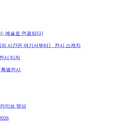
선, 예술로 연결되다]
 《우리의 시간은 여기서부터》 전시 스케치
》 전시 티저
원 특별전시
 아카이브 영상
026