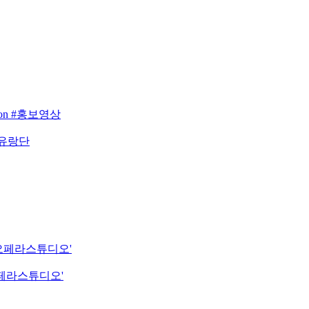
eason #홍보영상
 유랑단
립오페라스튜디오'
오페라스튜디오'