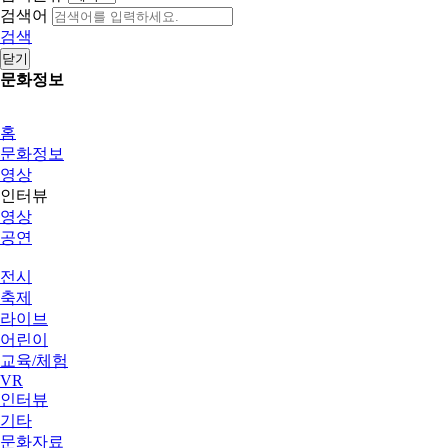
검색어
검색
닫기
문화정보
홈
문화정보
영상
인터뷰
영상
공연
전시
축제
라이브
어린이
교육/체험
VR
인터뷰
기타
문화자료