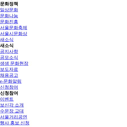
문화정책
일상문화
문화나눔
문화진흥
서울문화축제
서울시문화상
새소식
새소식
공지사항
공모소식
생생 문화현장
보도자료
채용공고
e-문화알림
신청참여
신청참여
이벤트
보신각 소개
수문장 교대
서울거리공연
행사 홍보 신청