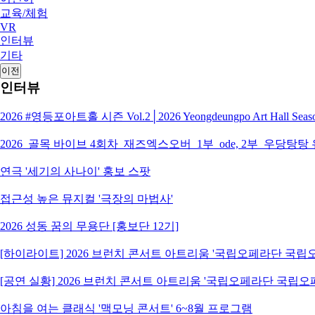
교육/체험
VR
인터뷰
기타
이전
인터뷰
2026 #영등포아트홀 시즌 Vol.2│2026 Yeongdeungpo Art Hall S
2026_골목 바이브 4회차_재즈엑스오버_1부_ode, 2부_우당탕탕
연극 '세기의 사나이' 홍보 스팟
접근성 높은 뮤지컬 '극장의 마법사'
2026 성동 꿈의 무용단 [홍보단 12기]
[하이라이트] 2026 브런치 콘서트 아트리움 '국립오페라단 국
[공연 실황] 2026 브런치 콘서트 아트리움 '국립오페라단 국립
아침을 여는 클래식 '맥모닝 콘서트' 6~8월 프로그램