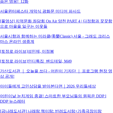
숨은 영웅!_12화
서울윈터페스타 개막식 광화문 미디어 파사드
[풀영상] 지역문화 좌담회 On Air 양천 PART 4 | 다정함과 꿋꿋함
으로 마을을 일구는 이웃들
서울시향과 함께하는 미라클(美樂Classic) 서울 - 그래도 크리스
마스 온라인 생중계
[토정로 라이브]성민제, 이정봉
[토정로 라이브]인디특집_밴드데일, M49
가산도서관 ｜ 오늘을 쓰다 - 어린이 기자단 ｜ 프로그램 현장 영
상 공개!
아이들에게 고민상담을 받아본다면｜2026 우리들세상
어린이날 눈치게임 종결! 스마트한 부모님들의 원픽은 DDP l
DDP 뉴스레터
[금나래도서관] 나래랑 책이랑: 반려도서랑+가족극장이랑