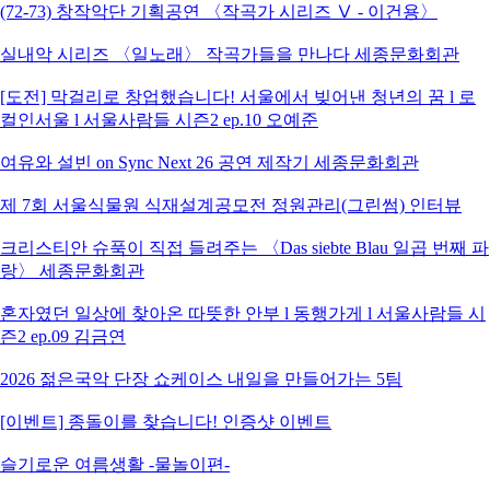
(72-73) 창작악단 기획공연 〈작곡가 시리즈 Ⅴ - 이건용〉
실내악 시리즈 〈일노래〉 작곡가들을 만나다 세종문화회관
[도전] 막걸리로 창업했습니다! 서울에서 빚어낸 청년의 꿈 l 로
컬인서울 l 서울사람들 시즌2 ep.10 오예준
여유와 설빈 on Sync Next 26 공연 제작기 세종문화회관
제 7회 서울식물원 식재설계공모전 정원관리(그린썸) 인터뷰
크리스티안 슈푹이 직접 들려주는 〈Das siebte Blau 일곱 번째 파
랑〉 세종문화회관
혼자였던 일상에 찾아온 따뜻한 안부 l 동행가게 l 서울사람들 시
즌2 ep.09 김금연
2026 젊은국악 단장 쇼케이스 내일을 만들어가는 5팀
[이벤트] 종돌이를 찾습니다! 인증샷 이벤트
슬기로운 여름생활 -물놀이편-