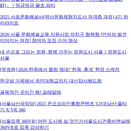
好)」｜엉금엉금 왈츠 파티
2025 서초문화해설사(역사문화체험지도사 자격증 과정) 4기 하
이라이트
2026 서울 문화예술교육 지원사업 자치구 협력형 [언어의 발견
이어지는 여정] 참여자 모집 수어 영상
내 손으로 그리는 정원, 함께 가꾸는 정원도시 서울ㅣ정원도시
서울
[무계원] 2026 한옥에서 힐링 제대! '한옥, 휴게' 현장 스케치
한규설 가옥에서 국민대학교까지 대신답사해드림
굴욕적인 곳이긴 해! 갈래말래
[서울남산국악당] 2021 온오프라인통합콘텐츠 'LIVE남산:줄타
기 X VR 360
[서울집콕 360VR] 어떤 도시에 살 것인가서울도시건축비엔날레
360VR로 집콕 감상하기