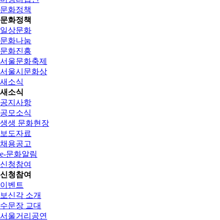
문화정책
문화정책
일상문화
문화나눔
문화진흥
서울문화축제
서울시문화상
새소식
새소식
공지사항
공모소식
생생 문화현장
보도자료
채용공고
e-문화알림
신청참여
신청참여
이벤트
보신각 소개
수문장 교대
서울거리공연