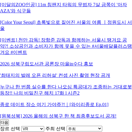
[이달의ZOO인공] 11m 침팬지 타워의 무법자 7살 금쪽이 '아자
AZA'와 식구들
[Color Your Seoul] 초록빛으로 짙어진 서울의 여름 ㅣ정원도시 서
울
[이벤트] 천만 감독! 장항준 감독과 함께하는 서울시 땡겨요 공
약?! 소상공인과 소비자가 함께 웃을 수 있는 #서울배달플러스땡
겨요 #이벤트
2026 성북구립도서관 공론장 마을in수다 홍보
'최태지의 발레 오픈 리허설' 컨셉 사진 촬영 현장 공개
누구나 한 번쯤 실수를 한다 나오심 특공대가 조종하는 거대로봇
등장!! 나의 비밀친구 해치 17화 l 시즌2
종로 데이트 장소 여기 가야쥬?!｜[와이리종로 Ep.01]
[원북성북] 2026 올해의 성북구 한 책 최종후보도서 공개!
다음
장르 선택
주최 선택