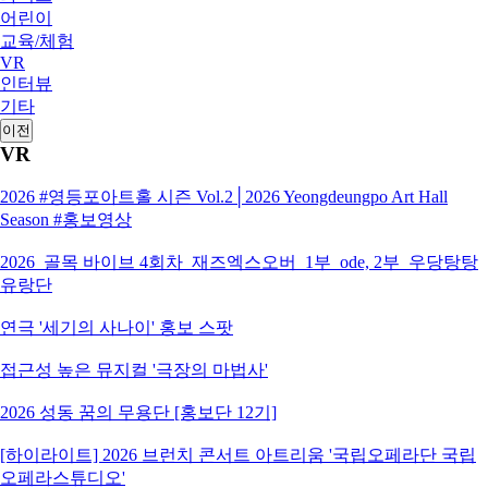
어린이
교육/체험
VR
인터뷰
기타
이전
VR
2026 #영등포아트홀 시즌 Vol.2│2026 Yeongdeungpo Art Hall
Season #홍보영상
2026_골목 바이브 4회차_재즈엑스오버_1부_ode, 2부_우당탕탕
유랑단
연극 '세기의 사나이' 홍보 스팟
접근성 높은 뮤지컬 '극장의 마법사'
2026 성동 꿈의 무용단 [홍보단 12기]
[하이라이트] 2026 브런치 콘서트 아트리움 '국립오페라단 국립
오페라스튜디오'