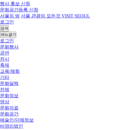
행사 홍보 신청
문화공간등록 신청
서울의 밤
서울 관광의 모든것 VISIT SEOUL
로그인
검색
메뉴열기
로그인
문화행사
공연
전시
축제
교육/체험
기타
문화달력
전체
문화정보
영상
문화자료
문화공간
예술인/단체정보
비영리법인