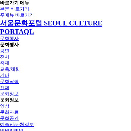
바로가기 메뉴
본문 바로가기
주메뉴 바로가기
서울문화포털 SEOUL CULTURE
PORTAQL
문화행사
문화행사
공연
전시
축제
교육/체험
기타
문화달력
전체
문화정보
문화정보
영상
문화자료
문화공간
예술인/단체정보
비영리법인