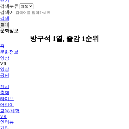
닫기
검색분류
검색어
검색
닫기
문화정보
방구석 1열, 즐감 1순위
홈
문화정보
영상
VR
영상
공연
전시
축제
라이브
어린이
교육/체험
VR
인터뷰
기타