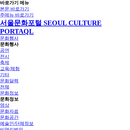
바로가기 메뉴
본문 바로가기
주메뉴 바로가기
서울문화포털 SEOUL CULTURE
PORTAQL
문화행사
문화행사
공연
전시
축제
교육/체험
기타
문화달력
전체
문화정보
문화정보
영상
문화자료
문화공간
예술인/단체정보
비영리법인