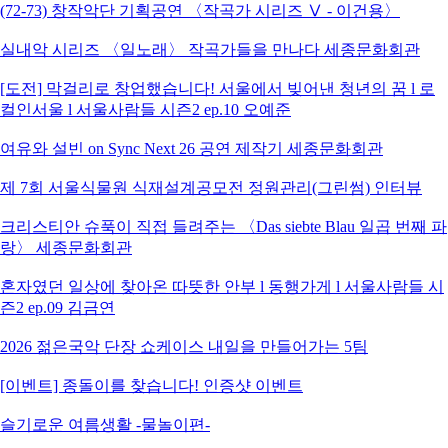
(72-73) 창작악단 기획공연 〈작곡가 시리즈 Ⅴ - 이건용〉
실내악 시리즈 〈일노래〉 작곡가들을 만나다 세종문화회관
[도전] 막걸리로 창업했습니다! 서울에서 빚어낸 청년의 꿈 l 로
컬인서울 l 서울사람들 시즌2 ep.10 오예준
여유와 설빈 on Sync Next 26 공연 제작기 세종문화회관
제 7회 서울식물원 식재설계공모전 정원관리(그린썸) 인터뷰
크리스티안 슈푹이 직접 들려주는 〈Das siebte Blau 일곱 번째 파
랑〉 세종문화회관
혼자였던 일상에 찾아온 따뜻한 안부 l 동행가게 l 서울사람들 시
즌2 ep.09 김금연
2026 젊은국악 단장 쇼케이스 내일을 만들어가는 5팀
[이벤트] 종돌이를 찾습니다! 인증샷 이벤트
슬기로운 여름생활 -물놀이편-