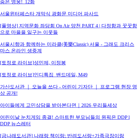
숨은 영웅!_12화
서울윈터페스타 개막식 광화문 미디어 파사드
[풀영상] 지역문화 좌담회 On Air 양천 PART 4 | 다정함과 꿋꿋함
으로 마을을 일구는 이웃들
서울시향과 함께하는 미라클(美樂Classic) 서울 - 그래도 크리스
마스 온라인 생중계
[토정로 라이브]성민제, 이정봉
[토정로 라이브]인디특집_밴드데일, M49
가산도서관 ｜ 오늘을 쓰다 - 어린이 기자단 ｜ 프로그램 현장 영
상 공개!
아이들에게 고민상담을 받아본다면｜2026 우리들세상
어린이날 눈치게임 종결! 스마트한 부모님들의 원픽은 DDP l
DDP 뉴스레터
[금나래도서관] 나래랑 책이랑: 반려도서랑+가족극장이랑