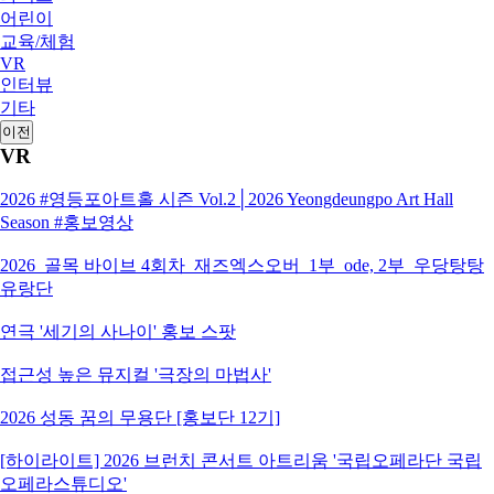
어린이
교육/체험
VR
인터뷰
기타
이전
VR
2026 #영등포아트홀 시즌 Vol.2│2026 Yeongdeungpo Art Hall
Season #홍보영상
2026_골목 바이브 4회차_재즈엑스오버_1부_ode, 2부_우당탕탕
유랑단
연극 '세기의 사나이' 홍보 스팟
접근성 높은 뮤지컬 '극장의 마법사'
2026 성동 꿈의 무용단 [홍보단 12기]
[하이라이트] 2026 브런치 콘서트 아트리움 '국립오페라단 국립
오페라스튜디오'