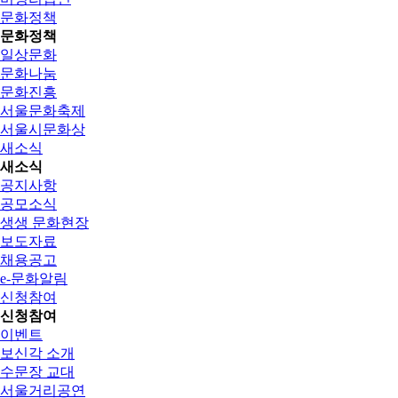
문화정책
문화정책
일상문화
문화나눔
문화진흥
서울문화축제
서울시문화상
새소식
새소식
공지사항
공모소식
생생 문화현장
보도자료
채용공고
e-문화알림
신청참여
신청참여
이벤트
보신각 소개
수문장 교대
서울거리공연