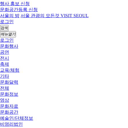
행사 홍보 신청
문화공간등록 신청
서울의 밤
서울 관광의 모든것 VISIT SEOUL
로그인
검색
메뉴열기
로그인
문화행사
공연
전시
축제
교육/체험
기타
문화달력
전체
문화정보
영상
문화자료
문화공간
예술인/단체정보
비영리법인