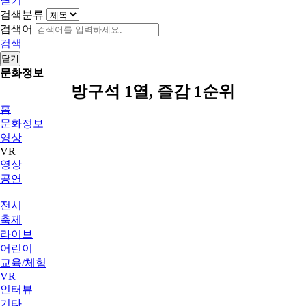
닫기
검색분류
검색어
검색
닫기
문화정보
방구석 1열, 즐감 1순위
홈
문화정보
영상
VR
영상
공연
전시
축제
라이브
어린이
교육/체험
VR
인터뷰
기타