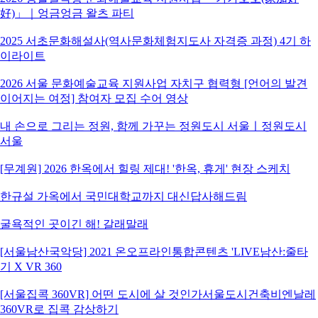
好)」｜엉금엉금 왈츠 파티
2025 서초문화해설사(역사문화체험지도사 자격증 과정) 4기 하
이라이트
2026 서울 문화예술교육 지원사업 자치구 협력형 [언어의 발견
이어지는 여정] 참여자 모집 수어 영상
내 손으로 그리는 정원, 함께 가꾸는 정원도시 서울ㅣ정원도시
서울
[무계원] 2026 한옥에서 힐링 제대! '한옥, 휴게' 현장 스케치
한규설 가옥에서 국민대학교까지 대신답사해드림
굴욕적인 곳이긴 해! 갈래말래
[서울남산국악당] 2021 온오프라인통합콘텐츠 'LIVE남산:줄타
기 X VR 360
[서울집콕 360VR] 어떤 도시에 살 것인가서울도시건축비엔날레
360VR로 집콕 감상하기