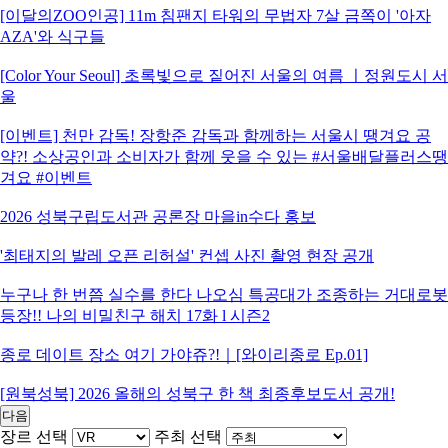
[이달의ZOO인공] 11m 침팬지 타워의 무법자 7살 금쪽이 '아자
AZA'와 식구들
[Color Your Seoul] 초록빛으로 짙어진 서울의 여름 ㅣ정원도시 서
울
[이벤트] 천만 감독! 장항준 감독과 함께하는 서울시 땡겨요 공
약?! 소상공인과 소비자가 함께 웃을 수 있는 #서울배달플러스땡
겨요 #이벤트
2026 성북구립도서관 공론장 마을in수다 홍보
'최태지의 발레 오픈 리허설' 컨셉 사진 촬영 현장 공개
누구나 한 번쯤 실수를 한다 나오심 특공대가 조종하는 거대로봇
등장!! 나의 비밀친구 해치 17화 l 시즌2
종로 데이트 장소 여기 가야쥬?!｜[와이리종로 Ep.01]
[원북성북] 2026 올해의 성북구 한 책 최종후보도서 공개!
다음
장르 선택
주최 선택