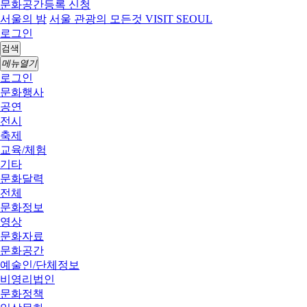
문화공간등록 신청
서울의 밤
서울 관광의 모든것 VISIT SEOUL
로그인
검색
메뉴열기
로그인
문화행사
공연
전시
축제
교육/체험
기타
문화달력
전체
문화정보
영상
문화자료
문화공간
예술인/단체정보
비영리법인
문화정책