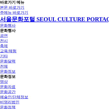
바로가기 메뉴
본문 바로가기
주메뉴 바로가기
서울문화포털 SEOUL CULTURE PORTA
문화행사
문화행사
공연
전시
축제
교육/체험
기타
문화달력
전체
문화정보
문화정보
영상
문화자료
문화공간
예술인/단체정보
비영리법인
문화정책