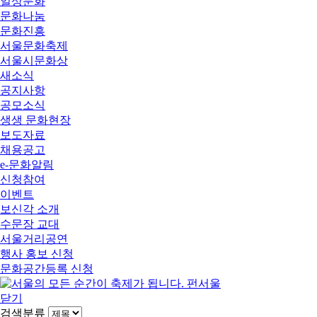
일상문화
문화나눔
문화진흥
서울문화축제
서울시문화상
새소식
공지사항
공모소식
생생 문화현장
보도자료
채용공고
e-문화알림
신청참여
이벤트
보신각 소개
수문장 교대
서울거리공연
행사 홍보 신청
문화공간등록 신청
닫기
검색분류