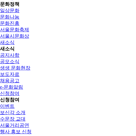
문화정책
일상문화
문화나눔
문화진흥
서울문화축제
서울시문화상
새소식
새소식
공지사항
공모소식
생생 문화현장
보도자료
채용공고
e-문화알림
신청참여
신청참여
이벤트
보신각 소개
수문장 교대
서울거리공연
행사 홍보 신청