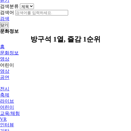
닫기
검색분류
검색어
검색
닫기
문화정보
방구석 1열, 즐감 1순위
홈
문화정보
영상
어린이
영상
공연
전시
축제
라이브
어린이
교육/체험
VR
인터뷰
기타