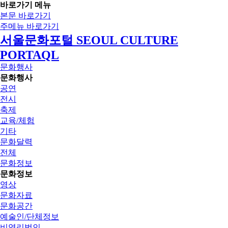
바로가기 메뉴
본문 바로가기
주메뉴 바로가기
서울문화포털 SEOUL CULTURE
PORTAQL
문화행사
문화행사
공연
전시
축제
교육/체험
기타
문화달력
전체
문화정보
문화정보
영상
문화자료
문화공간
예술인/단체정보
비영리법인