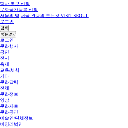
행사 홍보 신청
문화공간등록 신청
서울의 밤
서울 관광의 모든것 VISIT SEOUL
로그인
검색
메뉴열기
로그인
문화행사
공연
전시
축제
교육/체험
기타
문화달력
전체
문화정보
영상
문화자료
문화공간
예술인/단체정보
비영리법인