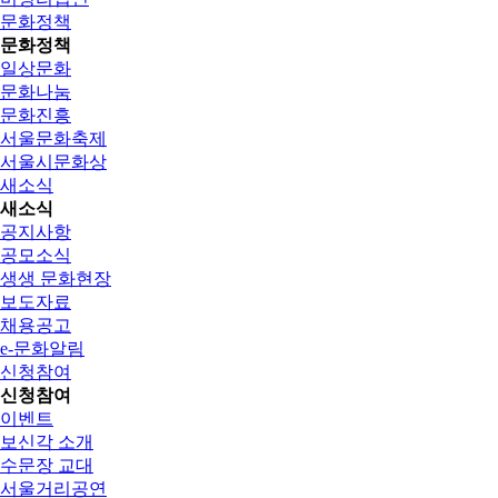
문화정책
문화정책
일상문화
문화나눔
문화진흥
서울문화축제
서울시문화상
새소식
새소식
공지사항
공모소식
생생 문화현장
보도자료
채용공고
e-문화알림
신청참여
신청참여
이벤트
보신각 소개
수문장 교대
서울거리공연