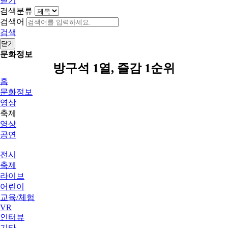
닫기
검색분류
검색어
검색
닫기
문화정보
방구석 1열, 즐감 1순위
홈
문화정보
영상
축제
영상
공연
전시
축제
라이브
어린이
교육/체험
VR
인터뷰
기타