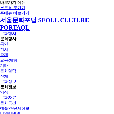
바로가기 메뉴
본문 바로가기
주메뉴 바로가기
서울문화포털 SEOUL CULTURE
PORTAQL
문화행사
문화행사
공연
전시
축제
교육/체험
기타
문화달력
전체
문화정보
문화정보
영상
문화자료
문화공간
예술인/단체정보
비영리법인