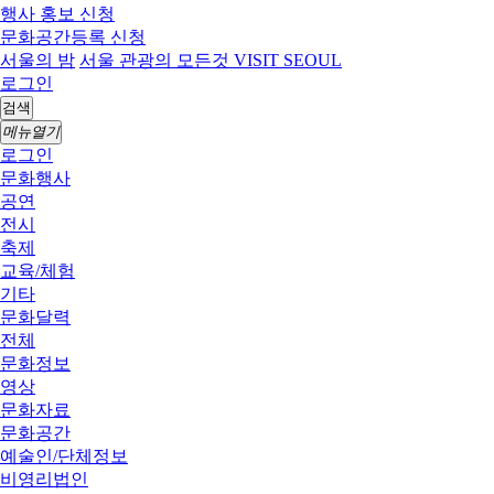
행사 홍보 신청
문화공간등록 신청
서울의 밤
서울 관광의 모든것 VISIT SEOUL
로그인
검색
메뉴열기
로그인
문화행사
공연
전시
축제
교육/체험
기타
문화달력
전체
문화정보
영상
문화자료
문화공간
예술인/단체정보
비영리법인