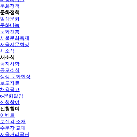
문화정책
문화정책
일상문화
문화나눔
문화진흥
서울문화축제
서울시문화상
새소식
새소식
공지사항
공모소식
생생 문화현장
보도자료
채용공고
e-문화알림
신청참여
신청참여
이벤트
보신각 소개
수문장 교대
서울거리공연