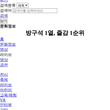
닫기
검색분류
검색어
검색
닫기
문화정보
방구석 1열, 즐감 1순위
홈
문화정보
영상
라이브
영상
공연
전시
축제
라이브
어린이
교육/체험
VR
인터뷰
기타