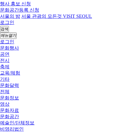
행사 홍보 신청
문화공간등록 신청
서울의 밤
서울 관광의 모든것 VISIT SEOUL
로그인
검색
메뉴열기
로그인
문화행사
공연
전시
축제
교육/체험
기타
문화달력
전체
문화정보
영상
문화자료
문화공간
예술인/단체정보
비영리법인