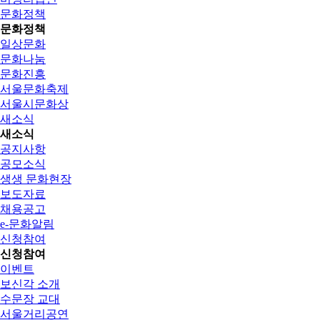
문화정책
문화정책
일상문화
문화나눔
문화진흥
서울문화축제
서울시문화상
새소식
새소식
공지사항
공모소식
생생 문화현장
보도자료
채용공고
e-문화알림
신청참여
신청참여
이벤트
보신각 소개
수문장 교대
서울거리공연