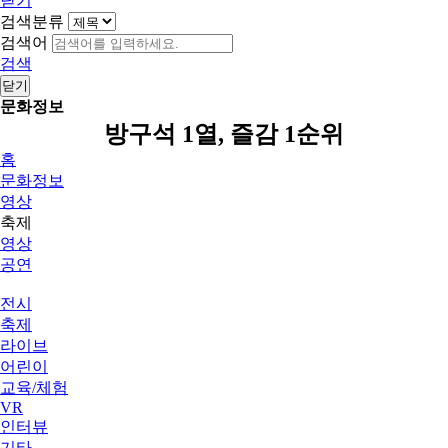
닫기
검색분류
검색어
검색
닫기
문화정보
방구석 1열, 즐감 1순위
홈
문화정보
영상
축제
영상
공연
전시
축제
라이브
어린이
교육/체험
VR
인터뷰
기타