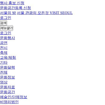
행사 홍보 신청
문화공간등록 신청
서울의 밤
서울 관광의 모든것 VISIT SEOUL
로그인
검색
메뉴열기
로그인
문화행사
공연
전시
축제
교육/체험
기타
문화달력
전체
문화정보
영상
문화자료
문화공간
예술인/단체정보
비영리법인