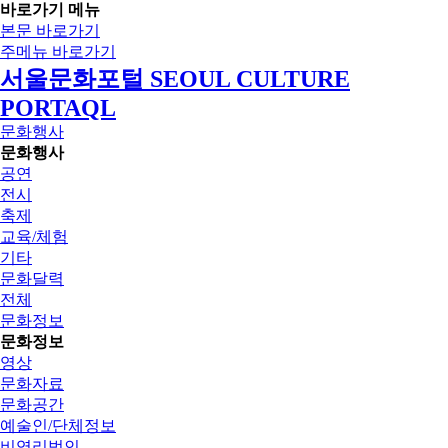
바로가기 메뉴
본문 바로가기
주메뉴 바로가기
서울문화포털 SEOUL CULTURE
PORTAQL
문화행사
문화행사
공연
전시
축제
교육/체험
기타
문화달력
전체
문화정보
문화정보
영상
문화자료
문화공간
예술인/단체정보
비영리법인