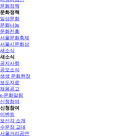
문화정책
문화정책
일상문화
문화나눔
문화진흥
서울문화축제
서울시문화상
새소식
새소식
공지사항
공모소식
생생 문화현장
보도자료
채용공고
e-문화알림
신청참여
신청참여
이벤트
보신각 소개
수문장 교대
서울거리공연