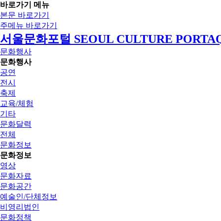
바로가기 메뉴
본문 바로가기
주메뉴 바로가기
서울문화포털 SEOUL CULTURE PORTA
문화행사
문화행사
공연
전시
축제
교육/체험
기타
문화달력
전체
문화정보
문화정보
영상
문화자료
문화공간
예술인/단체정보
비영리법인
문화정책