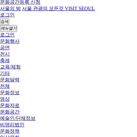
문화공간등록 신청
서울의 밤
서울 관광의 모든것 VISIT SEOUL
로그인
검색
메뉴열기
로그인
문화행사
공연
전시
축제
교육/체험
기타
문화달력
전체
문화정보
영상
문화자료
문화공간
예술인/단체정보
비영리법인
문화정책