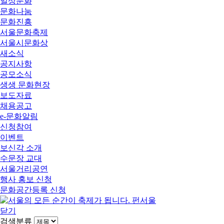
일상문화
문화나눔
문화진흥
서울문화축제
서울시문화상
새소식
공지사항
공모소식
생생 문화현장
보도자료
채용공고
e-문화알림
신청참여
이벤트
보신각 소개
수문장 교대
서울거리공연
행사 홍보 신청
문화공간등록 신청
닫기
검색분류