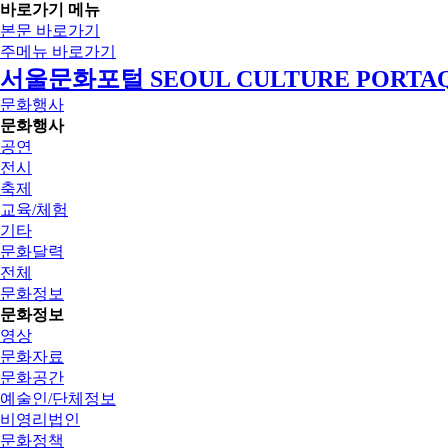
바로가기 메뉴
본문 바로가기
주메뉴 바로가기
서울문화포털 SEOUL CULTURE PORTA
문화행사
문화행사
공연
전시
축제
교육/체험
기타
문화달력
전체
문화정보
문화정보
영상
문화자료
문화공간
예술인/단체정보
비영리법인
문화정책