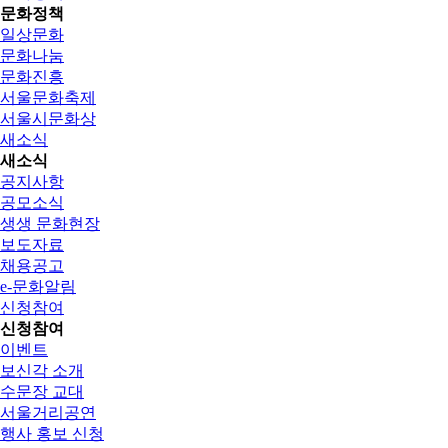
문화정책
일상문화
문화나눔
문화진흥
서울문화축제
서울시문화상
새소식
새소식
공지사항
공모소식
생생 문화현장
보도자료
채용공고
e-문화알림
신청참여
신청참여
이벤트
보신각 소개
수문장 교대
서울거리공연
행사 홍보 신청