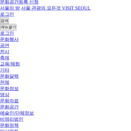
문화공간등록 신청
서울의 밤
서울 관광의 모든것 VISIT SEOUL
로그인
검색
메뉴열기
로그인
문화행사
공연
전시
축제
교육/체험
기타
문화달력
전체
문화정보
영상
문화자료
문화공간
예술인/단체정보
비영리법인
문화정책