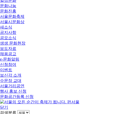
일상문화
문화나눔
문화진흥
서울문화축제
서울시문화상
새소식
공지사항
공모소식
생생 문화현장
보도자료
채용공고
e-문화알림
신청참여
이벤트
보신각 소개
수문장 교대
서울거리공연
행사 홍보 신청
문화공간등록 신청
닫기
검색분류