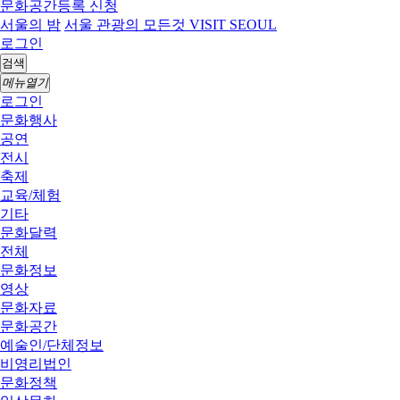
문화공간등록 신청
서울의 밤
서울 관광의 모든것 VISIT SEOUL
로그인
검색
메뉴열기
로그인
문화행사
공연
전시
축제
교육/체험
기타
문화달력
전체
문화정보
영상
문화자료
문화공간
예술인/단체정보
비영리법인
문화정책