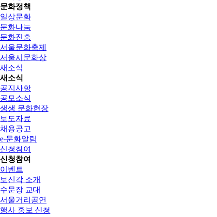
문화정책
일상문화
문화나눔
문화진흥
서울문화축제
서울시문화상
새소식
새소식
공지사항
공모소식
생생 문화현장
보도자료
채용공고
e-문화알림
신청참여
신청참여
이벤트
보신각 소개
수문장 교대
서울거리공연
행사 홍보 신청