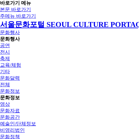
바로가기 메뉴
본문 바로가기
주메뉴 바로가기
서울문화포털 SEOUL CULTURE PORTA
문화행사
문화행사
공연
전시
축제
교육/체험
기타
문화달력
전체
문화정보
문화정보
영상
문화자료
문화공간
예술인/단체정보
비영리법인
문화정책