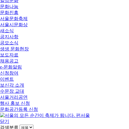
일상문화
문화나눔
문화진흥
서울문화축제
서울시문화상
새소식
공지사항
공모소식
생생 문화현장
보도자료
채용공고
e-문화알림
신청참여
이벤트
보신각 소개
수문장 교대
서울거리공연
행사 홍보 신청
문화공간등록 신청
닫기
검색분류