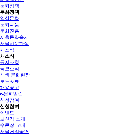
문화정책
문화정책
일상문화
문화나눔
문화진흥
서울문화축제
서울시문화상
새소식
새소식
공지사항
공모소식
생생 문화현장
보도자료
채용공고
e-문화알림
신청참여
신청참여
이벤트
보신각 소개
수문장 교대
서울거리공연