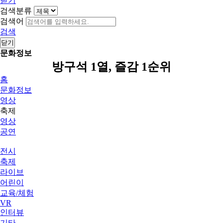
닫기
검색분류
검색어
검색
닫기
문화정보
방구석 1열, 즐감 1순위
홈
문화정보
영상
축제
영상
공연
전시
축제
라이브
어린이
교육/체험
VR
인터뷰
기타