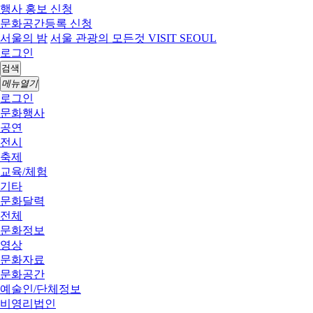
행사 홍보 신청
문화공간등록 신청
서울의 밤
서울 관광의 모든것 VISIT SEOUL
로그인
검색
메뉴열기
로그인
문화행사
공연
전시
축제
교육/체험
기타
문화달력
전체
문화정보
영상
문화자료
문화공간
예술인/단체정보
비영리법인