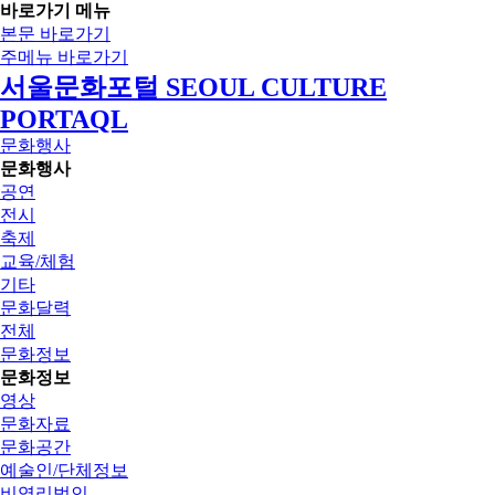
바로가기 메뉴
본문 바로가기
주메뉴 바로가기
서울문화포털 SEOUL CULTURE
PORTAQL
문화행사
문화행사
공연
전시
축제
교육/체험
기타
문화달력
전체
문화정보
문화정보
영상
문화자료
문화공간
예술인/단체정보
비영리법인