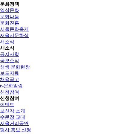
문화정책
일상문화
문화나눔
문화진흥
서울문화축제
서울시문화상
새소식
새소식
공지사항
공모소식
생생 문화현장
보도자료
채용공고
e-문화알림
신청참여
신청참여
이벤트
보신각 소개
수문장 교대
서울거리공연
행사 홍보 신청