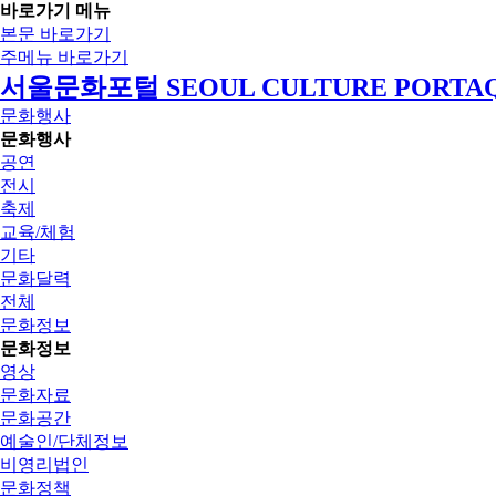
바로가기 메뉴
본문 바로가기
주메뉴 바로가기
서울문화포털 SEOUL CULTURE PORTA
문화행사
문화행사
공연
전시
축제
교육/체험
기타
문화달력
전체
문화정보
문화정보
영상
문화자료
문화공간
예술인/단체정보
비영리법인
문화정책