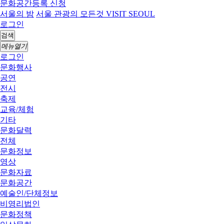
문화공간등록 신청
서울의 밤
서울 관광의 모든것 VISIT SEOUL
로그인
검색
메뉴열기
로그인
문화행사
공연
전시
축제
교육/체험
기타
문화달력
전체
문화정보
영상
문화자료
문화공간
예술인/단체정보
비영리법인
문화정책