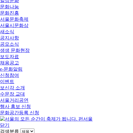
일상문화
문화나눔
문화진흥
서울문화축제
서울시문화상
새소식
공지사항
공모소식
생생 문화현장
보도자료
채용공고
e-문화알림
신청참여
이벤트
보신각 소개
수문장 교대
서울거리공연
행사 홍보 신청
문화공간등록 신청
닫기
검색분류