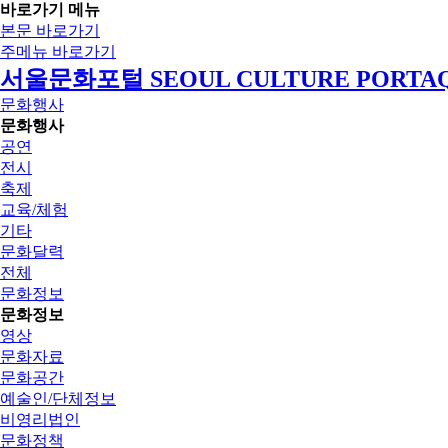
바로가기 메뉴
본문 바로가기
주메뉴 바로가기
서울문화포털 SEOUL CULTURE PORTA
문화행사
문화행사
공연
전시
축제
교육/체험
기타
문화달력
전체
문화정보
문화정보
영상
문화자료
문화공간
예술인/단체정보
비영리법인
문화정책