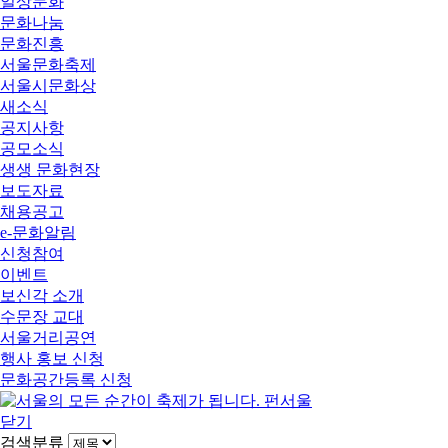
일상문화
문화나눔
문화진흥
서울문화축제
서울시문화상
새소식
공지사항
공모소식
생생 문화현장
보도자료
채용공고
e-문화알림
신청참여
이벤트
보신각 소개
수문장 교대
서울거리공연
행사 홍보 신청
문화공간등록 신청
닫기
검색분류