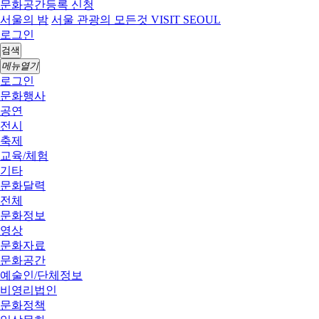
문화공간등록 신청
서울의 밤
서울 관광의 모든것 VISIT SEOUL
로그인
검색
메뉴열기
로그인
문화행사
공연
전시
축제
교육/체험
기타
문화달력
전체
문화정보
영상
문화자료
문화공간
예술인/단체정보
비영리법인
문화정책