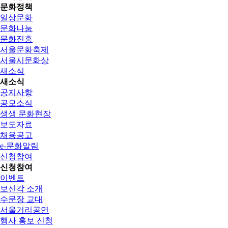
문화정책
일상문화
문화나눔
문화진흥
서울문화축제
서울시문화상
새소식
새소식
공지사항
공모소식
생생 문화현장
보도자료
채용공고
e-문화알림
신청참여
신청참여
이벤트
보신각 소개
수문장 교대
서울거리공연
행사 홍보 신청