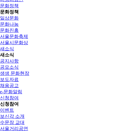
문화정책
문화정책
일상문화
문화나눔
문화진흥
서울문화축제
서울시문화상
새소식
새소식
공지사항
공모소식
생생 문화현장
보도자료
채용공고
e-문화알림
신청참여
신청참여
이벤트
보신각 소개
수문장 교대
서울거리공연