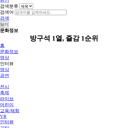
닫기
검색분류
검색어
검색
닫기
문화정보
방구석 1열, 즐감 1순위
홈
문화정보
영상
인터뷰
영상
공연
전시
축제
라이브
어린이
교육/체험
VR
인터뷰
기타