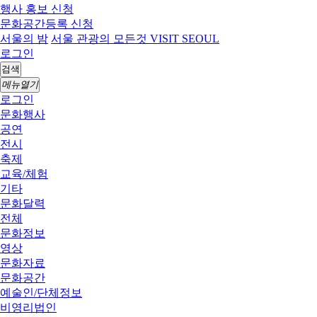
행사 홍보 신청
문화공간등록 신청
서울의 밤
서울 관광의 모든것 VISIT SEOUL
로그인
검색
메뉴열기
로그인
문화행사
공연
전시
축제
교육/체험
기타
문화달력
전체
문화정보
영상
문화자료
문화공간
예술인/단체정보
비영리법인