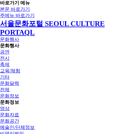
바로가기 메뉴
본문 바로가기
주메뉴 바로가기
서울문화포털 SEOUL CULTURE
PORTAQL
문화행사
문화행사
공연
전시
축제
교육/체험
기타
문화달력
전체
문화정보
문화정보
영상
문화자료
문화공간
예술인/단체정보
비영리법인