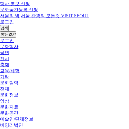
행사 홍보 신청
문화공간등록 신청
서울의 밤
서울 관광의 모든것 VISIT SEOUL
로그인
검색
메뉴열기
로그인
문화행사
공연
전시
축제
교육/체험
기타
문화달력
전체
문화정보
영상
문화자료
문화공간
예술인/단체정보
비영리법인