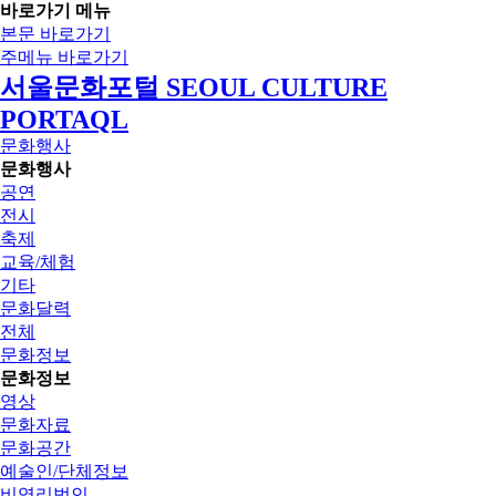
바로가기 메뉴
본문 바로가기
주메뉴 바로가기
서울문화포털 SEOUL CULTURE
PORTAQL
문화행사
문화행사
공연
전시
축제
교육/체험
기타
문화달력
전체
문화정보
문화정보
영상
문화자료
문화공간
예술인/단체정보
비영리법인