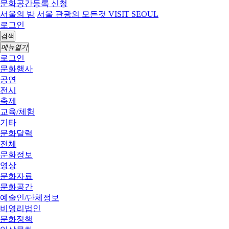
문화공간등록 신청
서울의 밤
서울 관광의 모든것 VISIT SEOUL
로그인
검색
메뉴열기
로그인
문화행사
공연
전시
축제
교육/체험
기타
문화달력
전체
문화정보
영상
문화자료
문화공간
예술인/단체정보
비영리법인
문화정책