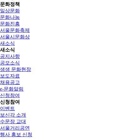
문화정책
일상문화
문화나눔
문화진흥
서울문화축제
서울시문화상
새소식
새소식
공지사항
공모소식
생생 문화현장
보도자료
채용공고
e-문화알림
신청참여
신청참여
이벤트
보신각 소개
수문장 교대
서울거리공연
행사 홍보 신청