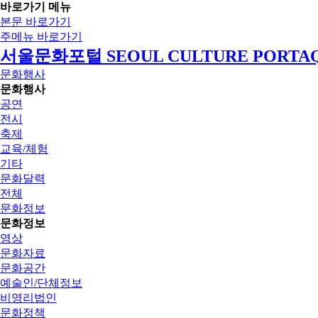
바로가기 메뉴
본문 바로가기
주메뉴 바로가기
서울문화포털 SEOUL CULTURE PORTA
문화행사
문화행사
공연
전시
축제
교육/체험
기타
문화달력
전체
문화정보
문화정보
영상
문화자료
문화공간
예술인/단체정보
비영리법인
문화정책