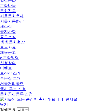
일상문화
문화나눔
문화진흥
서울문화축제
서울시문화상
새소식
공지사항
공모소식
생생 문화현장
보도자료
채용공고
e-문화알림
신청참여
이벤트
보신각 소개
수문장 교대
서울거리공연
행사 홍보 신청
문화공간등록 신청
닫기
검색분류