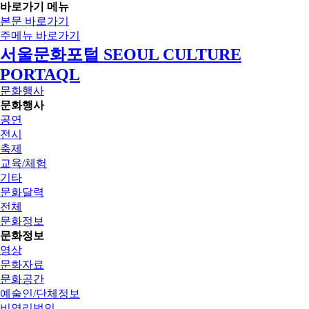
바로가기 메뉴
본문 바로가기
주메뉴 바로가기
서울문화포털 SEOUL CULTURE
PORTAQL
문화행사
문화행사
공연
전시
축제
교육/체험
기타
문화달력
전체
문화정보
문화정보
영상
문화자료
문화공간
예술인/단체정보
비영리법인