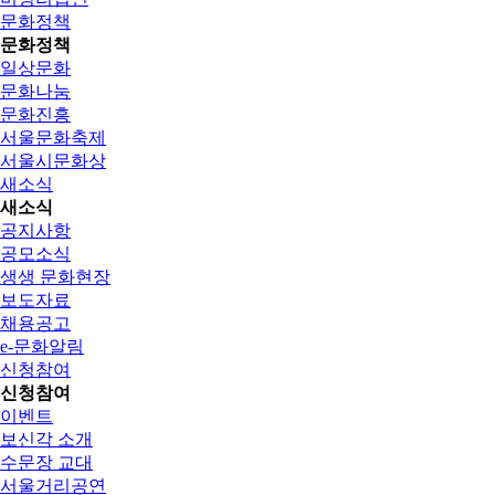
문화정책
문화정책
일상문화
문화나눔
문화진흥
서울문화축제
서울시문화상
새소식
새소식
공지사항
공모소식
생생 문화현장
보도자료
채용공고
e-문화알림
신청참여
신청참여
이벤트
보신각 소개
수문장 교대
서울거리공연