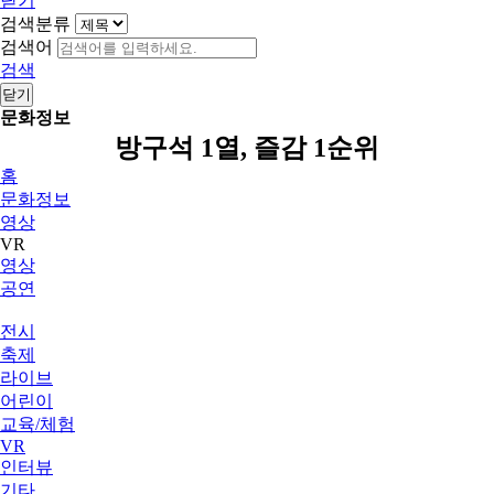
닫기
검색분류
검색어
검색
닫기
문화정보
방구석 1열, 즐감 1순위
홈
문화정보
영상
VR
영상
공연
전시
축제
라이브
어린이
교육/체험
VR
인터뷰
기타