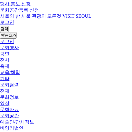
행사 홍보 신청
문화공간등록 신청
서울의 밤
서울 관광의 모든것 VISIT SEOUL
로그인
검색
메뉴열기
로그인
문화행사
공연
전시
축제
교육/체험
기타
문화달력
전체
문화정보
영상
문화자료
문화공간
예술인/단체정보
비영리법인