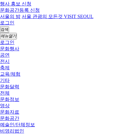
행사 홍보 신청
문화공간등록 신청
서울의 밤
서울 관광의 모든것 VISIT SEOUL
로그인
검색
메뉴열기
로그인
문화행사
공연
전시
축제
교육/체험
기타
문화달력
전체
문화정보
영상
문화자료
문화공간
예술인/단체정보
비영리법인