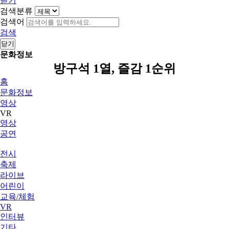
닫기
검색분류
검색어
검색
닫기
문화정보
방구석 1열, 즐감 1순위
홈
문화정보
영상
VR
영상
공연
전시
축제
라이브
어린이
교육/체험
VR
인터뷰
기타