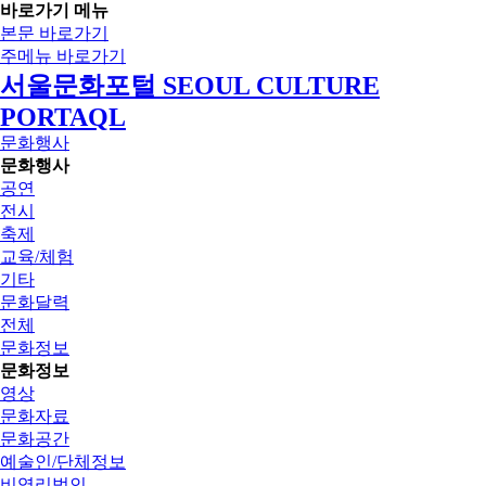
바로가기 메뉴
본문 바로가기
주메뉴 바로가기
서울문화포털 SEOUL CULTURE
PORTAQL
문화행사
문화행사
공연
전시
축제
교육/체험
기타
문화달력
전체
문화정보
문화정보
영상
문화자료
문화공간
예술인/단체정보
비영리법인