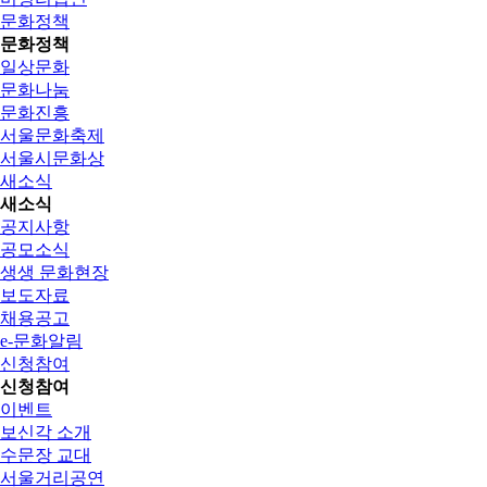
문화정책
문화정책
일상문화
문화나눔
문화진흥
서울문화축제
서울시문화상
새소식
새소식
공지사항
공모소식
생생 문화현장
보도자료
채용공고
e-문화알림
신청참여
신청참여
이벤트
보신각 소개
수문장 교대
서울거리공연