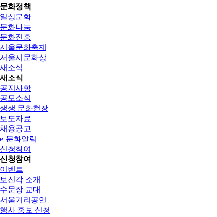
문화정책
일상문화
문화나눔
문화진흥
서울문화축제
서울시문화상
새소식
새소식
공지사항
공모소식
생생 문화현장
보도자료
채용공고
e-문화알림
신청참여
신청참여
이벤트
보신각 소개
수문장 교대
서울거리공연
행사 홍보 신청