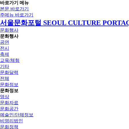
바로가기 메뉴
본문 바로가기
주메뉴 바로가기
서울문화포털 SEOUL CULTURE PORTA
문화행사
문화행사
공연
전시
축제
교육/체험
기타
문화달력
전체
문화정보
문화정보
영상
문화자료
문화공간
예술인/단체정보
비영리법인
문화정책