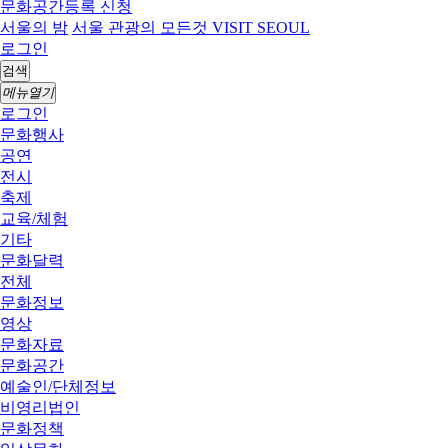
문화공간등록 신청
서울의 밤
서울 관광의 모든것 VISIT SEOUL
로그인
검색
메뉴열기
로그인
문화행사
공연
전시
축제
교육/체험
기타
문화달력
전체
문화정보
영상
문화자료
문화공간
예술인/단체정보
비영리법인
문화정책