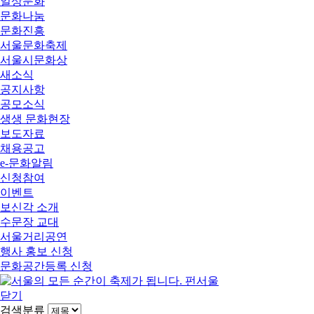
일상문화
문화나눔
문화진흥
서울문화축제
서울시문화상
새소식
공지사항
공모소식
생생 문화현장
보도자료
채용공고
e-문화알림
신청참여
이벤트
보신각 소개
수문장 교대
서울거리공연
행사 홍보 신청
문화공간등록 신청
닫기
검색분류