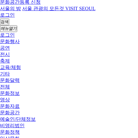
문화공간등록 신청
서울의 밤
서울 관광의 모든것 VISIT SEOUL
로그인
검색
메뉴열기
로그인
문화행사
공연
전시
축제
교육/체험
기타
문화달력
전체
문화정보
영상
문화자료
문화공간
예술인/단체정보
비영리법인
문화정책