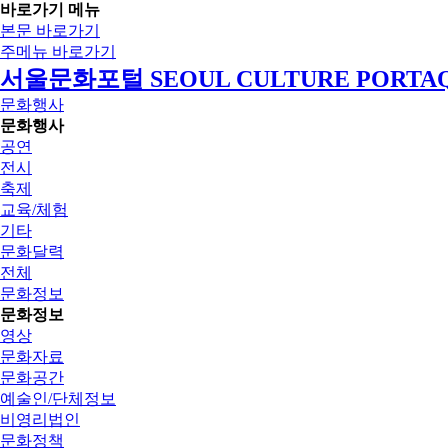
바로가기 메뉴
본문 바로가기
주메뉴 바로가기
서울문화포털 SEOUL CULTURE PORTA
문화행사
문화행사
공연
전시
축제
교육/체험
기타
문화달력
전체
문화정보
문화정보
영상
문화자료
문화공간
예술인/단체정보
비영리법인
문화정책