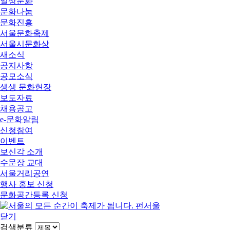
일상문화
문화나눔
문화진흥
서울문화축제
서울시문화상
새소식
공지사항
공모소식
생생 문화현장
보도자료
채용공고
e-문화알림
신청참여
이벤트
보신각 소개
수문장 교대
서울거리공연
행사 홍보 신청
문화공간등록 신청
닫기
검색분류