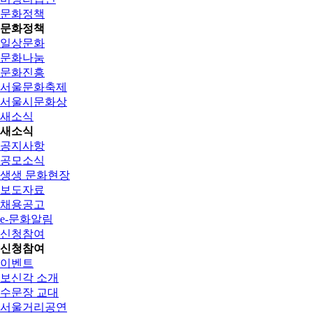
문화정책
문화정책
일상문화
문화나눔
문화진흥
서울문화축제
서울시문화상
새소식
새소식
공지사항
공모소식
생생 문화현장
보도자료
채용공고
e-문화알림
신청참여
신청참여
이벤트
보신각 소개
수문장 교대
서울거리공연