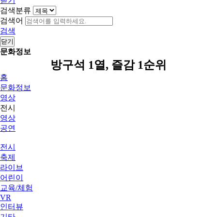
닫기
검색분류
검색어
검색
닫기
문화정보
방구석 1열, 즐감 1순위
홈
문화정보
영상
전시
영상
공연
전시
축제
라이브
어린이
교육/체험
VR
인터뷰
기타