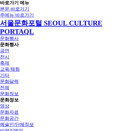
바로가기 메뉴
본문 바로가기
주메뉴 바로가기
서울문화포털 SEOUL CULTURE
PORTAQL
문화행사
문화행사
공연
전시
축제
교육/체험
기타
문화달력
전체
문화정보
문화정보
영상
문화자료
문화공간
예술인/단체정보
비영리법인