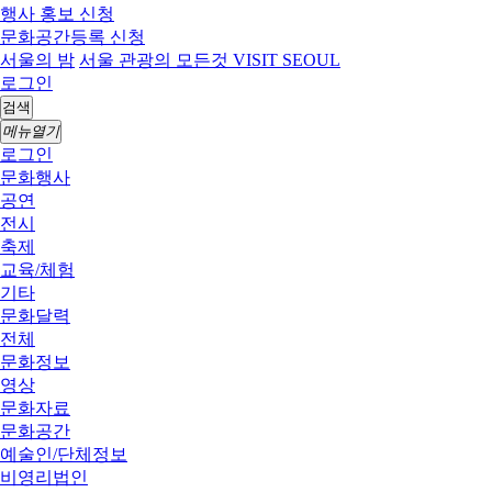
행사 홍보 신청
문화공간등록 신청
서울의 밤
서울 관광의 모든것 VISIT SEOUL
로그인
검색
메뉴열기
로그인
문화행사
공연
전시
축제
교육/체험
기타
문화달력
전체
문화정보
영상
문화자료
문화공간
예술인/단체정보
비영리법인