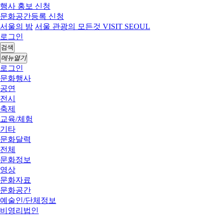
행사 홍보 신청
문화공간등록 신청
서울의 밤
서울 관광의 모든것 VISIT SEOUL
로그인
검색
메뉴열기
로그인
문화행사
공연
전시
축제
교육/체험
기타
문화달력
전체
문화정보
영상
문화자료
문화공간
예술인/단체정보
비영리법인