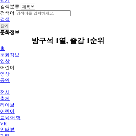
닫기
검색분류
검색어
검색
닫기
문화정보
방구석 1열, 즐감 1순위
홈
문화정보
영상
어린이
영상
공연
전시
축제
라이브
어린이
교육/체험
VR
인터뷰
기타