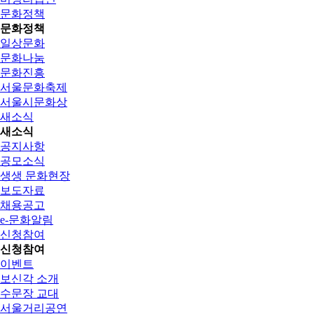
문화정책
문화정책
일상문화
문화나눔
문화진흥
서울문화축제
서울시문화상
새소식
새소식
공지사항
공모소식
생생 문화현장
보도자료
채용공고
e-문화알림
신청참여
신청참여
이벤트
보신각 소개
수문장 교대
서울거리공연